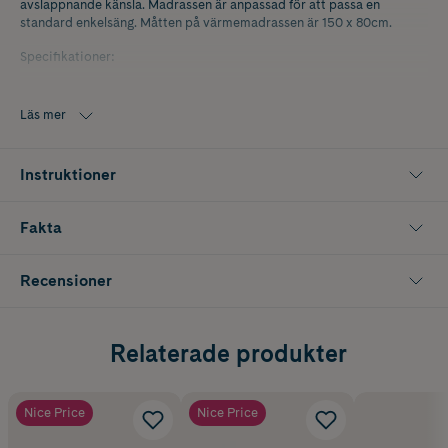
avslappnande känsla. Madrassen är anpassad för att passa en
standard enkelsäng. Måtten på värmemadrassen är 150 x 80cm.
Specifikationer:
Säkring mot överhettning
Läs mer
Kan tvättas i maskin 30°C
Tre värmelägen
Instruktioner
Automatisk avstängning efter 3 timmar
Fakta
Teknisk information:
CE-märkt
Recensioner
Effekt: 75W
Spänning: 220-240V
Relaterade produkter
Frekvens: 50Hz
Nice Price
Nice Price