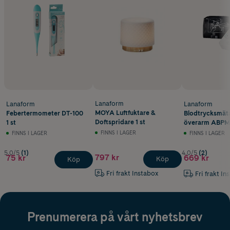
Lanaform
Lanaform
Lanaform
MOYA Luftfuktare &
Febertermometer DT-100
Blodtrycksmätar
Doftspridare 1 st
1 st
överarm ABPM
FINNS I LAGER
FINNS I LAGER
FINNS I LAGER
5.0/5
(1)
4.0/5
(2)
797 kr
75 kr
669 kr
Köp
Köp
Fri frakt Instabox
Fri frakt In
Prenumerera på vårt nyhetsbrev