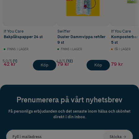
If You Care
Swiffer
If You Care
Bakplåtspapper 24 st
Duster Dammvippa refiller
Komposterbar 
9 st
5 st
FINNS I LAGER
FINNS I LAGER
FÅ I LAGER
5.0/5
(1)
4.8/5
(12)
42 kr
79 kr
79 kr
Köp
Köp
Prenumerera på vårt nyhetsbrev
Få personliga erbjudanden och det senaste inom hälsa och skönhet
direkt i din inbox.
Fyll i mailadress
Skicka