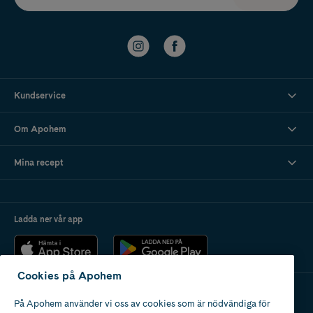
Kundservice
Om Apohem
Mina recept
Ladda ner vår app
Cookies på Apohem
På Apohem använder vi oss av cookies som är nödvändiga för
Apotek med tillstånd