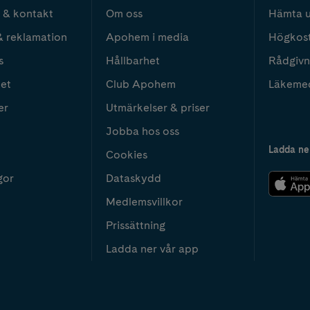
 & kontakt
Om oss
Hämta u
& reklamation
Apohem i media
Högkos
s
Hållbarhet
Rådgivn
het
Club Apohem
Läkeme
er
Utmärkelser & priser
Jobba hos oss
Ladda ne
Cookies
gor
Dataskydd
Medlemsvillkor
Prissättning
Ladda ner vår app