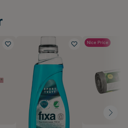
r
Nice Price