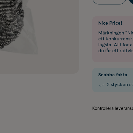
Nice Price!
Märkningen “Nic
ett konkurrensk
lägsta. Allt för
du får ett rättvi
Snabba fakta
2 stycken st