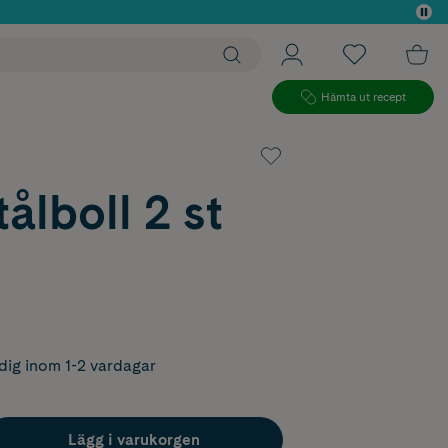
 köp*
Hämta ut recept
tålboll 2 st
dig inom 1-2 vardagar
Lägg i varukorgen