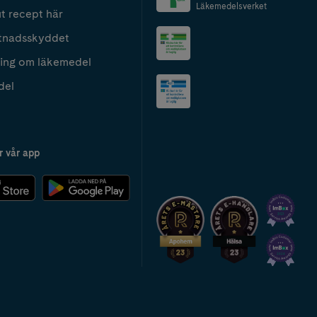
Läkemedelsverket
t recept här
tnadsskyddet
ing om läkemedel
del
r vår app
2024