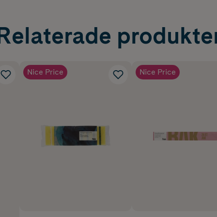
Relaterade produkte
Nice Price
Nice Price