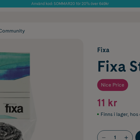
Använd kod: SOMMAR20 för 20% över 649kr
Årets Butik 2025 inom Skönhet
 frakt
✓ Rådgivning från farmaceuter & hudterapeuter
✓ Poäng på alla
Community
Fixa
Fixa S
Nice Price
11 kr
Finns i lager
,
hos 