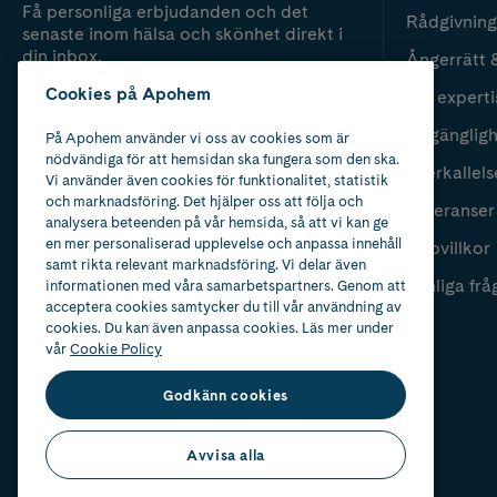
Få personliga erbjudanden och det
Rådgivning
senaste inom hälsa och skönhet direkt i
din inbox.
Ångerrätt 
Cookies på Apohem
Vår experti
Fyll i mailadress
Skicka
Tillgänglig
På Apohem använder vi oss av cookies som är
nödvändiga för att hemsidan ska fungera som den ska.
Återkallels
Vi använder även cookies för funktionalitet, statistik
och marknadsföring. Det hjälper oss att följa och
Leveranser
analysera beteenden på vår hemsida, så att vi kan ge
en mer personaliserad upplevelse och anpassa innehåll
Köpvillkor
samt rikta relevant marknadsföring. Vi delar även
Vanliga frå
informationen med våra samarbetspartners. Genom att
acceptera cookies samtycker du till vår användning av
cookies. Du kan även anpassa cookies. Läs mer under
vår
Cookie Policy
Godkänn cookies
Avvisa alla