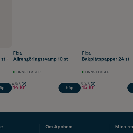
Fixa
Fixa
st -
Allrengöringssvamp 10 st
Bakplåtspapper 24 st
FINNS I LAGER
FINNS I LAGER
4.5/5
(2)
5.0/5
(3)
14 kr
15 kr
öp
Köp
ce
Om Apohem
Mina re