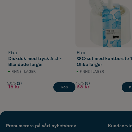
Fixa
Fixa
Diskduk med tryck 4 st -
WC-set med kantborste 1 
Blandade färger
Olika färger
FINNS I LAGER
FINNS I LAGER
5.0/5
(2)
4.6/5
(8)
15 kr
33 kr
Köp
K
Prenumerera på vårt nyhetsbrev
Kundservi