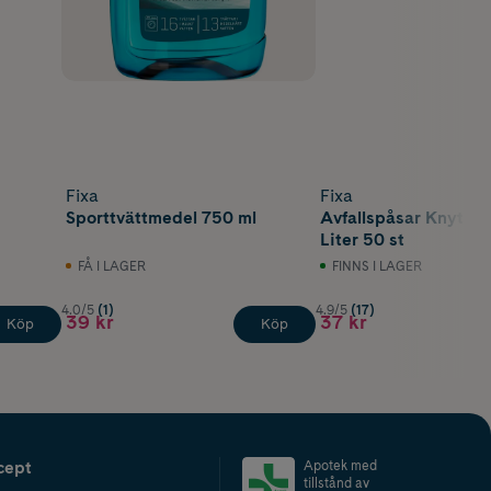
Fixa
Fixa
Sporttvättmedel 750 ml
Avfallspåsar Knytha
Liter 50 st
FÅ I LAGER
FINNS I LAGER
4.0/5
(1)
4.9/5
(17)
39 kr
37 kr
Köp
Köp
cept
Apotek med
tillstånd av