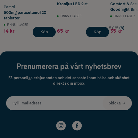
Kronljus LED 2 st
Comfort & Secu
Pamol
Goodnight Bind
500mg paracetamol 20
FINNS I LAGER
FINNS I LAGER
tabletter
FINNS I LAGER
5.0/5
(8)
14 kr
65 kr
35 kr
Köp
Köp
Prenumerera på vårt nyhetsbrev
Få personliga erbjudanden och det senaste inom hälsa och skönhet
direkt i din inbox.
Fyll i mailadress
Skicka