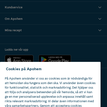
Kundservice
Om Apohem
Mina recept
Ladda ner vår app
Cookies på Apohem
På Apohem använder vi oss av cookies som är nödvändiga för
Apotek med tillstånd
att hemsidan ska fungera som den ska. Vi använder även cookies
av Läkemedelsverket
för funktionalitet, statistik och marknadsföring. Det hjälper oss
att följa och analysera beteenden på vår hemsida, så att vi kan
ge en mer personaliserad upplevelse och anpassa innehåll samt
rikta relevant marknadsföring. Vi delar även informationen med
våra samarbetspartners. Genom att acceptera cookies