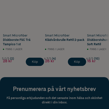
Smart Microfiber
Smart Microfiber
Smart Microfib
Diskborste FSC Trä
Klädvårdsrulle Refill 2-pack
Diskborstshuv
Tampico 1 st
Soft Refill
FINNS I LAGER
FINNS I LAGER
FINNS I LAGER
5.0/5
(2)
4.3/5
(4)
4.8/5
(10)
28 kr
26 kr
16 kr
Köp
Köp
Prenumerera på vårt nyhetsbrev
Få personliga erbjudanden och det senaste inom hälsa och skönhet
direkt i din inbox.