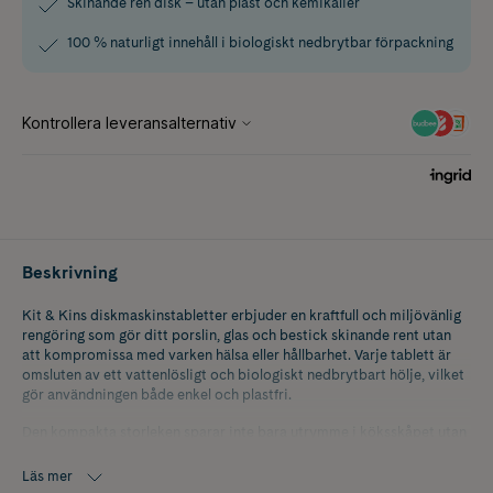
Skinande ren disk – utan plast och kemikalier
100 % naturligt innehåll i biologiskt nedbrytbar förpackning
Beskrivning
Kit & Kins diskmaskinstabletter erbjuder en kraftfull och miljövänlig
rengöring som gör ditt porslin, glas och bestick skinande rent utan
att kompromissa med varken hälsa eller hållbarhet. Varje tablett är
omsluten av ett vattenlösligt och biologiskt nedbrytbart hölje, vilket
gör användningen både enkel och plastfri.
Den kompakta storleken sparar inte bara utrymme i köksskåpet utan
bidrar också till minskade koldioxidutsläpp vid både produktion och
transport. Tillverkade av 100 % naturligt framställda ingredienser och
Läs mer
helt fria från starka kemikalier, är tabletterna skonsamma för både