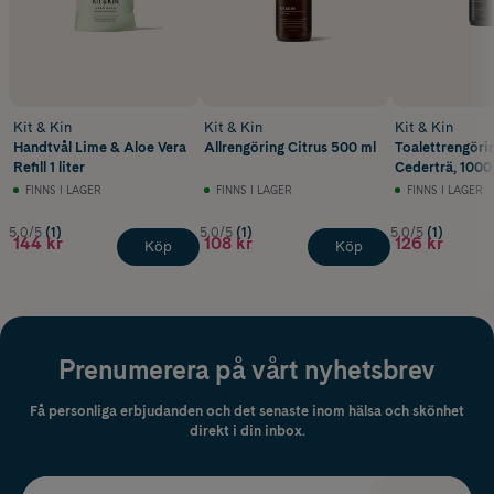
Kit & Kin
Kit & Kin
Kit & Kin
Handtvål Lime & Aloe Vera
Allrengöring Citrus 500 ml
Toalettrengörin
Refill 1 liter
Cederträ, 1000
FINNS I LAGER
FINNS I LAGER
FINNS I LAGER
5.0/5
(1)
5.0/5
(1)
5.0/5
(1)
144 kr
108 kr
126 kr
Köp
Köp
Prenumerera på vårt nyhetsbrev
Få personliga erbjudanden och det senaste inom hälsa och skönhet
direkt i din inbox.