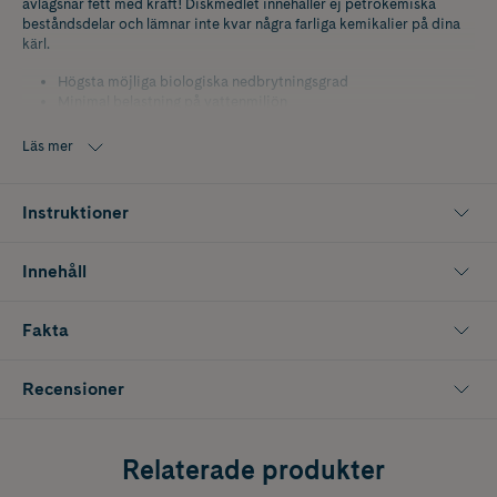
avlägsnar fett med kraft! Diskmedlet innehåller ej petrokemiska
beståndsdelar och lämnar inte kvar några farliga kemikalier på dina
kärl.
Högsta möjliga biologiska nedbrytningsgrad
Minimal belastning på vattenmiljön
Produkten är ej testad på djur
Svanenmärkt
Läs mer
Instruktioner
Innehåll
Fakta
Recensioner
Relaterade produkter