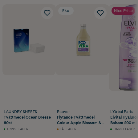
Eko
Nice Price
LAUNDRY SHEETS
Ecover
L'Oréal Paris
Tvättmedel Ocean Breeze
Flytande Tvättmedel
Elvital Hyalur
60st
Colour Apple Blossom &
Balsam 200 ml
Freesia 1 liter
FINNS I LAGER
FÅ I LAGER
FINNS I LAGER