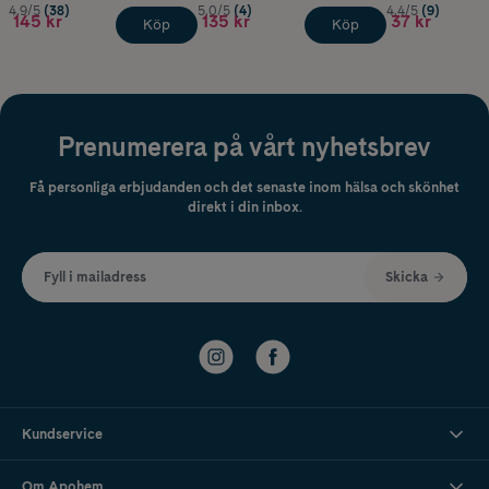
4.9/5
(38)
5.0/5
(4)
4.4/5
(9)
145 kr
135 kr
37 kr
Köp
Köp
Prenumerera på vårt nyhetsbrev
Få personliga erbjudanden och det senaste inom hälsa och skönhet
direkt i din inbox.
Fyll i mailadress
Skicka
Kundservice
Om Apohem