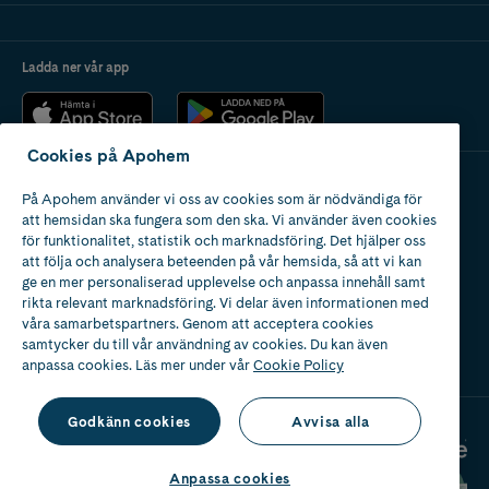
Ladda ner vår app
Cookies på Apohem
På Apohem använder vi oss av cookies som är nödvändiga för
Apotek med tillstånd
att hemsidan ska fungera som den ska. Vi använder även cookies
av Läkemedelsverket
för funktionalitet, statistik och marknadsföring. Det hjälper oss
att följa och analysera beteenden på vår hemsida, så att vi kan
ge en mer personaliserad upplevelse och anpassa innehåll samt
rikta relevant marknadsföring. Vi delar även informationen med
våra samarbetspartners. Genom att acceptera cookies
samtycker du till vår användning av cookies. Du kan även
2024
anpassa cookies. Läs mer under vår
Cookie Policy
Godkänn cookies
Avvisa alla
Anpassa cookies