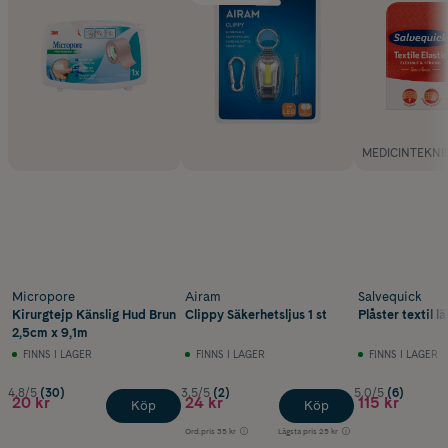
MEDICINTEKNI
Micropore
Airam
Salvequick
Kirurgtejp Känslig Hud Brun
Clippy Säkerhetsljus 1 st
Plåster textil l
2,5cm x 9,1m
FINNS I LAGER
FINNS I LAGER
FINNS I LAGER
4.8/5
(30)
3.5/5
(2)
5.0/5
(6)
20 kr
24 kr
115 kr
Köp
Köp
Ord.pris
35 kr
Lägsta pris
25 kr