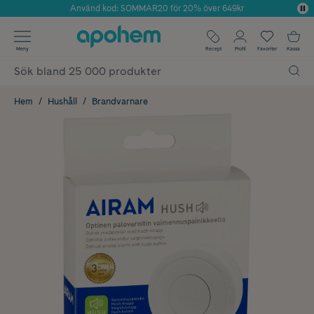
✓ Fri frakt
Årets Butik 2025 inom Skönhet
Meny
Recept
Profil
Favoriter
Kassa
✓ Rådgivning från farmaceuter & hudterapeuter
✓ Poäng på alla köp*
Hem
Hushåll
Brandvarnare