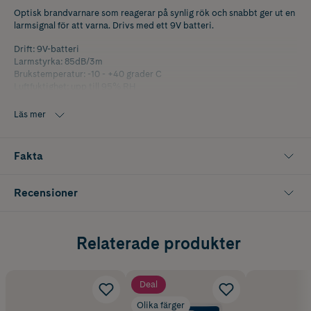
Optisk brandvarnare som reagerar på synlig rök och snabbt ger ut en
larmsignal för att varna. Drivs med ett 9V batteri.
Drift: 9V-batteri
Larmstyrka: 85dB/3m
Brukstemperatur: -10 - +40 grader C
Luftfuktighet: upp till 95% RH
Indikator för byte av batteri
Godkänd enligt EN14604
Läs mer
Fakta
Recensioner
Relaterade produkter
Deal
Olika färger