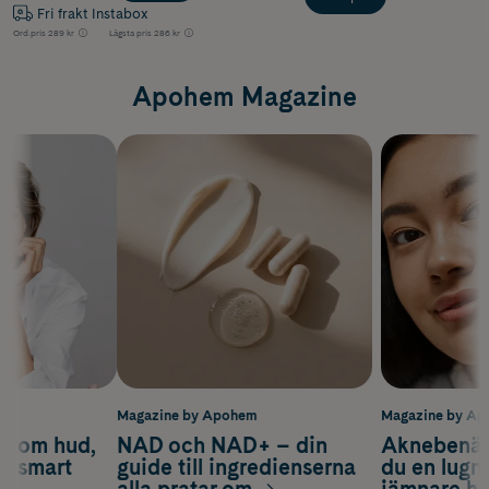
Fri frakt Instabox
Ord.pris
289 kr
Lägsta pris
286 kr
Apohem Magazine
m
Magazine by Apohem
Magazine by A
d om hud,
NAD och NAD+ – din
Aknebenäge
ch smart
guide till ingredienserna
du en lugn