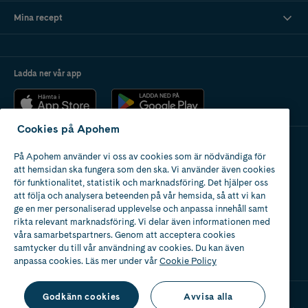
Mina recept
Ladda ner vår app
Cookies på Apohem
På Apohem använder vi oss av cookies som är nödvändiga för
Apotek med tillstånd
att hemsidan ska fungera som den ska. Vi använder även cookies
av Läkemedelsverket
för funktionalitet, statistik och marknadsföring. Det hjälper oss
att följa och analysera beteenden på vår hemsida, så att vi kan
ge en mer personaliserad upplevelse och anpassa innehåll samt
rikta relevant marknadsföring. Vi delar även informationen med
våra samarbetspartners. Genom att acceptera cookies
samtycker du till vår användning av cookies. Du kan även
2024
anpassa cookies. Läs mer under vår
Cookie Policy
Godkänn cookies
Avvisa alla