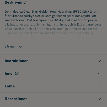
Beskrivning
Dermalogica Clear Start Golden Hour Hydrating SPF30 Stick är ett
återfuktande solskyddsstick som ger huden lyster och skydd i ett
smidigt format. Det bredspektriga UV-skyddet med SPF 30 passar
alla hudtoner utan att lämna någon vit hinna, och är lätt att applicera
både i ansiktet och på kroppen. Den krämiga formulan smälter in i
huden och är perfekt att använda både under och över makeup,
vilket gör den idealisk att ha med sig för snabba appliceringar under
dagen.
Läs mer
Solskyddsstiftet innehåller pilbarksextrakt, som är en naturlig källa
till salicylsyra, vilket gör det särskilt lämpligt för dig med blandhy
eller tendens till tilltäppta porer. Squalane och jojobafröolja tillför
Instruktioner
näring och mjukgör utan att täppa till huden. Resultatet blir en fräsch,
återfuktad hud med naturlig glow och effektivt skydd mot solens
skadliga strålar.
Innehåll
Innehåller 19 g
Fakta
Recensioner