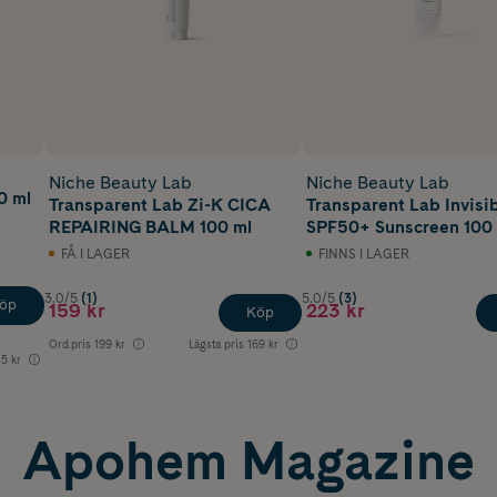
Niche Beauty Lab
Niche Beauty Lab
0 ml
Transparent Lab Zi-K CICA
Transparent Lab Invisi
REPAIRING BALM 100 ml
SPF50+ Sunscreen 100
FÅ I LAGER
FINNS I LAGER
3.0/5
(1)
5.0/5
(3)
öp
159 kr
223 kr
Köp
Ord.pris
199 kr
Lägsta pris
169 kr
5 kr
Apohem Magazine