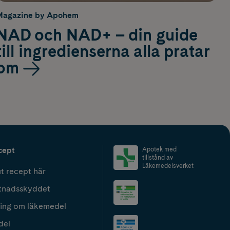
Magazine by Apohem
NAD och NAD+ – din guide
till ingredienserna alla pratar
om
cept
Apotek med
tillstånd av
Läkemedelsverket
t recept här
tnadsskyddet
ing om läkemedel
del