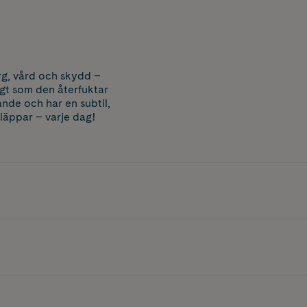
rg, vård och skydd –
igt som den återfuktar
de och har en subtil,
 läppar – varje dag!