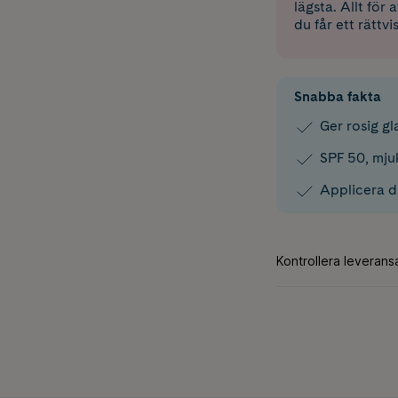
lägsta. Allt för
du får ett rättvi
Snabba fakta
Ger rosig g
SPF 50, mju
Applicera d