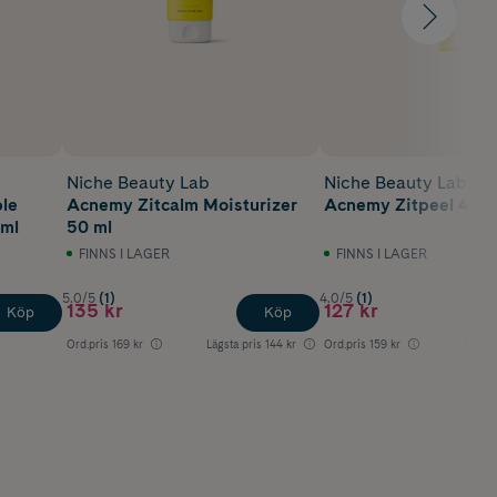
Niche Beauty Lab
Niche Beauty Lab
ble
Acnemy Zitcalm Moisturizer
Acnemy Zitpeel 40 m
 ml
50 ml
FINNS I LAGER
FINNS I LAGER
5.0/5
(1)
4.0/5
(1)
135 kr
127 kr
Köp
Köp
Ord.pris
169 kr
Lägsta pris
144 kr
Ord.pris
159 kr
Lägsta