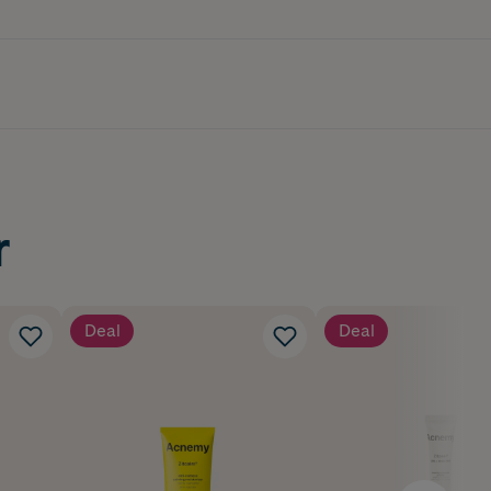
r
Deal
Deal