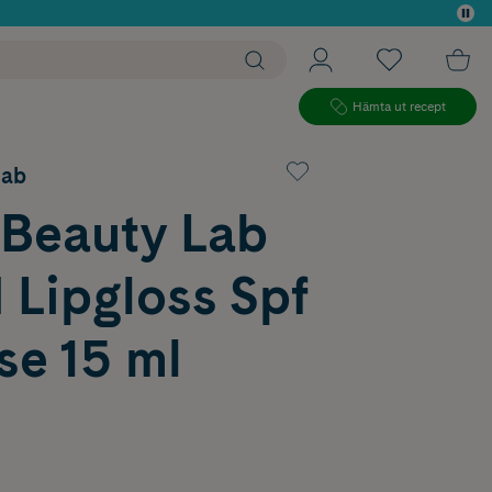
 köp*
Hämta ut recept
Lab
 Beauty Lab
 Lipgloss Spf
se 15 ml