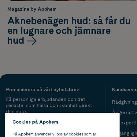
Magazine by Apohem
Aknebenägen hud: så får du
en lugnare och jämnare
hud
Prenumerera på vårt nyhetsbrev
Kundservi
Få personliga erbjudanden och det
Rådgivning
senaste inom hälsa och skönhet direkt i
din inbox.
Ångerrätt 
Cookies på Apohem
Vår experti
Fyll i mailadress
Skicka
Tillgänglig
På Apohem använder vi oss av cookies som är