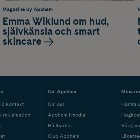
Magazine by Apohem
Emma Wiklund om hud,
självkänsla och smart
skincare
ce
Om Apohem
Mina re
 & kontakt
Om oss
Hämta u
& reklamation
Apohem i media
Högkos
s
Hållbarhet
Rådgivn
het
Club Apohem
Läkeme