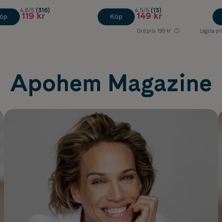
4.8/5
(316)
4.5/5
(13)
119 kr
149 kr
öp
Köp
Ord.pris
199 kr
Lägsta pr
Apohem Magazine