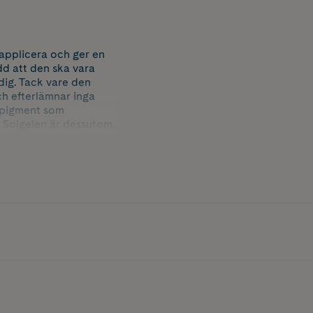
applicera och ger en
dd att den ska vara
dig. Tack vare den
ch efterlämnar inga
 pigment som
 Solgelen är dessutom
.