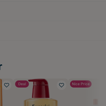
r
Deal
Nice Price