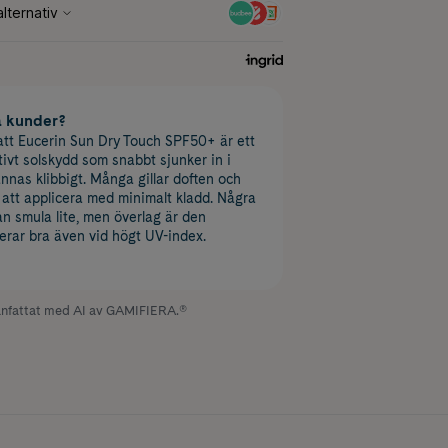
a kunder?
att Eucerin Sun Dry Touch SPF50+ är ett
ktivt solskydd som snabbt sjunker in i
nnas klibbigt. Många gillar doften och
t att applicera med minimalt kladd. Några
an smula lite, men överlag är den
erar bra även vid högt UV-index.
fattat med AI av GAMIFIERA.®