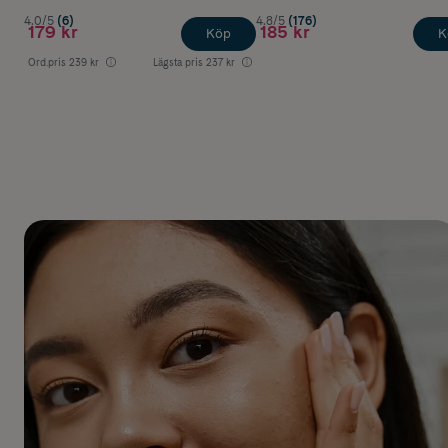
4.0/5
(6)
4.8/5
(176)
179 kr
185 kr
Köp
K
Ord.pris
239 kr
Lägsta pris
237 kr