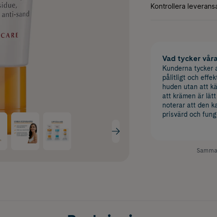
Vad tycker vår
Kunderna tycker 
pålitligt och effe
huden utan att kä
att krämen är lät
noterar att den k
prisvärd och fung
Samman