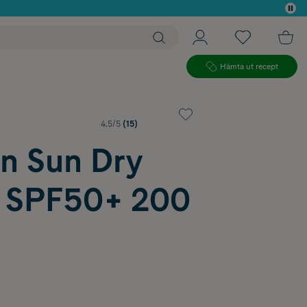
 köp*
Hämta ut recept
4.5/5
(15)
in Sun Dry
 SPF50+ 200