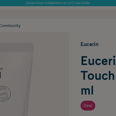
Använd kod: SOMMAR20 för 20% över 649kr
Årets Butik 2025 inom Skönhet
 frakt
✓ Rådgivning från farmaceuter & hudterapeuter
✓ Poäng på alla
Community
Eucerin
Eucer
Touch
ml
Deal