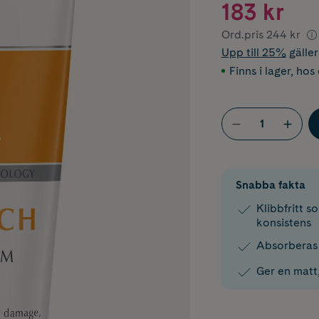
183 kr
Ord.pris
244 kr
Upp till 25%
gälle
Finns i lager
,
hos 
Snabba fakta
Klibbfritt s
konsistens
Absorberas 
Ger en matt