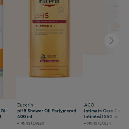
Eucerin
ACO
Oil
pH5 Shower Oil Parfymerad
Intimate Care Clean
l
400 ml
Intimtvål 250 ml
FINNS I LAGER
FINNS I LAGER