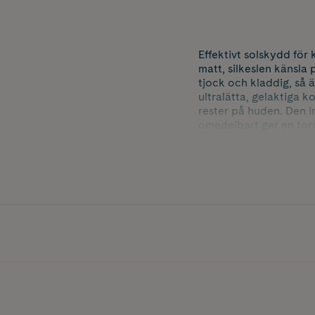
Effektivt solskydd fö
matt, silkeslen känsla
tjock och kladdig, så 
ultralätta, gelaktiga 
rester på huden. Den 
omedelbart ger en tor
extra vattenresistent 
Milt parfymerad.