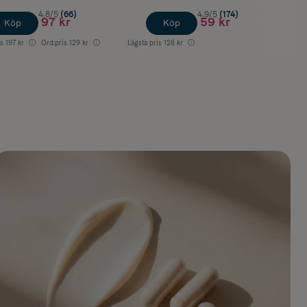
4.8/5
(66)
4.9/5
(174)
97 kr
59 kr
Köp
Köp
is
197 kr
Ord.pris
129 kr
Lägsta pris
128 kr