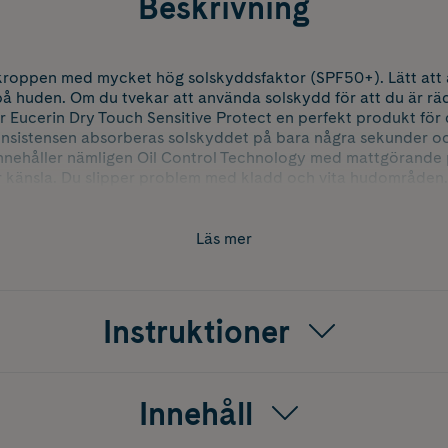
Beskrivning
r kroppen med mycket hög solskyddsfaktor (SPF50+). Lätt att 
 på huden. Om du tvekar att använda solskydd för att du är rä
är Eucerin Dry Touch Sensitive Protect en perfekt produkt för 
konsistensen absorberas solskyddet på bara några sekunder o
innehåller nämligen Oil Control Technology med mattgörande
r känsla. Du slipper problem med kladd och vita hudområden.
och sandavvisande (dvs sanden fastnar inte lika lätt på huden)
Läs mer
Instruktioner
Innehåll