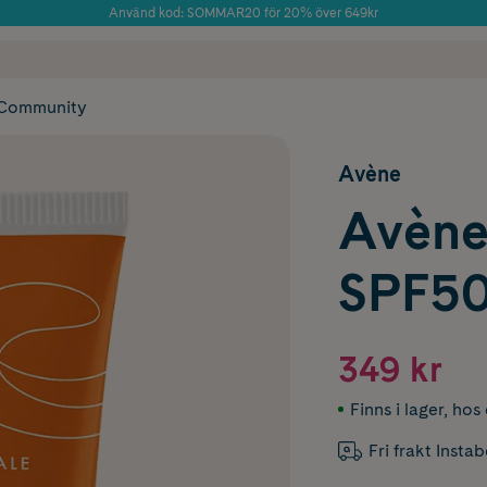
Använd kod: SOMMAR20 för 20% över 649kr
Årets Butik 2025 inom Skönhet
 frakt
✓ Rådgivning från farmaceuter & hudterapeuter
✓ Poäng på alla
Community
Avène
Avène
SPF50
349 kr
Finns i lager
,
hos 
Fri frakt Insta