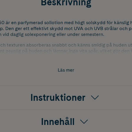
Beskrivning
0 är en parfymerad sollotion med högt solskydd för känslig 
. Den ger ett effektivt skydd mot UVA och UVB strålar och pa
on vid daglig solexponering eller under semestern.
uch texturen absorberas snabbt och känns smidig på huden ut
t osynlig på huden och lämnar inga vita spår, vilket gör den l
sistenta sammansättningen bidrar till att skyddet sitter kvar
m huden får en torr och silkeslen känsla.
Läs mer
 är särskilt framtagen för känslig hud och ger ett pålitligt so
flaskan rymmer 250 ml och är ett praktiskt val för familjen el
soliga dagar.
Instruktioner
Innehåll