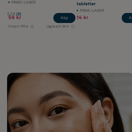
FINNS I LAGER
tabletter
FINNS I LAGER
3.7/5
(3)
59 kr
14 kr
Köp
K
Ord.pris
195 kr
Lägsta pris
96 kr