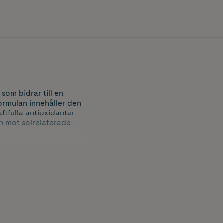
som bidrar till en
ormulan innehåller den
tfulla antioxidanter
n mot solrelaterade
ning, synligt ljus
h passar alla hudtyper.
idrar till att
 solskyddets effekt.