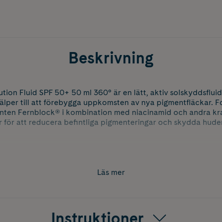
Beskrivning
ion Fluid SPF 50+ 50 ml 360° är en lätt, aktiv solskyddsfluid 
lper till att förebygga uppkomsten av nya pigmentfläckar. F
nten Fernblock® i kombination med niacinamid och andra kraf
r för att reducera befintliga pigmenteringar och skydda hude
mansättningen ger ett komplett skydd mot UVA- och UVB-strål
ålning (IR). Produkten är vattenresistent, icke-komedogen oc
Läs mer
s patenterade växtbaserade teknologi ASPA-Fernblock®, som b
 solskador, förbättra hudens D-vitaminfunktion och förlänga
 en lätt utjämnande effekt direkt vid applicering.
Instruktioner