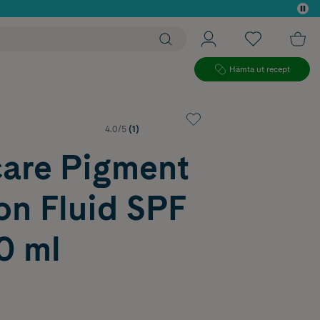
 köp*
Hämta ut recept
4.0/5
(1)
care Pigment
on Fluid SPF
0 ml