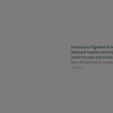
Heliocare Pigment Solut
jämnare hudton och hjä
patenterade antioxida
som tillsammans verka
skador.
Den bredspektriga sam
(HEV) och infraröd str
Berikad med Heliocare
förebygga och reparera
Produkten är tonad för