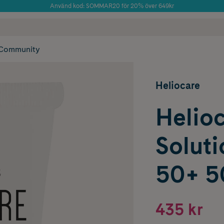
Använd kod: SOMMAR20 för 20% över 649kr
Årets Butik 2025 inom Skönhet
 frakt
✓ Rådgivning från farmaceuter & hudterapeuter
✓ Poäng på alla
Community
Heliocare
Helio
Soluti
50+ 5
435 kr