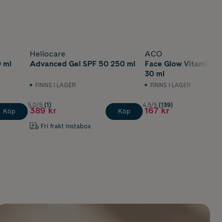
Heliocare
ACO
 ml
Advanced Gel SPF 50 250 ml
Face Glow Vitamin C
30 ml
FINNS I LAGER
FINNS I LAGER
5.0/5
(1)
4.5/5
(139)
389 kr
167 kr
Köp
Köp
Fri frakt Instabox