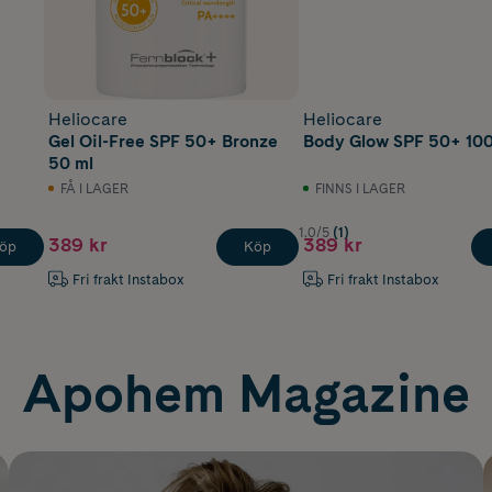
Heliocare
Heliocare
Gel Oil-Free SPF 50+ Bronze
Body Glow SPF 50+ 100
50 ml
FÅ I LAGER
FINNS I LAGER
1.0/5
(1)
389 kr
389 kr
öp
Köp
Fri frakt Instabox
Fri frakt Instabox
Apohem Magazine