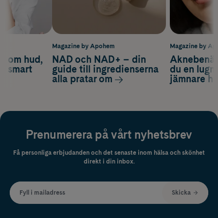
m
Magazine by Apohem
Magazine by A
d om hud,
NAD och NAD+ – din
Aknebenäge
ch smart
guide till ingredienserna
du en lugn
alla pratar om
jämnare h
Prenumerera på vårt nyhetsbrev
Få personliga erbjudanden och det senaste inom hälsa och skönhet
direkt i din inbox.
Fyll i mailadress
Skicka