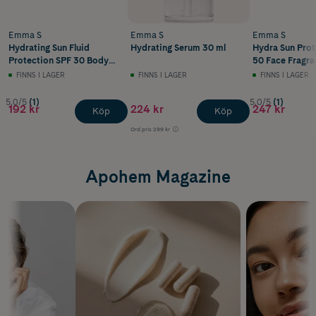
Emma S
Emma S
Emma S
Hydrating Sun Fluid
Hydrating Serum 30 ml
Hydra Sun Prot
Protection SPF 30 Body
50 Face Fragra
150 ml
50 ml
FINNS I LAGER
FINNS I LAGER
FINNS I LAGER
5.0/5
(1)
5.0/5
(1)
192 kr
224 kr
247 kr
Köp
Köp
Ord.pris
299 kr
Apohem Magazine