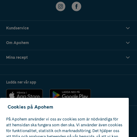
Kundservice
Om Apohem
Mina recept
Ladda ner vår app
Cookies på Apohem
På Apohem använder vi oss av cookies som är nödvändiga för
Apotek med tillstånd
att hemsidan ska fungera som den ska. Vi använder även cookies
av Läkemedelsverket
för funktionalitet, statistik och marknadsföring. Det hjälper oss
att följa och analysera beteenden på vår hemsida, så att vi kan