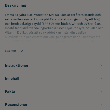
Beskrivning
Emma S Hydra Sun Protection SPF 50 Face är ett återfuktande och
extra vattenresistent solskydd för ansiktet som ger din hy ett högt
och bredspektrigt skydd (SPF 50) mot både UVA- och UVB-strålar.
Innehåller hudvårdande ingredienser som Hyaluronsyra, Squalan och
Vitamin E vilket gör att solskyddet kan ingå i din dagliga
hudvårdsrutin och ersätta din vanliga dagkräm när du behöver ett
högre SPF. Den följsamma och lätta formuleringen gör att du kan
använda solskyddet under din makeup och den extra
vattenresistenta formuleringen gör att den passar bra att använda
Läs mer
om du ska sporta och svettas utomhus.
Instruktioner
Innehåll
Fakta
Recensioner