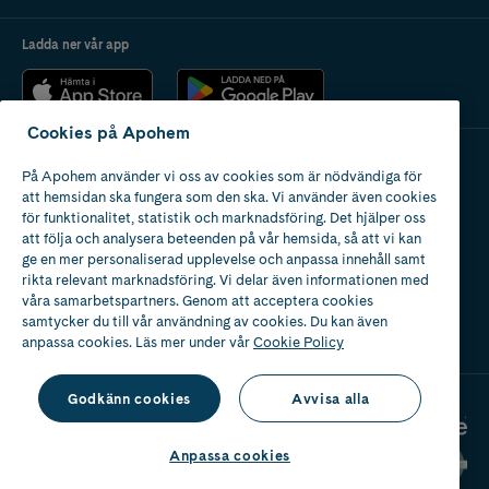
Ladda ner vår app
Cookies på Apohem
På Apohem använder vi oss av cookies som är nödvändiga för
Apotek med tillstånd
att hemsidan ska fungera som den ska. Vi använder även cookies
av Läkemedelsverket
för funktionalitet, statistik och marknadsföring. Det hjälper oss
att följa och analysera beteenden på vår hemsida, så att vi kan
ge en mer personaliserad upplevelse och anpassa innehåll samt
rikta relevant marknadsföring. Vi delar även informationen med
våra samarbetspartners. Genom att acceptera cookies
samtycker du till vår användning av cookies. Du kan även
2024
anpassa cookies. Läs mer under vår
Cookie Policy
Godkänn cookies
Avvisa alla
Anpassa cookies