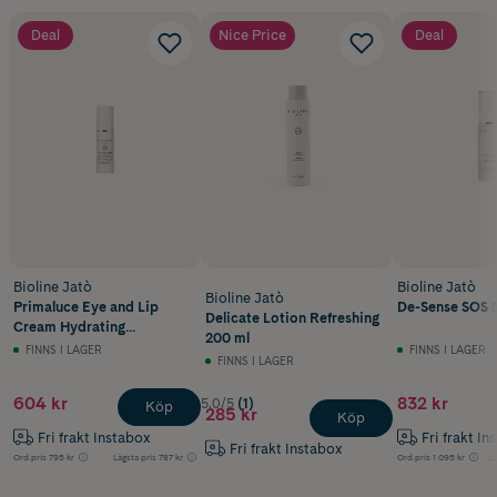
Deal
Nice Price
Deal
Bioline Jatò
Bioline Jatò
Bioline Jatò
Primaluce Eye and Lip
De-Sense SOS 
Delicate Lotion Refreshing
Cream Hydrating
200 ml
Illuminating 30 ml
FINNS I LAGER
FINNS I LAGER
FINNS I LAGER
604 kr
832 kr
5.0/5
(1)
Köp
285 kr
Köp
Fri frakt Instabox
Fri frakt In
Fri frakt Instabox
Ord.pris
795 kr
Lägsta pris
787 kr
Ord.pris
1 095 kr
Lä