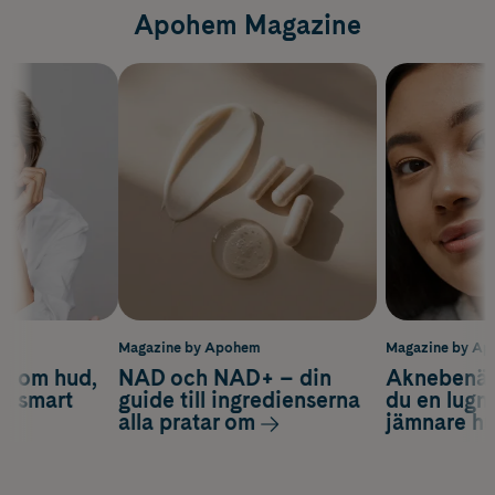
Apohem Magazine
m
Magazine by Apohem
Magazine by A
d om hud,
NAD och NAD+ – din
Aknebenäge
ch smart
guide till ingredienserna
du en lugn
alla pratar om
jämnare h