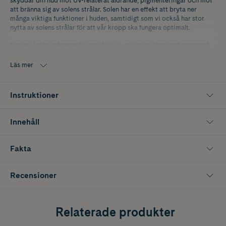
skyddar din hud mot UV-relaterat åldrande, pigmenteringar och mot
att bränna sig av solens strålar. Solen har en effekt att bryta ner
många viktiga funktioner i huden, samtidigt som vi också har stor
nytta av solens strålar för att vår kropp ska fungera optimalt.
Bioline Jatòs solcreme för ansiktet är vattenresistent och anpassat
för att minimera sin påverkan på den marina miljön.
Läs mer
Solcremen för ansiktet skyddar mott blått ljus som kommer
koncentrerat från digitala skärmar. Detta ljus accelererar åldrandet i
huden och skapar inflammationer som påverkar våra hudceller. Med
Instruktioner
naturligt extrakt av Montpellier Cistus extrakt, känt som rockros,
skyddas huden mot blått ljus och föroreningar i luften.
Physalisextraktet i cremen har en inflammationshämmande effekt,
Innehåll
samt reparerande effekt på skador som uppkommer av UV- och IR-
strålning. Lakritsextraktet har en mycket lugnande effekt som
effektivt lättar en irriterad hud. Med aktiva och multifunktionella UV-
Fakta
skydd som skyddar mot UVA och UVB.
Solskyddet är så pass effektivt och snäll mot huden kan användas
Recensioner
som dagkräm med spf, Kombinera gärna med återfuktande serum.
Vegansk.
Relaterade produkter