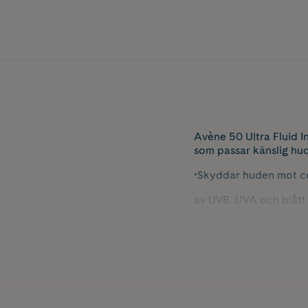
Avène 50 Ultra Fluid I
som passar känslig hud
•Skyddar huden mot c
av UVB, UVA och blått 
•Oparfymered. Vattenre
•Mycket lätt och icke-
TRIASORBTM: Skyddar 
Provitamin E: skyddar 