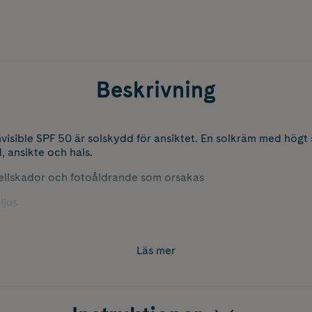
Beskrivning
nvisible SPF 50 är solskydd för ansiktet. En solkräm med högt
, ansikte och hals.
ellskador och fotoåldrande som orsakas
ljus
sistent.
Läs mer
klibbig textur som lämnar huden matt
mot UVA, UVB och skadligt blått HEV-ljus
mot fria radikaler