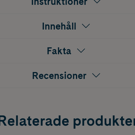
Instruktioner
erna
imera risken för allergiska reaktioner och påverkan på den ma
Innehåll
Fakta
Recensioner
Relaterade produkte