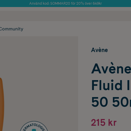
Använd kod: SOMMAR20 för 20% över 649kr
Årets Butik 2025 inom Skönhet
 frakt
✓ Rådgivning från farmaceuter & hudterapeuter
✓ Poäng på alla
Community
Avène
Avène
Fluid 
50 50
215 kr