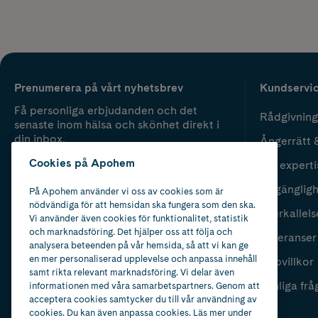
Prenumerera på vårt nyhetsbrev
Kundservi
Få personliga erbjudanden och det
Rådgivning
senaste inom hälsa och skönhet direkt i
din inbox.
Ångerrätt 
Cookies på Apohem
Vår experti
Fyll i mailadress
Skicka
Tillgänglig
På Apohem använder vi oss av cookies som är
nödvändiga för att hemsidan ska fungera som den ska.
Återkallels
Vi använder även cookies för funktionalitet, statistik
och marknadsföring. Det hjälper oss att följa och
Leveranser
analysera beteenden på vår hemsida, så att vi kan ge
en mer personaliserad upplevelse och anpassa innehåll
Köpvillkor
samt rikta relevant marknadsföring. Vi delar även
Vanliga frå
informationen med våra samarbetspartners. Genom att
acceptera cookies samtycker du till vår användning av
cookies. Du kan även anpassa cookies. Läs mer under