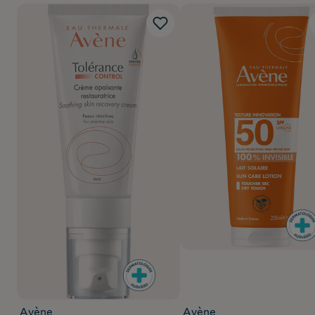
Avène
Avène