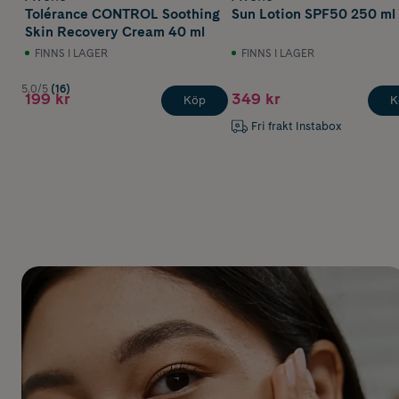
Tolérance CONTROL Soothing
Sun Lotion SPF50 250 ml
Skin Recovery Cream 40 ml
FINNS I LAGER
FINNS I LAGER
5.0/5
(16)
199 kr
349 kr
Köp
K
Fri frakt Instabox