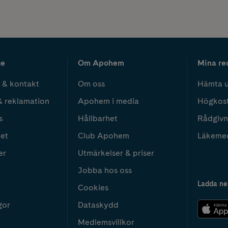
ce
Om Apohem
Mina re
 & kontakt
Om oss
Hämta u
& reklamation
Apohem i media
Högkos
s
Hållbarhet
Rådgivn
het
Club Apohem
Läkeme
er
Utmärkelser & priser
Jobba hos oss
Ladda ne
Cookies
gor
Dataskydd
Medlemsvillkor