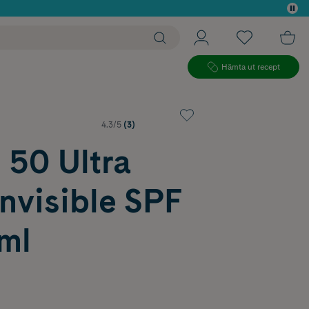
 köp*
Hämta ut recept
4.3/5
(3)
 50 Ultra
Invisible SPF
ml