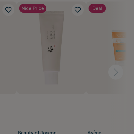
Nice Price
Deal
Beauty of Joseon
Avène