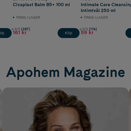
Cicaplast Balm B5+ 100 ml
Intimate Care Cleansi
Intimtvål 250 ml
FINNS I LAGER
FINNS I LAGER
4.8/5
(267)
4.9/5
(174)
161 kr
59 kr
öp
Köp
Apohem Magazine