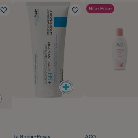
Nice Price
La Roche-Posay
ACO