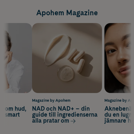
Apohem Magazine
m
Magazine by Apohem
Magazine by A
d om hud,
NAD och NAD+ – din
Aknebenäge
ch smart
guide till ingredienserna
du en lugn
alla pratar om
jämnare h