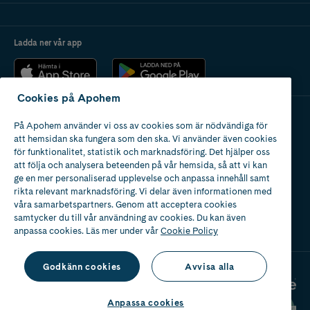
Ladda ner vår app
Cookies på Apohem
På Apohem använder vi oss av cookies som är nödvändiga för
Apotek med tillstånd
att hemsidan ska fungera som den ska. Vi använder även cookies
av Läkemedelsverket
för funktionalitet, statistik och marknadsföring. Det hjälper oss
att följa och analysera beteenden på vår hemsida, så att vi kan
ge en mer personaliserad upplevelse och anpassa innehåll samt
rikta relevant marknadsföring. Vi delar även informationen med
våra samarbetspartners. Genom att acceptera cookies
samtycker du till vår användning av cookies. Du kan även
2024
anpassa cookies. Läs mer under vår
Cookie Policy
Godkänn cookies
Avvisa alla
Anpassa cookies