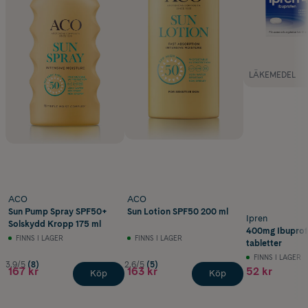
LÄKEMEDEL
ACO
ACO
Sun Pump Spray SPF50+
Sun Lotion SPF50 200 ml
Ipren
Solskydd Kropp 175 ml
400mg Ibuprof
FINNS I LAGER
FINNS I LAGER
tabletter
FINNS I LAGER
3.9/5
(8)
2.6/5
(5)
167 kr
163 kr
52 kr
Köp
Köp