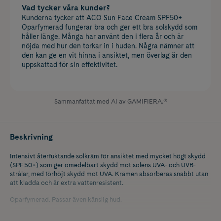
Vad tycker våra kunder?
Kunderna tycker att ACO Sun Face Cream SPF50+
Oparfymerad fungerar bra och ger ett bra solskydd som
håller länge. Många har använt den i flera år och är
nöjda med hur den torkar in i huden. Några nämner att
den kan ge en vit hinna i ansiktet, men överlag är den
uppskattad för sin effektivitet.
Sammanfattat med AI av GAMIFIERA.®
Beskrivning
Intensivt återfuktande solkräm för ansiktet med mycket högt skydd
(SPF 50+) som ger omedelbart skydd mot solens UVA- och UVB-
strålar, med förhöjt skydd mot UVA. Krämen absorberas snabbt utan
att kladda och är extra vattenresistent.
Oparfymerad. Passar även känslig hud.