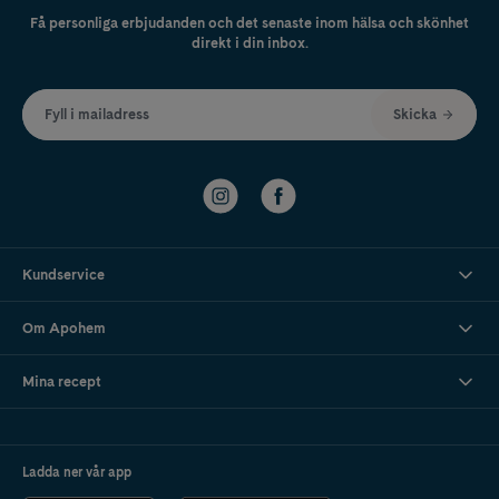
Få personliga erbjudanden och det senaste inom hälsa och skönhet
direkt i din inbox.
Fyll i mailadress
Skicka
Kundservice
Om Apohem
Mina recept
Ladda ner vår app