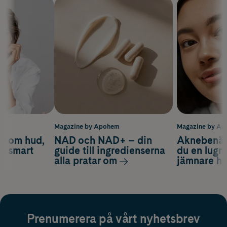
m
Magazine by Apohem
Magazine by A
d om hud,
NAD och NAD+ – din
Aknebenäge
ch smart
guide till ingredienserna
du en lugn
alla pratar om
jämnare h
Prenumerera på vårt nyhetsbrev