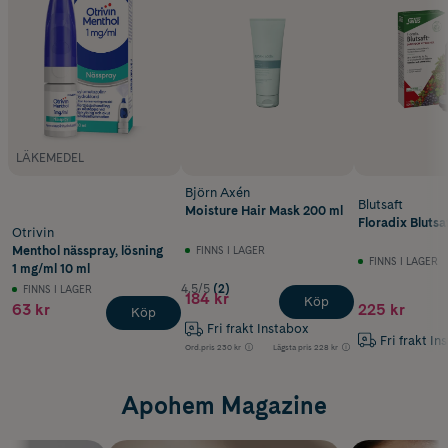
LÄKEMEDEL
Björn Axén
Blutsaft
Moisture Hair Mask 200 ml
Floradix Blutsa
Otrivin
Menthol nässpray, lösning
FINNS I LAGER
FINNS I LAGER
1 mg/ml 10 ml
4.5/5
(2)
FINNS I LAGER
184 kr
Köp
63 kr
225 kr
Köp
Fri frakt Instabox
Fri frakt In
Ord.pris
230 kr
Lägsta pris
228 kr
Apohem Magazine