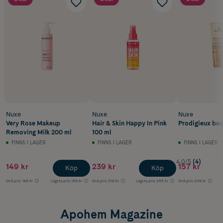
Nuxe
Nuxe
Nuxe
Very Rose Makeup
Hair & Skin Happy In Pink
Prodigieux bod
Removing Milk 200 ml
100 ml
FINNS I LAGER
FINNS I LAGER
FINNS I LAGER
4.0/5
(4)
149 kr
239 kr
157 kr
Köp
Köp
Ord.pris
199 kr
Lägsta pris
159 kr
Ord.pris
319 kr
Lägsta pris
255 kr
Ord.pris
209 kr
Apohem Magazine