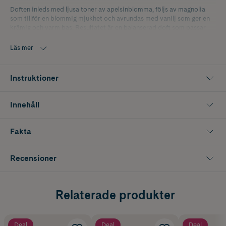
Doften inleds med ljusa toner av apelsinblomma, följs av magnolia
som tillför en blommig mjukhet och avrundas med vanilj som ger en
krämig och varm bas. Resultatet är en balanserad doft som passar
både till vardags och speciella tillfällen.
Läs mer
Mistens veganska formula består av 90 % ingredienser av naturligt
ursprung och kan enkelt sprayas över hår och kropp när du vill ha en
uppfräschande och sinnlig touch under dagen eller inför kvällen.
Instruktioner
Innehåller 100 ml.
Innehåll
Fakta
Recensioner
Relaterade produkter
Deal
Deal
Deal