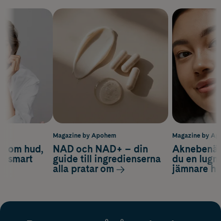
m
Magazine by Apohem
Magazine by A
d om hud,
NAD och NAD+ – din
Aknebenäge
ch smart
guide till ingredienserna
du en lugn
alla pratar om
jämnare h