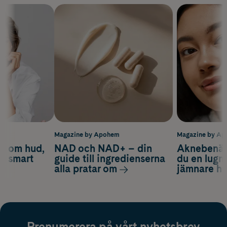
m
Magazine by Apohem
Magazine by A
d om hud,
NAD och NAD+ – din
Aknebenäge
ch smart
guide till ingredienserna
du en lugn
alla pratar om
jämnare h
Prenumerera på vårt nyhetsbrev