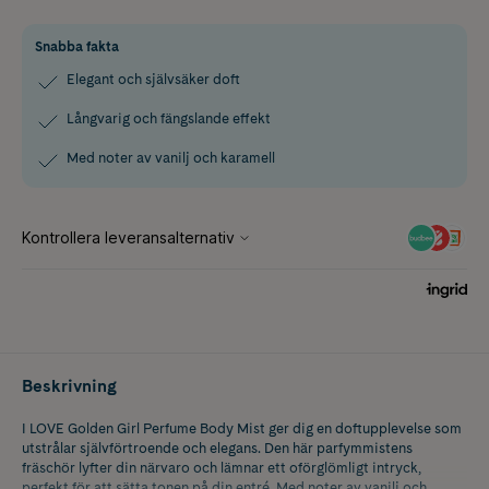
Snabba fakta
Elegant och självsäker doft
Långvarig och fängslande effekt
Med noter av vanilj och karamell
Beskrivning
I LOVE Golden Girl Perfume Body Mist ger dig en doftupplevelse som
utstrålar självförtroende och elegans. Den här parfymmistens
fräschör lyfter din närvaro och lämnar ett oförglömligt intryck,
perfekt för att sätta tonen på din entré. Med noter av vanilj och