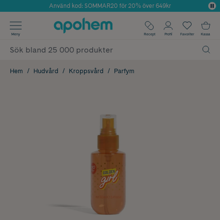
Använd kod: SOMMAR20 för 20% över 649kr
Årets Butik 2025 inom Skönhet
✓ Fri frakt
Meny
Recept
Profil
Favoriter
Kassa
✓ Rådgivning från farmaceuter & hudterapeuter
✓ Poäng på alla köp*
Hem
Hudvård
Kroppsvård
Parfym