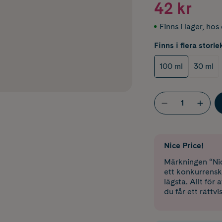
42 kr
Finns i lager
,
hos 
Finns i flera storle
100 ml
30 ml
Nice Price!
Märkningen “Nic
ett konkurrensk
lägsta. Allt för
du får ett rättvi