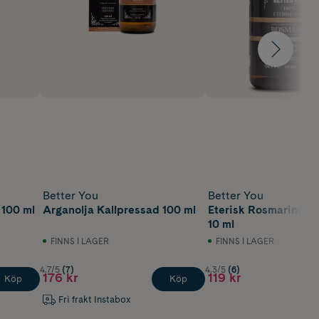
Better You
Better You
 100 ml
Arganolja Kallpressad 100 ml
Eterisk Rosmarinolj
10 ml
FINNS I LAGER
FINNS I LAGER
4.7/5
(7)
4.3/5
(6)
176 kr
119 kr
Köp
Köp
Fri frakt Instabox