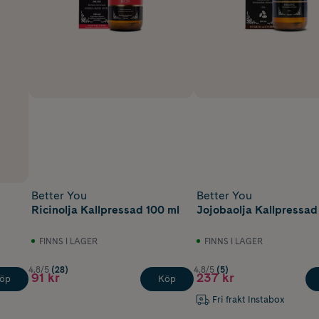
Better You
Better You
Ricinolja Kallpressad 100 ml
Jojobaolja Kallpressad
FINNS I LAGER
FINNS I LAGER
4.8/5
(28)
4.8/5
(5)
91 kr
237 kr
öp
Köp
Fri frakt Instabox