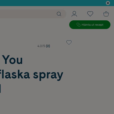
 köp*
Hämta ut recept
4.0/5
(2)
 You
laska spray
l