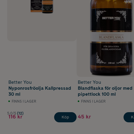
Better You
Better You
Nyponrosfröolja Kallpressad
Blandflaska för oljor med
30 ml
pipettlock 100 ml
FINNS I LAGER
FINNS I LAGER
5.0/5
(12)
116 kr
45 kr
Köp
K