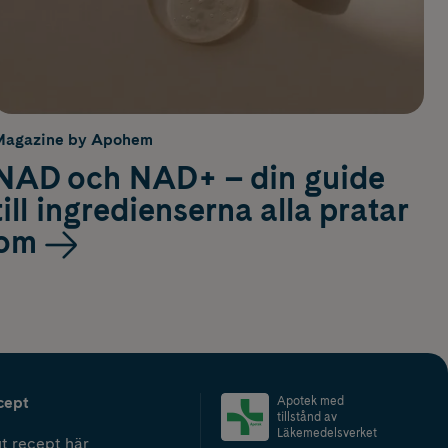
Magazine by Apohem
NAD och NAD+ – din guide
till ingredienserna alla pratar
om
cept
Apotek med
tillstånd av
Läkemedelsverket
t recept här