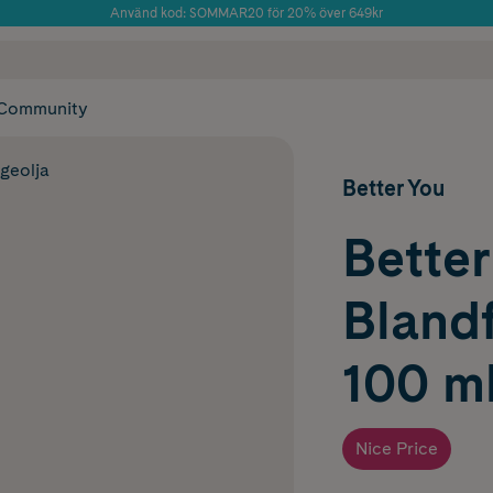
Använd kod: SOMMAR20 för 20% över 649kr
Årets Butik 2025 inom Skönhet
 frakt
✓ Rådgivning från farmaceuter & hudterapeuter
✓ Poäng på alla
Community
geolja
Better You
Better
Blandf
100 m
Nice Price