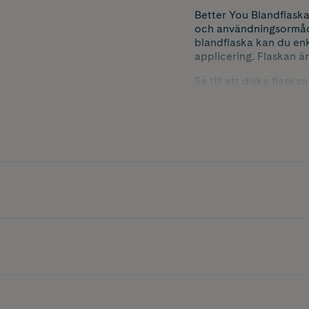
Better You Blandflaska
och användningsormåde
blandflaska kan du enk
applicering. Flaskan är
Se till att diska flaska