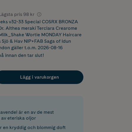
Lägsta pris
98 kr
eks v32-33 Special COSRX BRONZA
r. Althea meraki Terclara Crearome
Milk_Shake Wortie MONDAY Haircare
s Sjö & Hav NIP+FAB Saga of Idun
ndon
gäller t.o.m. 2026-08-16
å innan den tar slut!
Lägg i varukorgen
 lavendel är en av de mest
av eteriska oljor
r en kryddig och blommig doft