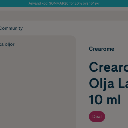
Använd kod: SOMMAR20 för 20% över 649kr
Årets Butik 2025 inom Skönhet
 frakt
✓ Rådgivning från farmaceuter & hudterapeuter
✓ Poäng på alla
Community
ka oljor
Crearome
Crear
Olja L
10 ml
Deal