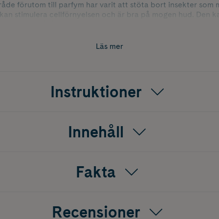
e förutom till parfym har varit att stöta bort insekter som ma
 kan stimulera cellförnyelsen och är bra på mogen hud. Den 
ner och småsår och har traditionellt ofta använts vid bränns
en stor källa till glädje och njutning. Det är dock viktigt att m
Läs mer
 läst om och därefter doserar med förstånd. De flesta eteriska 
finns en del eteriska oljor man ska använda med försiktighet e
Instruktioner
å huden.
Innehåll
Fakta
Recensioner