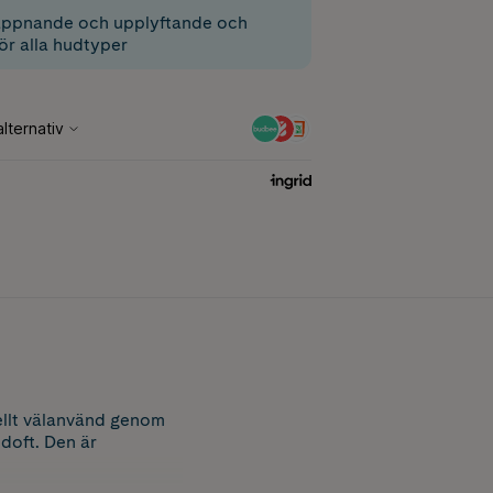
appnande och upplyftande och
ör alla hudtyper
nellt välanvänd genom
doft. Den är