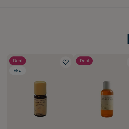
Deal
Deal
Eko