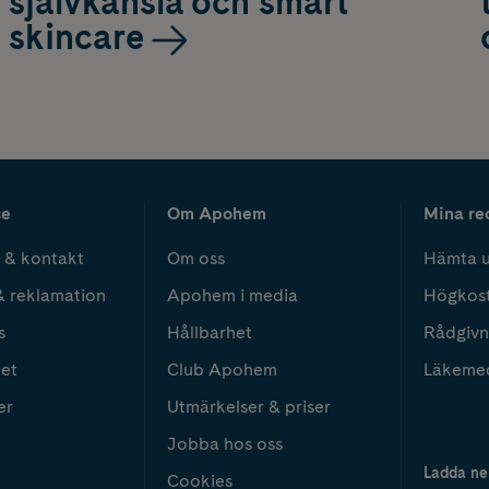
självkänsla och smart
skincare
ce
Om Apohem
Mina re
 & kontakt
Om oss
Hämta u
& reklamation
Apohem i media
Högkos
s
Hållbarhet
Rådgivn
het
Club Apohem
Läkeme
er
Utmärkelser & priser
Jobba hos oss
Ladda ne
Cookies