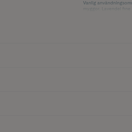
Vanlig användningsområd
myggor. Lavendel fine
problemhy, inflammatio
Eteriska oljor kan vara 
man känner till och har
rätt dosering men det 
hållet.
Använd ej outspädd p