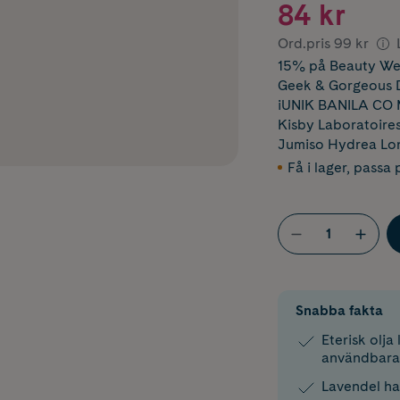
84 kr
Ord.pris
99 kr
15% på Beauty We
Geek & Gorgeous D
iUNIK BANILA CO 
Kisby Laboratoire
Jumiso Hydrea Lo
Få i lager
,
passa p
Snabba fakta
Eterisk olja
användbara 
Lavendel ha