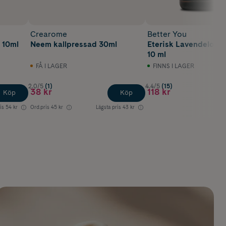
Crearome
Better You
 10ml
Neem kallpressad 30ml
Eterisk Lavendelolja
10 ml
FÅ I LAGER
FINNS I LAGER
2.0/5
(1)
4.4/5
(15)
38 kr
118 kr
Köp
Köp
is
54 kr
Ord.pris
45 kr
Lägsta pris
43 kr