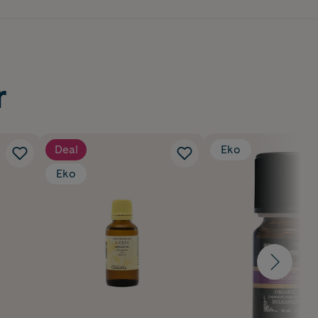
r
Deal
Eko
Eko