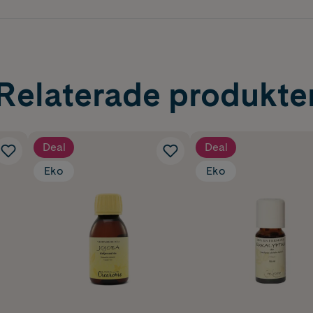
Relaterade produkte
Deal
Deal
Eko
Eko