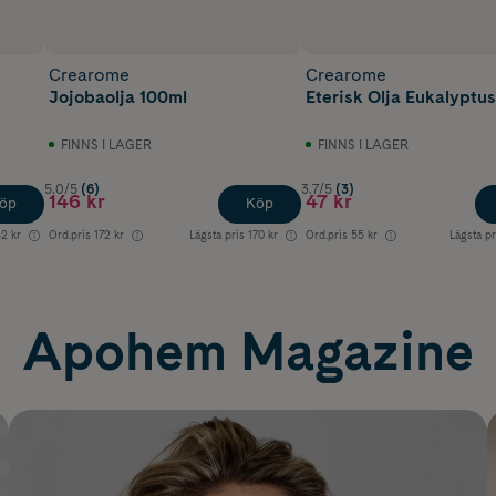
Crearome
Crearome
Jojobaolja 100ml
Eterisk Olja Eukalyptus
FINNS I LAGER
FINNS I LAGER
5.0/5
(6)
3.7/5
(3)
146 kr
47 kr
öp
Köp
42 kr
Ord.pris
172 kr
Lägsta pris
170 kr
Ord.pris
55 kr
Lägsta pr
Apohem Magazine