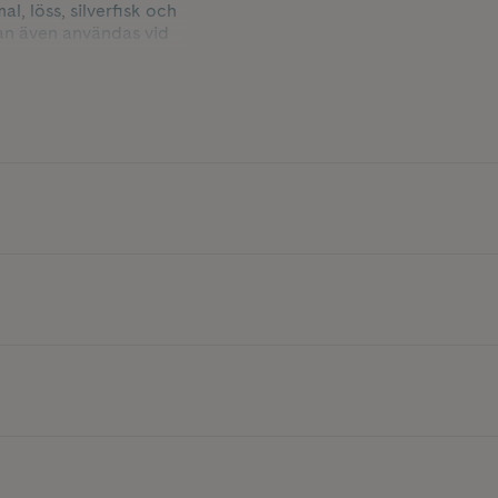
l, löss, silverfisk och
kan även användas vid
kador.
an väljer eteriska oljor
oljor är ofarliga vid
ller undvika helt och