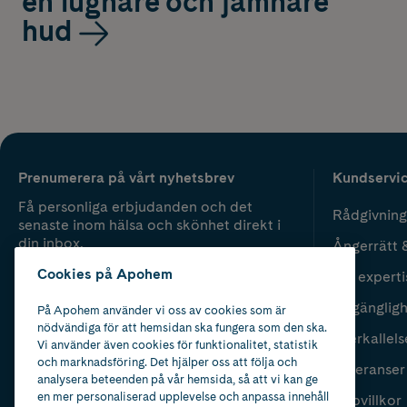
en lugnare och jämnare
hud
Prenumerera på vårt nyhetsbrev
Kundservi
Få personliga erbjudanden och det
Rådgivning
senaste inom hälsa och skönhet direkt i
din inbox.
Ångerrätt 
Cookies på Apohem
Vår experti
Fyll i mailadress
Skicka
Tillgänglig
På Apohem använder vi oss av cookies som är
nödvändiga för att hemsidan ska fungera som den ska.
Återkallels
Vi använder även cookies för funktionalitet, statistik
och marknadsföring. Det hjälper oss att följa och
Leveranser
analysera beteenden på vår hemsida, så att vi kan ge
en mer personaliserad upplevelse och anpassa innehåll
Köpvillkor