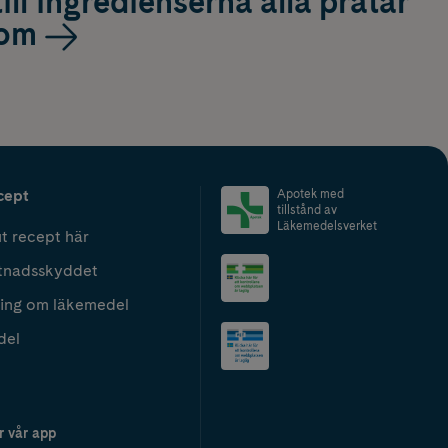
till ingredienserna alla pratar
om
cept
Apotek med
tillstånd av
Läkemedelsverket
t recept här
tnadsskyddet
ing om läkemedel
del
r vår app