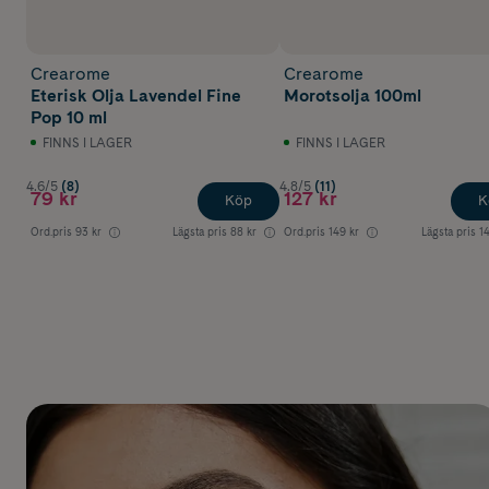
Crearome
Crearome
Eterisk Olja Lavendel Fine
Morotsolja 100ml
Pop 10 ml
FINNS I LAGER
FINNS I LAGER
4.6/5
(8)
4.8/5
(11)
79 kr
127 kr
Köp
K
Ord.pris
93 kr
Lägsta pris
88 kr
Ord.pris
149 kr
Lägsta pris
1