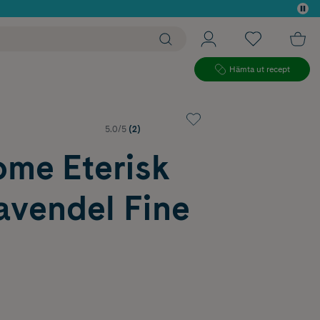
 köp*
Hämta ut recept
5.0/5
(2)
ome Eterisk
avendel Fine