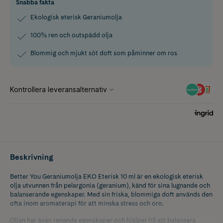
Snabba fakta
Ekologisk eterisk Geraniumolja
100% ren och outspädd olja
Blommig och mjukt söt doft som påminner om ros
Beskrivning
Better You Geraniumolja EKO Eterisk 10 ml är en ekologisk eterisk
olja utvunnen från pelargonia (geranium), känd för sina lugnande och
balanserande egenskaper. Med sin friska, blommiga doft används den
ofta inom aromaterapi för att minska stress och oro.
Oljan har även renande egenskaper och hjälper till att balansera