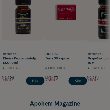
Better You
SIDERAL
Better You
Eterisk Pepparmintolja
Forte 30 kapslar
Grapefruktolja
EKO 10 ml
10 ml
FINNS I LAGER
FINNS I LAGER
FINNS I LAGER
3.8/5
(4)
4.9/5
(47)
5.0/5
(1)
119 kr
235 kr
119 kr
Köp
Köp
Apohem Magazine