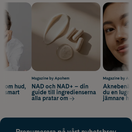
m
Magazine by Apohem
Magazine by A
d om hud,
NAD och NAD+ – din
Aknebenäge
ch smart
guide till ingredienserna
du en lugn
alla pratar om
jämnare h
Prenumerera på vårt nyhetsbrev