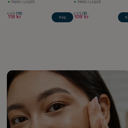
FINNS I LAGER
FINNS I LAGER
4.4/5
(15)
4.3/5
(3)
118 kr
109 kr
Köp
K