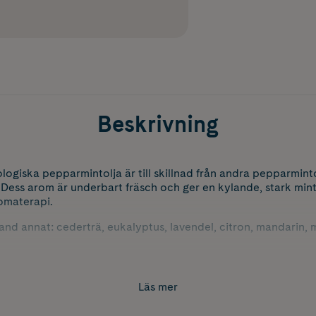
Beskrivning
ogiska pepparmintolja är till skillnad från andra pepparmint
. Dess arom är underbart fräsch och ger en kylande, stark mi
omaterapi.
and annat: cederträ, eukalyptus, lavendel, citron, mandarin, m
Läs mer