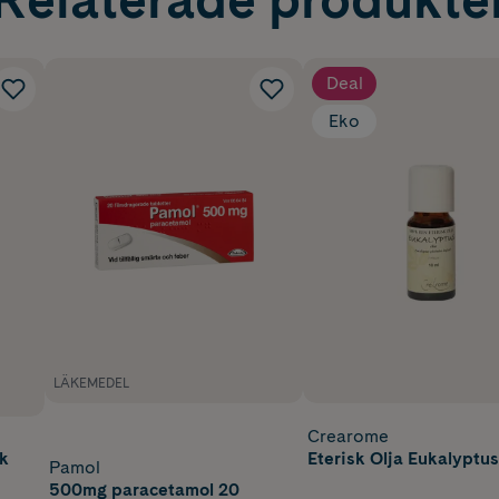
Deal
Eko
LÄKEMEDEL
Crearome
sk
Eterisk Olja Eukalyptus
Pamol
500mg paracetamol 20