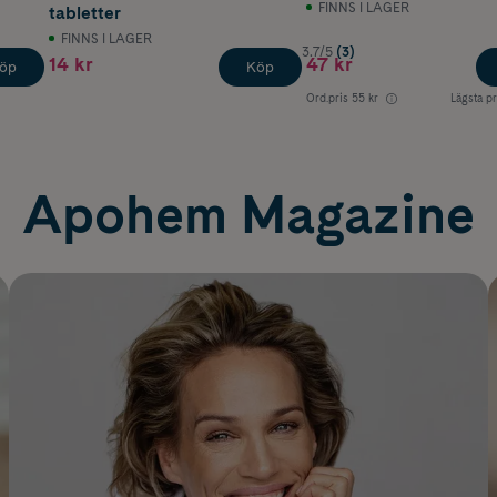
FINNS I LAGER
tabletter
FINNS I LAGER
3.7/5
(3)
14 kr
47 kr
öp
Köp
Ord.pris
55 kr
Lägsta pr
Apohem Magazine