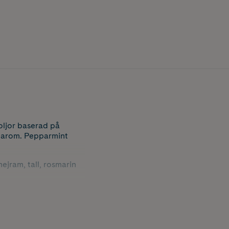
oljor baserad på
ntarom. Pepparmint
ejram, tall, rosmarin