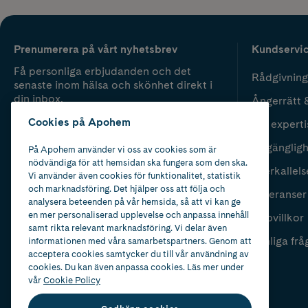
Prenumerera på vårt nyhetsbrev
Kundservi
Få personliga erbjudanden och det
Rådgivning
senaste inom hälsa och skönhet direkt i
din inbox.
Ångerrätt 
Cookies på Apohem
Vår experti
Fyll i mailadress
Skicka
Tillgänglig
På Apohem använder vi oss av cookies som är
nödvändiga för att hemsidan ska fungera som den ska.
Återkallels
Vi använder även cookies för funktionalitet, statistik
och marknadsföring. Det hjälper oss att följa och
Leveranser
analysera beteenden på vår hemsida, så att vi kan ge
en mer personaliserad upplevelse och anpassa innehåll
Köpvillkor
samt rikta relevant marknadsföring. Vi delar även
Vanliga frå
informationen med våra samarbetspartners. Genom att
acceptera cookies samtycker du till vår användning av
cookies. Du kan även anpassa cookies. Läs mer under
vår
Cookie Policy