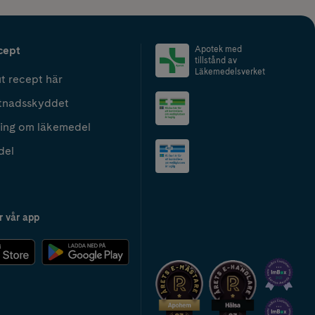
cept
Apotek med
tillstånd av
Läkemedelsverket
t recept här
tnadsskyddet
ing om läkemedel
del
r vår app