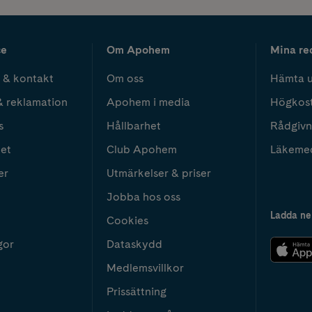
ce
Om Apohem
Mina re
 & kontakt
Om oss
Hämta u
& reklamation
Apohem i media
Högkos
s
Hållbarhet
Rådgivn
het
Club Apohem
Läkeme
er
Utmärkelser & priser
Jobba hos oss
Ladda ne
Cookies
gor
Dataskydd
Medlemsvillkor
Prissättning