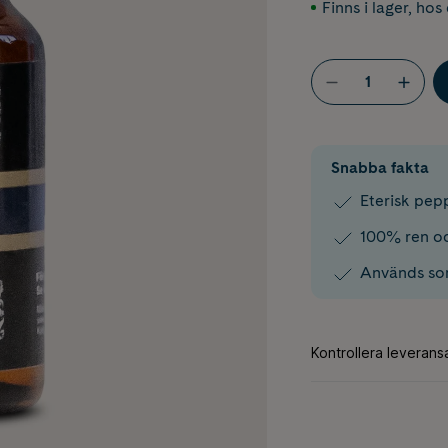
Finns i lager
,
hos 
Snabba fakta
Eterisk pep
100% ren o
Används so