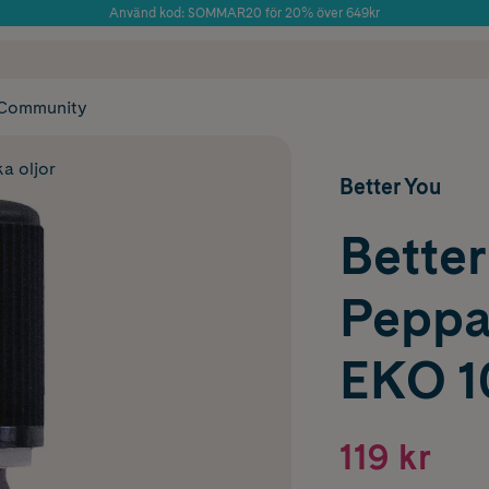
Använd kod: SOMMAR20 för 20% över 649kr
Årets Butik 2025 inom Skönhet
 frakt
✓ Rådgivning från farmaceuter & hudterapeuter
✓ Poäng på alla
Community
ka oljor
Better You
Better
Peppa
EKO 1
119 kr