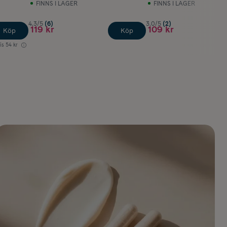
FINNS I LAGER
FINNS I LAGER
4.3/5
(6)
3.0/5
(2)
119 kr
109 kr
Köp
Köp
is
54 kr