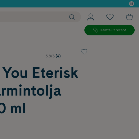
 köp*
Hämta ut recept
3.8/5
(4)
 You Eterisk
rmintolja
0 ml