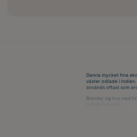
Denna mycket fina ekol
växter odlade i Indien
används oftast som ar
Blandar sig bra med bl
och grönmynta.