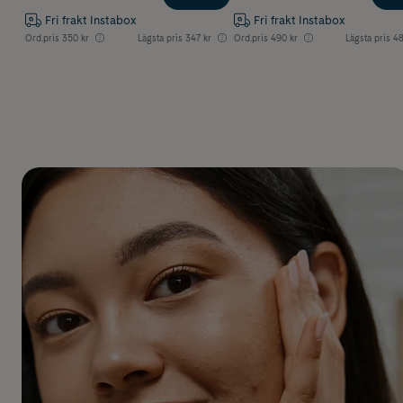
Fri frakt Instabox
Fri frakt Instabox
Ord.pris
350 kr
Lägsta pris
347 kr
Ord.pris
490 kr
Lägsta pris
48