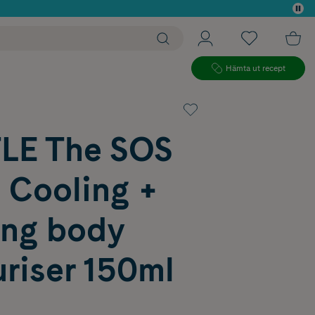
 köp*
Hämta ut recept
E The SOS
 Cooling +
ing body
riser 150ml