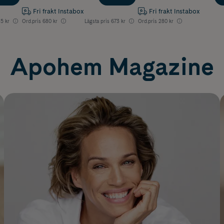
Fri frakt Instabox
Fri frakt Instabox
5 kr
Ord.pris
680 kr
Lägsta pris
673 kr
Ord.pris
280 kr
Apohem Magazine