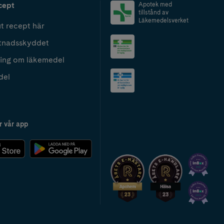
cept
Apotek med
tillstånd av
Läkemedelsverket
t recept här
tnadsskyddet
ing om läkemedel
del
r vår app
2024