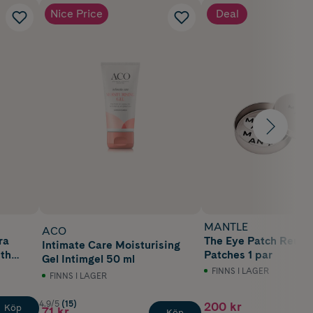
Nice Price
Deal
MANTLE
ACO
ra
The Eye Patch Reusa
Intimate Care Moisturising
ith
Patches 1 par
Gel Intimgel 50 ml
FINNS I LAGER
FINNS I LAGER
4.9/5
(15)
200 kr
Köp
71 kr
Köp