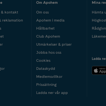
ce
Om Apohem
Mina re
 & kontakt
Om oss
Hämta u
& reklamation
Apohem i media
Högkos
s
Hållbarhet
Rådgivn
het
Club Apohem
Läkeme
er
Utmärkelser & priser
Jobba hos oss
Ladda ne
Cookies
gor
Dataskydd
Medlemsvillkor
Prissättning
Ladda ner vår app