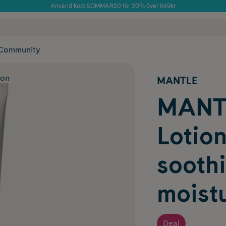
Använd kod: SOMMAR20 för 20% över 649kr
Årets Butik 2025 inom Skönhet
 frakt
✓ Rådgivning från farmaceuter & hudterapeuter
✓ Poäng på alla
Community
ion
MANTLE
MANTL
Lotion
sooth
moistu
Deal