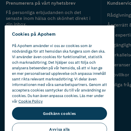
Prenumerera på vårt nyhetsbrev
Kundservi
Få personliga erbjudanden och det
Rådgivning
senaste inom hälsa och skönhet direkt i
din inbox.
Ångerrätt 
Cookies på Apohem
Vår experti
Fyll i mailadress
Skicka
Tillgänglig
På Apohem använder vi oss av cookies som är
nödvändiga för att hemsidan ska fungera som den ska.
Återkallels
Vi använder även cookies för funktionalitet, statistik
och marknadsföring. Det hjälper oss att följa och
Leveranser
analysera beteenden på vår hemsida, så att vi kan ge
en mer personaliserad upplevelse och anpassa innehåll
Köpvillkor
samt rikta relevant marknadsföring. Vi delar även
Vanliga frå
informationen med våra samarbetspartners. Genom att
acceptera cookies samtycker du till vår användning av
cookies. Du kan även anpassa cookies. Läs mer under
vår
Cookie Policy
Godkänn cookies
Avvisa alla