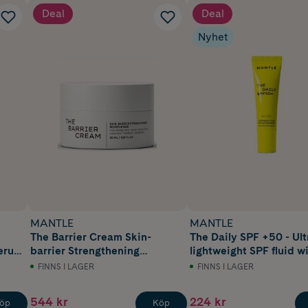
Deal
Deal
Nyhet
MANTLE
MANTLE
The Barrier Cream Skin-
The Daily SPF +50 - Ult
Serum
barrier Strengthening
lightweight SPF fluid w
Moisturiser 50ml
antioxidants 30 ml
FINNS I LAGER
FINNS I LAGER
544 kr
224 kr
öp
Köp