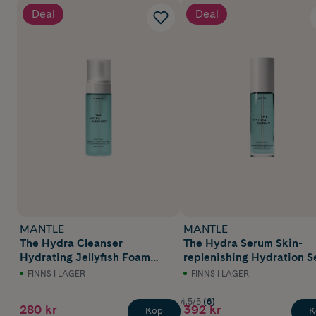
Deal
Deal
MANTLE
MANTLE
The Hydra Cleanser
The Hydra Serum Skin-
Hydrating Jellyfish Foam
replenishing Hydration 
Cleanser 150 ml
50ml
FINNS I LAGER
FINNS I LAGER
4.5/5
(6)
280 kr
392 kr
Köp
K