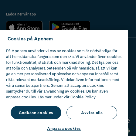
Ladda ner vår app
Cookies på Apohem
På Apohem använder vi oss av cookies som är nödvändiga för
Apotek med tillstånd
att hemsidan ska fungera som den ska. Vi använder även cookies
av Läkemedelsverket
för funktionalitet, statistik och marknadsföring. Det hjälper oss
att följa och analysera beteenden på vår hemsida, så att vi kan
ge en mer personaliserad upplevelse och anpassa innehåll samt
rikta relevant marknadsföring. Vi delar även informationen med
våra samarbetspartners. Genom att acceptera cookies
samtycker du till vår användning av cookies. Du kan även
2024
anpassa cookies. Läs mer under vår
Cookie Policy
Godkänn cookies
Avvisa alla
Anpassa cookies