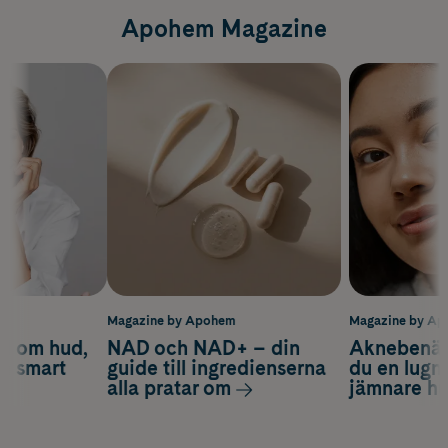
Apohem Magazine
m
Magazine by Apohem
Magazine by A
d om hud,
NAD och NAD+ – din
Aknebenäge
ch smart
guide till ingredienserna
du en lugn
alla pratar om
jämnare h