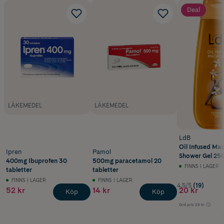
Deal
LÄKEMEDEL
LÄKEMEDEL
LdB
Oil Infused Ma
Ipren
Pamol
Shower Gel 25
400mg Ibuprofen 30
500mg paracetamol 20
FINNS I LAGER
tabletter
tabletter
FINNS I LAGER
FINNS I LAGER
4.5/5
(19)
52 kr
14 kr
20 kr
Köp
Köp
Ord.pris
25 kr