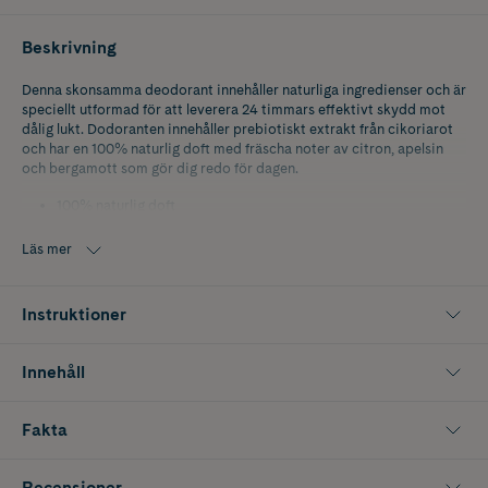
Beskrivning
Denna skonsamma deodorant innehåller naturliga ingredienser och är
speciellt utformad för att leverera 24 timmars effektivt skydd mot
dålig lukt. Dodoranten innehåller prebiotiskt extrakt från cikoriarot
och har en 100% naturlig doft med fräscha noter av citron, apelsin
och bergamott som gör dig redo för dagen.
100% naturlig doft
98% naturliga ingredienser
Cruelty Free
Läs mer
Vegansk
Instruktioner
Innehåll
Fakta
Recensioner