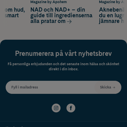
m
Magazine by Apohem
Magazine by A
d om hud,
NAD och NAD+ – din
Aknebenäge
ch smart
guide till ingredienserna
du en lugn
alla pratar om
jämnare h
Prenumerera på vårt nyhetsbrev
Få personliga erbjudanden och det senaste inom hälsa och skönhet
direkt i din inbox.
Fyll i mailadress
Skicka