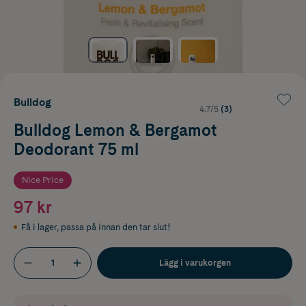
Bulldog
4.7/5
(3)
Bulldog Lemon & Bergamot
Deodorant 75 ml
Nice Price
97 kr
Få i lager
,
passa på innan den tar slut!
Lägg i varukorgen