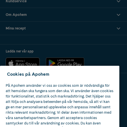
Kundservice
Om Apohem
Mina recept
Ladda ner vår app
Cookies på Apohem
På Apohem använder vi oss av cookies som är nödvändiga för
Apotek med tillstånd
att hemsidan ska fungera som den ska. Vi använder även cookies
av Läkemedelsverket
för funktionalitet, statistik och marknadsföring. Det hjälper oss
att följa och analysera beteenden på vår hemsida, så att vi kan
ge en mer personaliserad upplevelse och anpassa innehåll samt
rikta relevant marknadsföring. Vi delar även informationen med
våra samarbetspartners. Genom att acceptera cookies
samtycker du till vår användning av cookies. Du kan även
2024