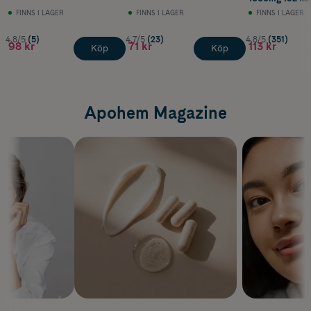
FINNS I LAGER
FINNS I LAGER
FINNS I LAGER
4.8/5
(5)
4.7/5
(23)
4.8/5
(351)
98 kr
71 kr
113 kr
Köp
Köp
Apohem Magazine