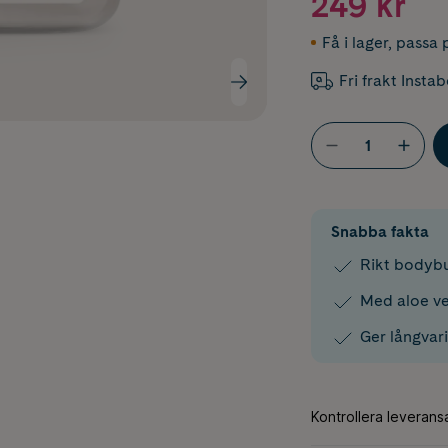
249 kr
Få i lager
,
passa p
Fri frakt Insta
Snabba fakta
Rikt bodybu
Med aloe ve
Ger långvar