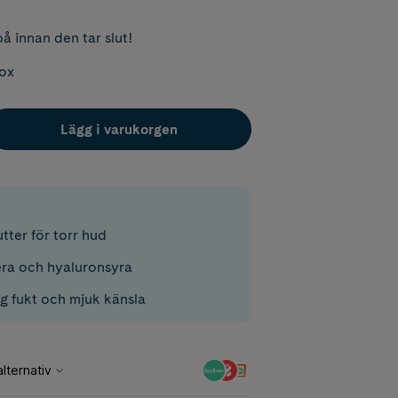
å innan den tar slut!
box
Lägg i varukorgen
tter för torr hud
ra och hyaluronsyra
ig fukt och mjuk känsla