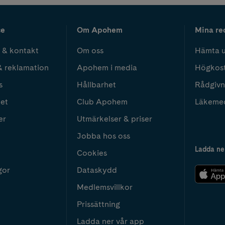
ce
Om Apohem
Mina re
 & kontakt
Om oss
Hämta u
& reklamation
Apohem i media
Högkos
s
Hållbarhet
Rådgivn
het
Club Apohem
Läkeme
er
Utmärkelser & priser
Jobba hos oss
Ladda ne
Cookies
gor
Dataskydd
Medlemsvillkor
Prissättning
Ladda ner vår app