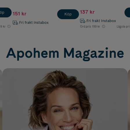
137 kr
öp
151 kr
Köp
Fri frakt Instabox
Fri frakt Instabox
39 kr
Ord.pris
199 kr
Lägsta pri
Apohem Magazine