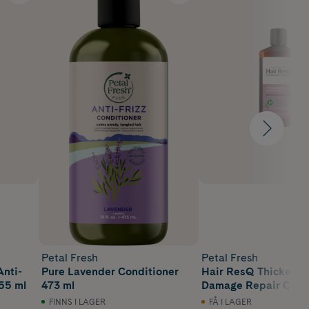
Petal Fresh
Petal Fresh
Anti-
Pure Lavender Conditioner
Hair ResQ Thickenin
55 ml
473 ml
Damage Repair Cond
355 ml
FINNS I LAGER
FÅ I LAGER