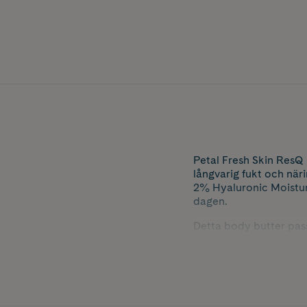
Petal Fresh Skin ResQ
långvarig fukt och nä
2% Hyaluronic Moistur
dagen.
Detta body butter pass
och extra vård. Med si
kännas kladdig.
Innehåller 473 ml