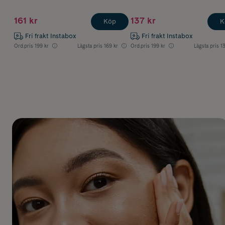
161 kr
137 kr
Köp
K
Fri frakt Instabox
Fri frakt Instabox
Ord.pris
199 kr
Lägsta pris
169 kr
Ord.pris
199 kr
Lägsta pris
1