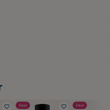
r
Deal
Deal