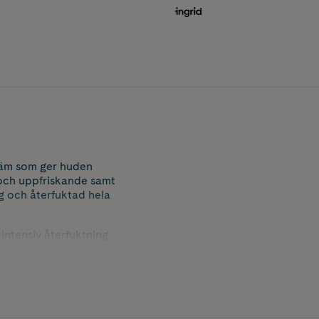
kräm som ger huden
 och uppfriskande samt
g och återfuktad hela
intensiv återfuktning
lkeslen utan att