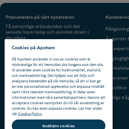
Prenumerera på vårt nyhetsbrev
Kundservi
Få personliga erbjudanden och det
Rådgivning
senaste inom hälsa och skönhet direkt i
din inbox.
Ångerrätt 
Cookies på Apohem
Vår experti
Fyll i mailadress
Skicka
Tillgänglig
På Apohem använder vi oss av cookies som är
nödvändiga för att hemsidan ska fungera som den ska.
Återkallels
Vi använder även cookies för funktionalitet, statistik
och marknadsföring. Det hjälper oss att följa och
Leveranser
analysera beteenden på vår hemsida, så att vi kan ge
en mer personaliserad upplevelse och anpassa innehåll
Köpvillkor
samt rikta relevant marknadsföring. Vi delar även
Vanliga frå
informationen med våra samarbetspartners. Genom att
acceptera cookies samtycker du till vår användning av
cookies. Du kan även anpassa cookies. Läs mer under
vår
Cookie Policy
Godkänn cookies