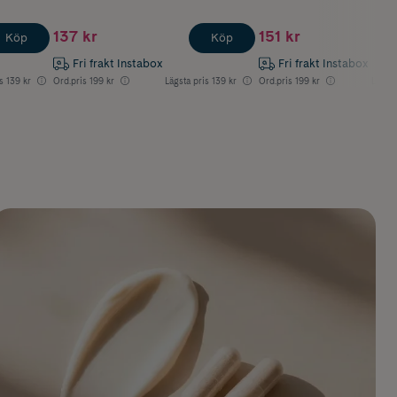
137 kr
151 kr
Köp
Köp
Fri frakt Instabox
Fri frakt Instabox
s
139 kr
Ord.pris
199 kr
Lägsta pris
139 kr
Ord.pris
199 kr
Lägsta