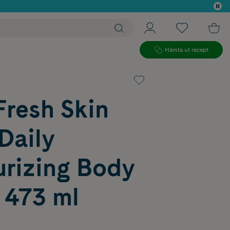
 köp*
Hämta ut recept
Fresh Skin
Daily
urizing Body
 473 ml