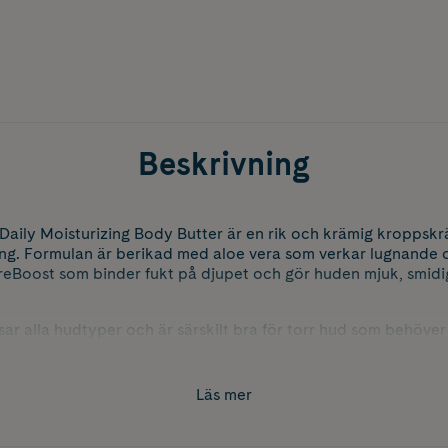
Beskrivning
 Daily Moisturizing Body Butter är en rik och krämig kropps
ring. Formulan är berikad med aloe vera som verkar lugnande
eBoost som binder fukt på djupet och gör huden mjuk, smidi
ar alla hudtyper och är särskilt bra för torr hud som behöver 
n krämiga konsistens smälter den in i huden och lämnar den si
Läs mer