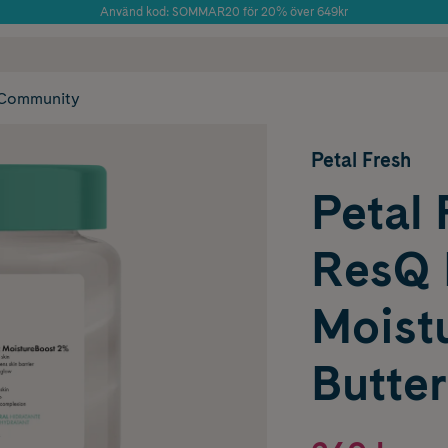
Använd kod: SOMMAR20 för 20% över 649kr
Årets Butik 2025 inom Skönhet
 frakt
✓ Rådgivning från farmaceuter & hudterapeuter
✓ Poäng på alla
Community
Petal Fresh
Petal 
ResQ 
Moist
Butter