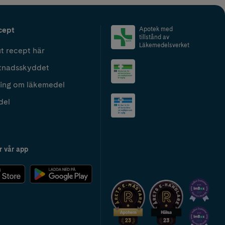
cept
Apotek med
tillstånd av
Läkemedelsverket
t recept här
tnadsskyddet
ing om läkemedel
del
r vår app
2024