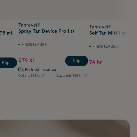
Tanrevel®
Tanrevel®
Spray Tan Device Pro 1 st
175 ml
Self Tan Mitt 1 st
FINNS I LAGER
FINNS I LAGER
674 kr
Köp
74 kr
Köp
Fri frakt Instabox
Ord.pris
898 kr
Lägsta pris
889 kr