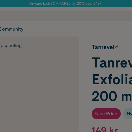
Använd kod: SOMMAR20 för 20% över 649kr
Årets Butik 2025 inom Skönhet
 frakt
✓ Rådgivning från farmaceuter & hudterapeuter
✓ Poäng på alla
Community
pspeeling
Tanrevel®
Tanre
Exfoli
200 m
Nice Price
Ny
149 kr