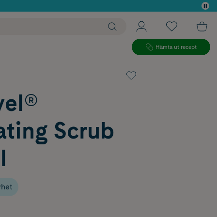
 köp*
Hämta ut recept
vel®
ating Scrub
l
het