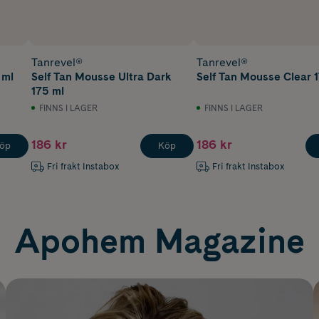
Tanrevel®
Tanrevel®
 ml
Self Tan Mousse Ultra Dark
Self Tan Mousse Clear 
175 ml
FINNS I LAGER
FINNS I LAGER
186 kr
186 kr
öp
Köp
Fri frakt Instabox
Fri frakt Instabox
Apohem Magazine