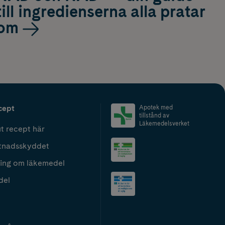
till ingredienserna alla pratar
om
cept
Apotek med
tillstånd av
Läkemedelsverket
t recept här
tnadsskyddet
ing om läkemedel
del