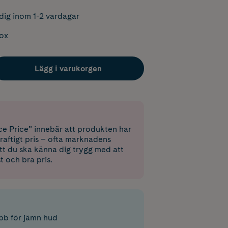
dig inom 1-2 vardagar
box
Lägg i varukorgen
e Price” innebär att produkten har
raftigt pris – ofta marknadens
 att du ska känna dig trygg med att
st och bra pris.
bb för jämn hud