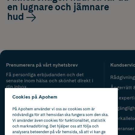
en lugnare och jämnare
hud
Prenumerera på vårt nyhetsbrev
Kundservi
Få personliga erbjudanden och det
Rådgivning
senaste inom hälsa och skönhet direkt i
din inbox.
Ångerrätt 
Cookies på Apohem
Vår experti
Fyll i mailadress
Skicka
Tillgänglig
På Apohem använder vi oss av cookies som är
nödvändiga för att hemsidan ska fungera som den ska.
Återkallels
Vi använder även cookies för funktionalitet, statistik
och marknadsföring. Det hjälper oss att följa och
Leveranser
analysera beteenden på vår hemsida, så att vi kan ge