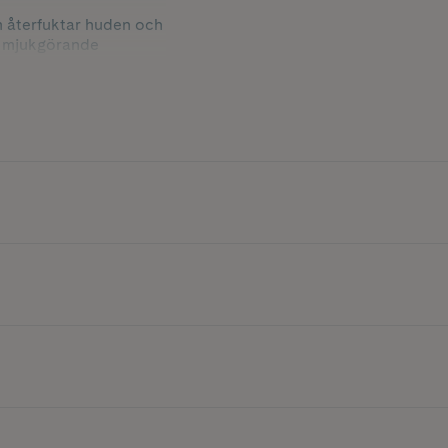
m återfuktar huden och
ch mjukgörande
mnar huden ren, len