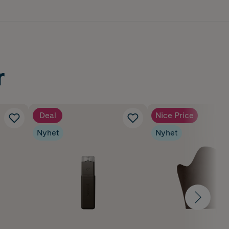
r
Deal
Nice Price
Nyhet
Nyhet