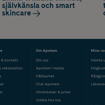
självkänsla och smart
skincare
ce
Om Apohem
Mina re
 & kontakt
Om oss
Hämta u
& reklamation
Apohem i media
Högkos
s
Hållbarhet
Rådgivn
het
Club Apohem
Läkeme
er
Utmärkelser & priser
Jobba hos oss