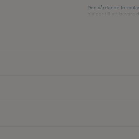
Den vårdande formulan
hjälper till att bevar
egenskaper som gör at
och redo för efterfölja
Innehåller 200 ml