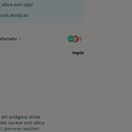
silica och oljor
och sköljs av
l att avlägsna döda
skt socker och silica
t jämnare resultat.