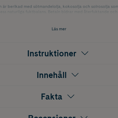
 är berikad med sötmandelolja, kokosolja och solrosolja so
a dess naturliga fuktbalans. Betain bidrar med återfuktande o
t huden känns behaglig efter användning. Kroppsskrubben lä
nde hudvård eller brun utan sol.
Läs mer
Instruktioner
Innehåll
Fakta