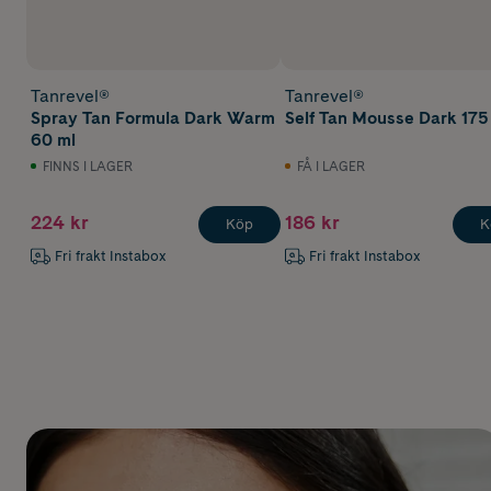
Tanrevel®
Tanrevel®
Spray Tan Formula Dark Warm
Self Tan Mousse Dark 175
60 ml
FINNS I LAGER
FÅ I LAGER
224 kr
186 kr
Köp
K
Fri frakt Instabox
Fri frakt Instabox