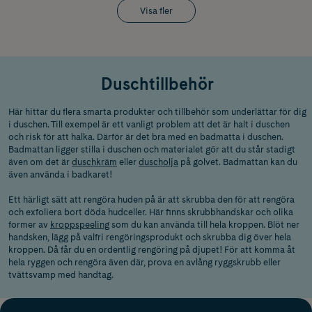
Visa fler
Duschtillbehör
Här hittar du flera smarta produkter och tillbehör som underlättar för dig
i duschen. Till exempel är ett vanligt problem att det är halt i duschen
och risk för att halka. Därför är det bra med en badmatta i duschen.
Badmattan ligger stilla i duschen och materialet gör att du står stadigt
även om det är
duschkräm
eller
duscholja
på golvet. Badmattan kan du
även använda i badkaret!
Ett härligt sätt att rengöra huden på är att skrubba den för att rengöra
och exfoliera bort döda hudceller. Här finns skrubbhandskar och olika
former av
kroppspeeling
som du kan använda till hela kroppen. Blöt ner
handsken, lägg på valfri rengöringsprodukt och skrubba dig över hela
kroppen. Då får du en ordentlig rengöring på djupet! För att komma åt
hela ryggen och rengöra även där, prova en avlång ryggskrubb eller
tvättsvamp med handtag.