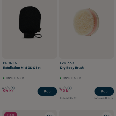
BRONZA
EcoTools
Exfoliation Mitt XS-S 1 st
Dry Body Brush
FINNS I LAGER
FINNS I LAGER
4.6/5
(5)
3.9/5
(7)
64 kr
75 kr
Köp
Köp
Ord.pris
92 kr
Lägsta pris
78 kr
Deal