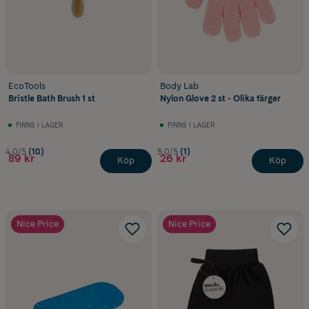
EcoTools
Body Lab
Bristle Bath Brush 1 st
Nylon Glove 2 st - Olika färger
FINNS I LAGER
FINNS I LAGER
4.0/5
(10)
5.0/5
(1)
89 kr
26 kr
Köp
Köp
Nice Price
Nice Price