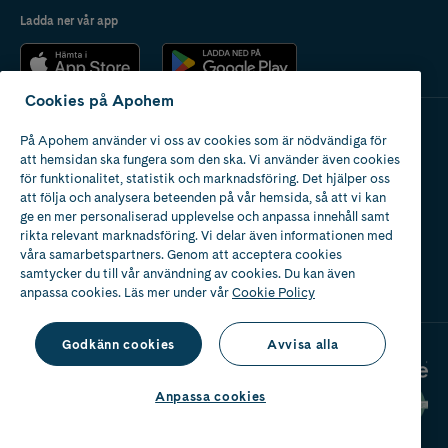
Ladda ner vår app
Cookies på Apohem
På Apohem använder vi oss av cookies som är nödvändiga för
Apotek med tillstånd
att hemsidan ska fungera som den ska. Vi använder även cookies
av Läkemedelsverket
för funktionalitet, statistik och marknadsföring. Det hjälper oss
att följa och analysera beteenden på vår hemsida, så att vi kan
ge en mer personaliserad upplevelse och anpassa innehåll samt
rikta relevant marknadsföring. Vi delar även informationen med
våra samarbetspartners. Genom att acceptera cookies
samtycker du till vår användning av cookies. Du kan även
2024
anpassa cookies. Läs mer under vår
Cookie Policy
Godkänn cookies
Avvisa alla
Anpassa cookies