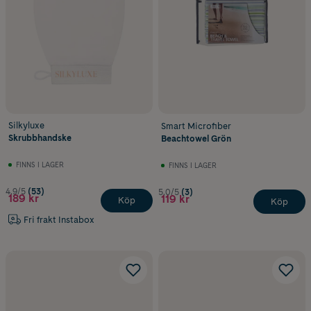
Silkyluxe
Smart Microfiber
Skrubbhandske
Beachtowel Grön
FINNS I LAGER
FINNS I LAGER
4.9/5
(53)
5.0/5
(3)
189 kr
119 kr
Köp
Köp
Fri frakt Instabox