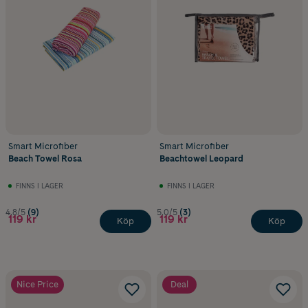
Smart Microfiber
Smart Microfiber
Beach Towel Rosa
Beachtowel Leopard
FINNS I LAGER
FINNS I LAGER
4.8/5
(9)
5.0/5
(3)
119 kr
119 kr
Köp
Köp
Nice Price
Deal