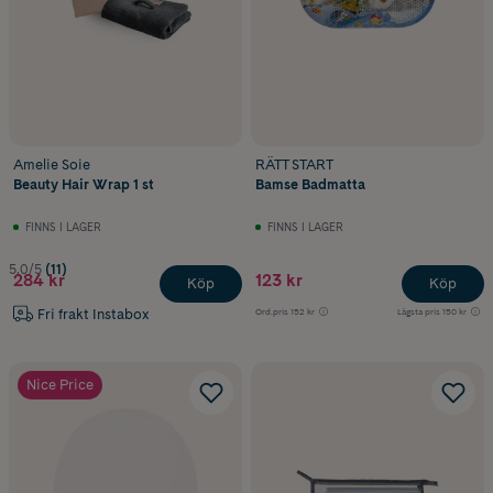
Amelie Soie
RÄTT START
Beauty Hair Wrap 1 st
Bamse Badmatta
FINNS I LAGER
FINNS I LAGER
5.0/5
(11)
284 kr
123 kr
Köp
Köp
Fri frakt Instabox
Ord.pris
152 kr
Lägsta pris
150 kr
Nice Price