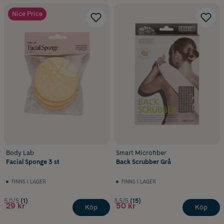
Nice Price
Body Lab
Smart Microfiber
Facial Sponge 3 st
Back Scrubber Grå
FINNS I LAGER
FINNS I LAGER
5.0/5
(1)
3.5/5
(15)
29 kr
50 kr
Köp
Köp