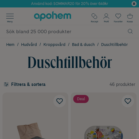
Använd kod: SOMMAR20 för 20% över 649kr
Årets Butik 2025 inom Skönhet
✓ Fri frakt
Meny
Recept
Profil
Favoriter
Kassa
✓ Rådgivning från farmaceuter & hudterapeuter
✓ Poäng på alla köp*
Hem
Hudvård
Kroppsvård
Bad & dusch
Duschtillbehör
Duschtillbehör
46 produkter
Filtrera & sortera
Deal