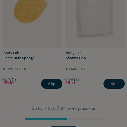
Body Lab
Body Lab
Foam Bath Sponge
Shower Cap
FINNS I LAGER
FINNS I LAGER
5.0/5
(1)
5.0/5
(2)
20 kr
16 kr
Köp
Köp
Du har tittat på 24 av 46 produkter