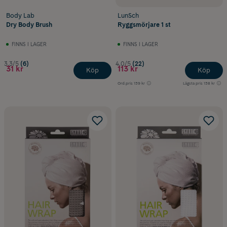
Body Lab
LunSch
Dry Body Brush
Ryggsmörjare 1 st
FINNS I LAGER
FINNS I LAGER
3.3/5
(6)
4.0/5
(22)
31 kr
113 kr
Köp
Köp
Ord.pris
139 kr
Lägsta pris
138 kr