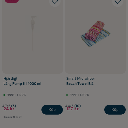
Hjärtligt
Smart Microfiber
Lång Pump till 1000 ml
Beach Towel Blå
FINNS I LAGER
FINNS I LAGER
4.7/5
(3)
4.4/5
(10)
24 kr
127 kr
Köp
Köp
Ord.pris
30 kr