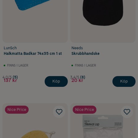
LunSch
Needs
Halkmatta Badkar 74x35 cm 1 st
Skrubbhandske
FINNS I LAGER
FINNS I LAGER
4.0/5
(5)
3.4/5
(8)
137 kr
20 kr
Köp
Köp
Nice Price
Nice Price