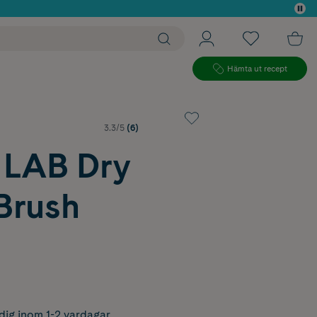
 köp*
Hämta ut recept
3.3/5
(6)
LAB Dry
Brush
dig inom 1-2 vardagar