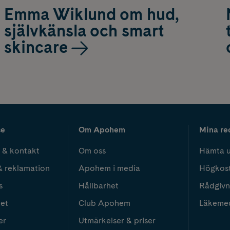
Emma Wiklund om hud,
självkänsla och smart
skincare
ce
Om Apohem
Mina re
 & kontakt
Om oss
Hämta u
& reklamation
Apohem i media
Högkos
s
Hållbarhet
Rådgivn
het
Club Apohem
Läkeme
er
Utmärkelser & priser