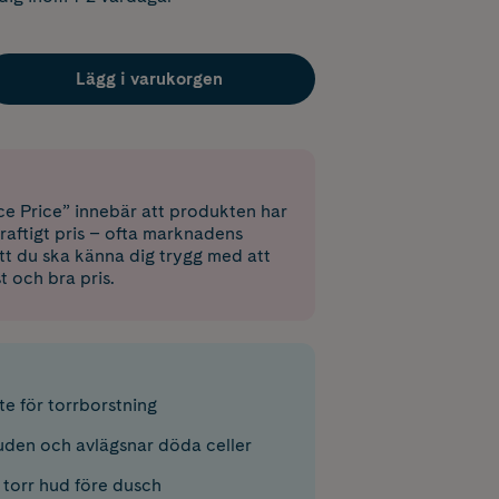
Lägg i varukorgen
e Price” innebär att produkten har
raftigt pris – ofta marknadens
 att du ska känna dig trygg med att
st och bra pris.
e för torrborstning
huden och avlägsnar döda celler
torr hud före dusch