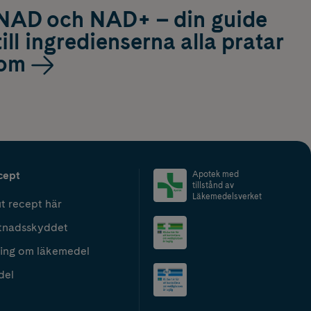
NAD och NAD+ – din guide
till ingredienserna alla pratar
om
cept
Apotek med
tillstånd av
Läkemedelsverket
t recept här
tnadsskyddet
ing om läkemedel
del