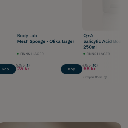
Body Lab
Q+A
Mesh Sponge - Olika färger
Salicylic Acid Body
250ml
FINNS I LAGER
FINNS I LAGER
5.0/5
(1)
4.8/5
(16)
23 kr
68 kr
Köp
Köp
Ord.pris
85 kr
Lägst