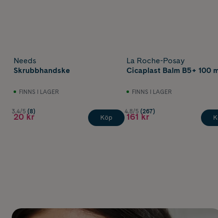
Needs
La Roche-Posay
Skrubbhandske
Cicaplast Balm B5+ 100 m
FINNS I LAGER
FINNS I LAGER
3.4/5
(8)
4.8/5
(267)
20 kr
161 kr
Köp
K