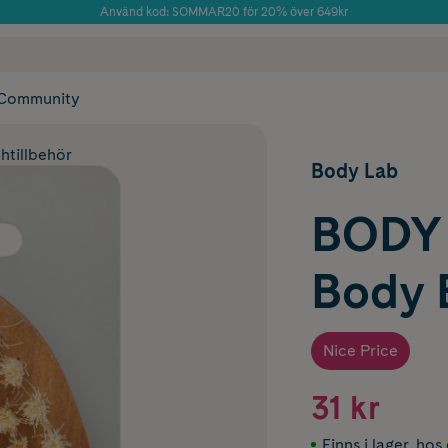
Använd kod: SOMMAR20 för 20% över 649kr
Årets Butik 2025 inom Skönhet
 frakt
✓ Rådgivning från farmaceuter & hudterapeuter
✓ Poäng på alla
Community
htillbehör
Body Lab
BODY 
Body 
Nice Price
31 kr
Finns i lager
,
hos 