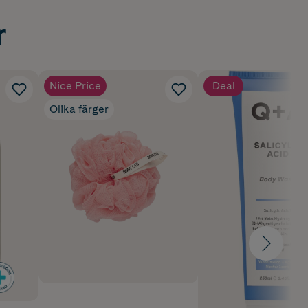
r
Nice Price
Deal
Olika färger