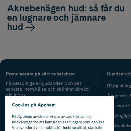
Aknebenägen hud: så får du
en lugnare och jämnare
hud
Prenumerera på vårt nyhetsbrev
Kundservi
Få personliga erbjudanden och det
Rådgivning
senaste inom hälsa och skönhet direkt i
din inbox.
Ångerrätt 
Cookies på Apohem
Vår experti
Fyll i mailadress
Skicka
Tillgänglig
På Apohem använder vi oss av cookies som är
nödvändiga för att hemsidan ska fungera som den ska.
Återkallels
Vi använder även cookies för funktionalitet, statistik