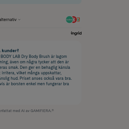
a kunder?
t BODY LAB Dry Body Brush är lagom
tning, även om några tycker att den är
 deras smak. Den ger en behaglig känsla
irritera, vilket många uppskattar,
änslig hud. Priset anses också vara bra.
is är borsten enkel men fungerar bra
fattat med AI av GAMIFIERA.®