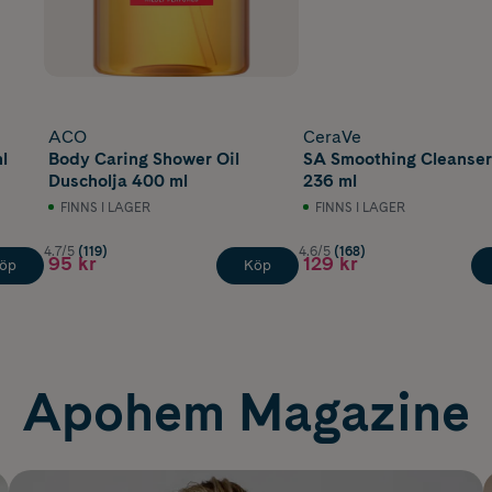
ACO
CeraVe
l
Body Caring Shower Oil
SA Smoothing Cleanser
Duscholja 400 ml
236 ml
FINNS I LAGER
FINNS I LAGER
4.7/5
(119)
4.6/5
(168)
95 kr
129 kr
öp
Köp
Apohem Magazine