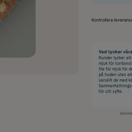
Vad tycker vår
Kunder tycker at
mjuk för torrbors
lite för mjuk för
på huden utan att 
särskilt de med k
Sammanfattningsv
för sitt syfte.
Samman