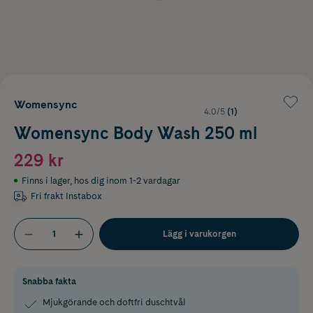
Womensync
4.0/5
(1)
Womensync Body Wash 250 ml
229 kr
Finns i lager
,
hos dig inom 1-2 vardagar
Fri frakt Instabox
Lägg i varukorgen
Snabba fakta
Mjukgörande och doftfri duschtvål