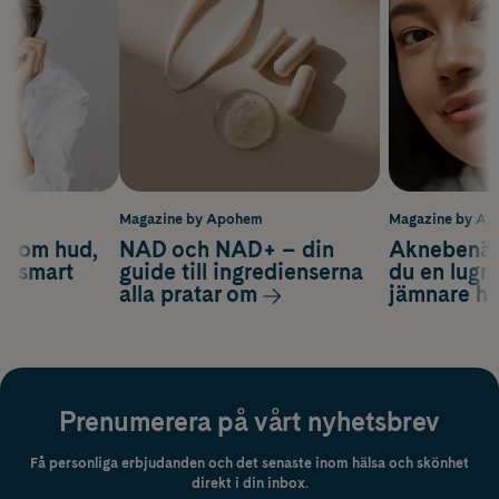
m
Magazine by Apohem
Magazine by A
d om hud,
NAD och NAD+ – din
Aknebenäge
ch smart
guide till ingredienserna
du en lugn
alla pratar om
jämnare h
Prenumerera på vårt nyhetsbrev
Få personliga erbjudanden och det senaste inom hälsa och skönhet
direkt i din inbox.