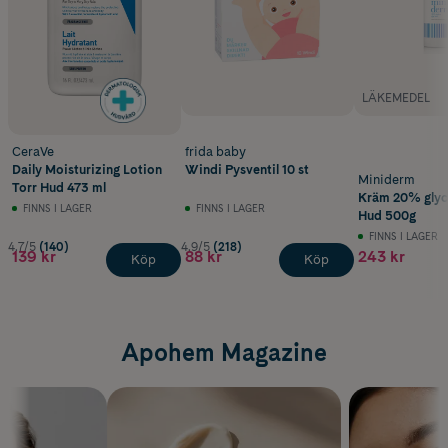
LÄKEMEDEL
CeraVe
frida baby
Daily Moisturizing Lotion
Windi Pysventil 10 st
Miniderm
Torr Hud 473 ml
Kräm 20% glyce
FINNS I LAGER
FINNS I LAGER
Hud 500g
FINNS I LAGER
4.7/5
(140)
4.9/5
(218)
139 kr
88 kr
243 kr
Köp
Köp
Apohem Magazine