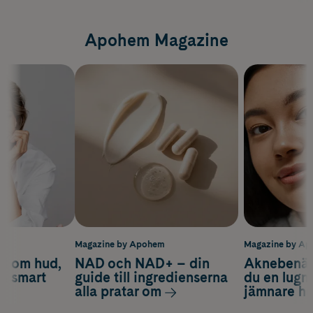
Apohem Magazine
m
Magazine by Apohem
Magazine by A
d om hud,
NAD och NAD+ – din
Aknebenäge
ch smart
guide till ingredienserna
du en lugn
alla pratar om
jämnare h