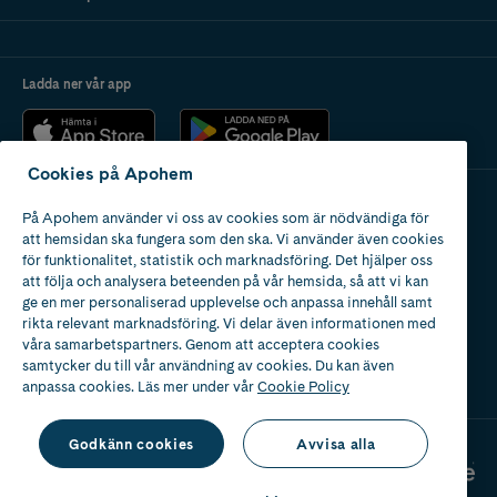
Ladda ner vår app
Cookies på Apohem
På Apohem använder vi oss av cookies som är nödvändiga för
Apotek med tillstånd
att hemsidan ska fungera som den ska. Vi använder även cookies
av Läkemedelsverket
för funktionalitet, statistik och marknadsföring. Det hjälper oss
att följa och analysera beteenden på vår hemsida, så att vi kan
ge en mer personaliserad upplevelse och anpassa innehåll samt
rikta relevant marknadsföring. Vi delar även informationen med
våra samarbetspartners. Genom att acceptera cookies
samtycker du till vår användning av cookies. Du kan även
2024
anpassa cookies. Läs mer under vår
Cookie Policy
Godkänn cookies
Avvisa alla