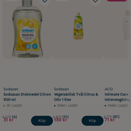
Sodasan
Sodasan
ACO
Sodsasan Diskmedel Citron
Vegetabilisk Tvål Citrus &
Intimate Care C
500 ml
Oliv 1 liter
Intimrengöring
FÅ I LAGER
FINNS I LAGER
FINNS I LAGER
4.0/5
(4)
4.6/5
(21)
4.7/5
(67)
31 kr
139 kr
71 kr
Köp
Köp