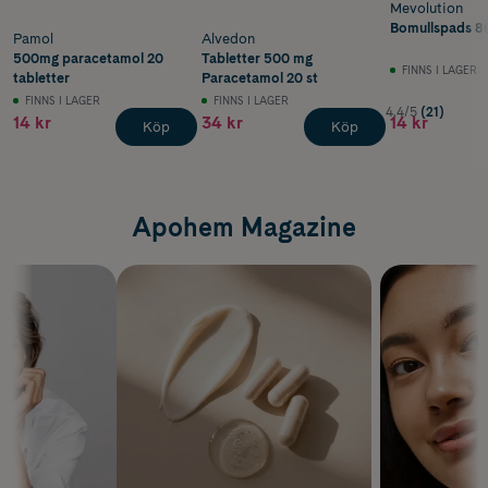
Mevolution
Bomullspads 80
Pamol
Alvedon
500mg paracetamol 20
Tabletter 500 mg
FINNS I LAGER
tabletter
Paracetamol 20 st
FINNS I LAGER
FINNS I LAGER
4.4/5
(21)
14 kr
34 kr
14 kr
Köp
Köp
Apohem Magazine