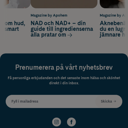
m
Magazine by Apohem
Magazine by A
d om hud,
NAD och NAD+ – din
Aknebenäge
ch smart
guide till ingredienserna
du en lugn
alla pratar om
jämnare h
Prenumerera på vårt nyhetsbrev
Få personliga erbjudanden och det senaste inom hälsa och skönhet
direkt i din inbox.
Fyll i mailadress
Skicka