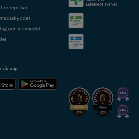
Läkemedelsverket
t recept här
tnadsskyddet
ing om läkemedel
del
r vår app
2024