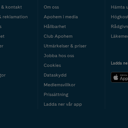
 & kontakt
Om oss
Hämta u
& reklamation
Apohem i media
Högkos
s
Hållbarhet
Rådgivn
het
Club Apohem
Läkeme
er
Utmärkelser & priser
Jobba hos oss
Ladda ne
Cookies
gor
Dataskydd
Medlemsvillkor
Prissättning
Ladda ner vår app