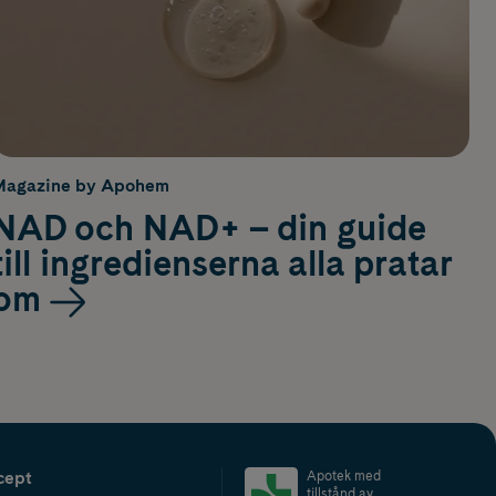
Magazine by Apohem
NAD och NAD+ – din guide
till ingredienserna alla pratar
om
cept
Apotek med
tillstånd av