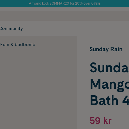
Använd kod: SOMMAR20 för 20% över 649kr
Årets Butik 2025 inom Skönhet
 frakt
✓ Rådgivning från farmaceuter & hudterapeuter
✓ Poäng på alla
Community
skum & badbomb
Sunday Rain
Sunda
Mango
Bath 
59 kr