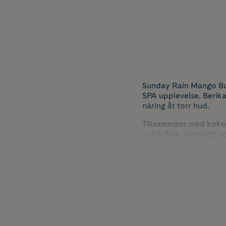
Sunday Rain Mango Bub
SPA upplevelse. Berika
näring åt torr hud.
Tillsammans med kokosnö
och klåda, samtidigt 
avslappnande stund me