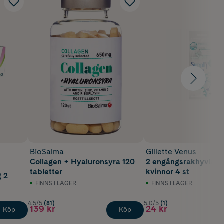
BioSalma
Gillette Venus
Collagen + Hyaluronsyra 120
2 engångsrakhyvlar f
tabletter
kvinnor 4 st
 2
FINNS I LAGER
FINNS I LAGER
4.5/5
(81)
5.0/5
(1)
139 kr
24 kr
Köp
Köp