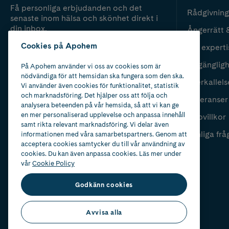
Få personliga erbjudanden och det
Rådgivning
senaste inom hälsa och skönhet direkt i
din inbox.
Ångerrätt 
Cookies på Apohem
Vår experti
Fyll i mailadress
Skicka
Tillgänglig
På Apohem använder vi oss av cookies som är
nödvändiga för att hemsidan ska fungera som den ska.
Återkallels
Vi använder även cookies för funktionalitet, statistik
och marknadsföring. Det hjälper oss att följa och
Leveranser
analysera beteenden på vår hemsida, så att vi kan ge
en mer personaliserad upplevelse och anpassa innehåll
Köpvillkor
samt rikta relevant marknadsföring. Vi delar även
Vanliga frå
informationen med våra samarbetspartners. Genom att
acceptera cookies samtycker du till vår användning av
cookies. Du kan även anpassa cookies. Läs mer under
vår
Cookie Policy
Godkänn cookies
Avvisa alla