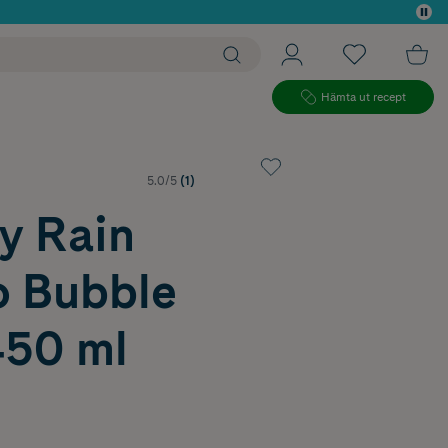
 köp*
Hämta ut recept
5.0/5
(1)
y Rain
 Bubble
450 ml