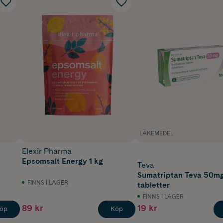
LÄKEMEDEL
Elexir Pharma
Epsomsalt Energy 1 kg
Teva
Sumatriptan Teva 50mg
FINNS I LAGER
tabletter
FINNS I LAGER
89 kr
19 kr
öp
Köp