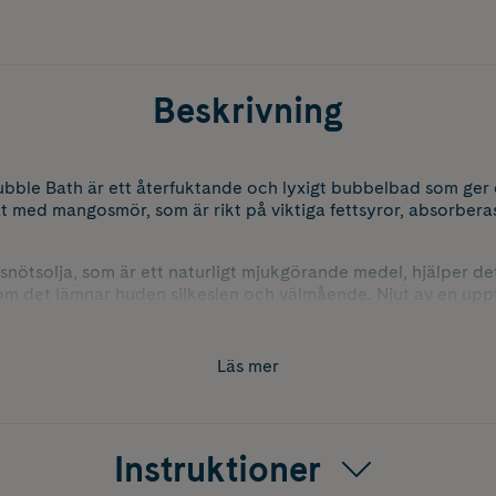
Beskrivning
ble Bath är ett återfuktande och lyxigt bubbelbad som ger 
t med mangosmör, som är rikt på viktiga fettsyror, absorberas
tsolja, som är ett naturligt mjukgörande medel, hjälper det ti
som det lämnar huden silkeslen och välmående. Njut av en upp
d ett doftande, bubbligt bad.
Läs mer
Instruktioner