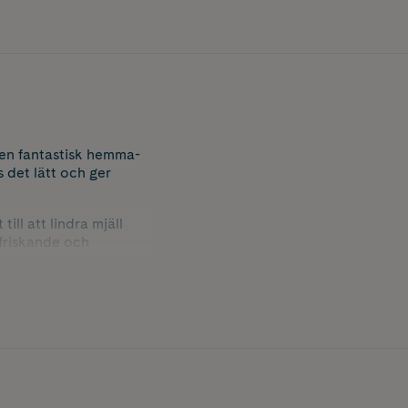
en fantastisk hemma-
 det lätt och ger
ll att lindra mjäll
friskande och