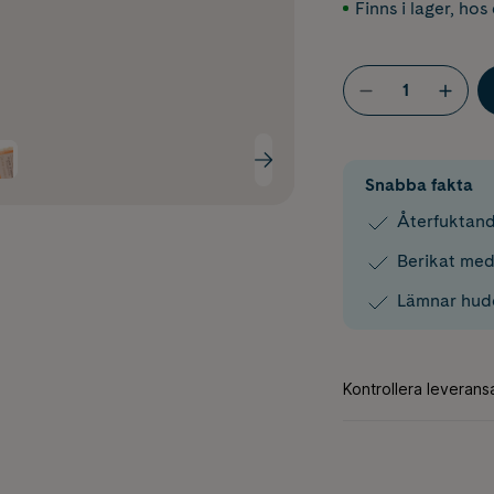
Finns i lager
,
hos 
Snabba fakta
Återfuktand
Berikat me
Lämnar hude