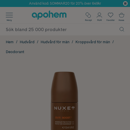
Använd kod: SOMMAR20 för 20% över 649kr
Årets Butik 2025 inom Skönhet
✓ Fri frakt
Meny
Recept
Profil
Favoriter
Kassa
✓ Rådgivning från farmaceuter & hudterapeuter
✓ Poäng på alla köp*
Hem
Hudvård
Hudvård för män
Kroppsvård för män
Deodorant