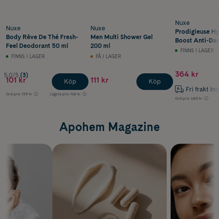
Nuxe
Nuxe
Nuxe
Prodigieuse Hy
Body Rêve De Thé Fresh-
Men Multi Shower Gel
Boost Anti-Dar
Feel Deodorant 50 ml
200 ml
Serum 30 ml
FINNS I LAGER
FINNS I LAGER
FÅ I LAGER
364 kr
5.0/5
(3)
101 kr
111 kr
Köp
Köp
Fri frakt In
Ord.pris
135 kr
Lägsta pris
108 kr
Ord.pris
485 kr
Apohem Magazine