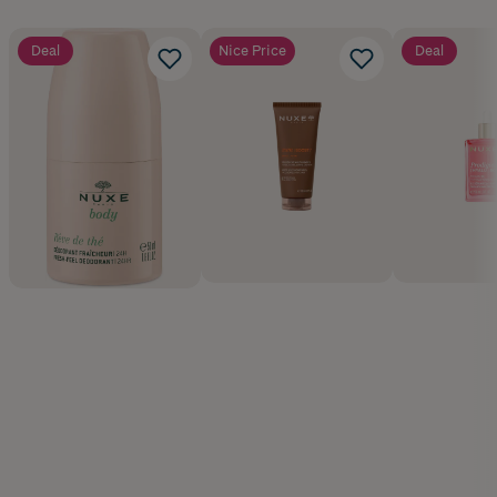
Deal
Nice Price
Deal