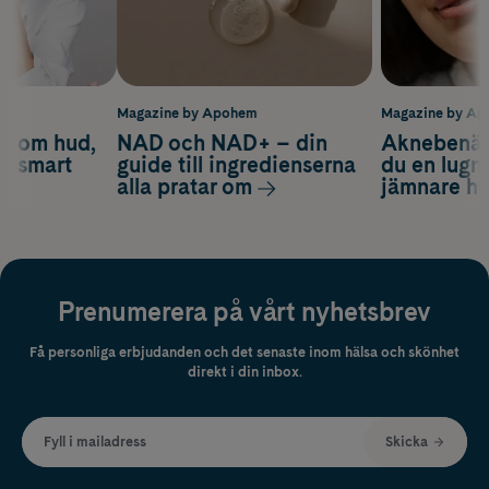
m
Magazine by Apohem
Magazine by A
d om hud,
NAD och NAD+ – din
Aknebenäge
ch smart
guide till ingredienserna
du en lugn
alla pratar om
jämnare h
Prenumerera på vårt nyhetsbrev
Få personliga erbjudanden och det senaste inom hälsa och skönhet
direkt i din inbox.
Fyll i mailadress
Skicka