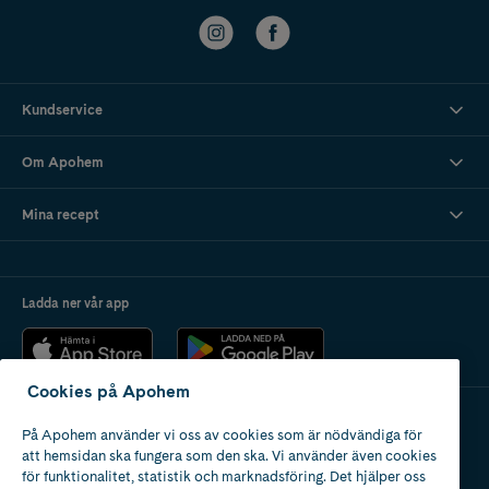
Kundservice
Om Apohem
Mina recept
Ladda ner vår app
Cookies på Apohem
På Apohem använder vi oss av cookies som är nödvändiga för
Apotek med tillstånd
att hemsidan ska fungera som den ska. Vi använder även cookies
av Läkemedelsverket
för funktionalitet, statistik och marknadsföring. Det hjälper oss