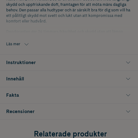
skydd och uppfriskande doft, framtagen för att möta mäns dagliga
behov. Den passar alla hudtyper och är särskilt bra för dig som vill ha
ett pålitligt skydd mot svett och lukt utan att kompromissa med
komfort eller hudvård.
Deodoranten ger 24 timmars fräschhet och skydd utan att lämna
fläckar eller märken på kläder. Den avancerade formulan neutraliserar
lukt och håller huden torr och behaglig, samtidigt som den är
Läs mer
skonsam och återfuktande. Torkar snabbt och ger en mjuk känsla utan
klibbighet.
Instruktioner
Nuxe Men 24Hr Protect Deo har en maskulin doft med träiga och
kryddiga inslag, vilket ger en energigivande känsla som håller hela
dagen. Perfekt för dig som söker en deodorant som kombinerar
Innehåll
effektivitet, fräschhet och hudvänliga ingredienser.
Innehåller 50 ml
Fakta
Recensioner
Relaterade produkter