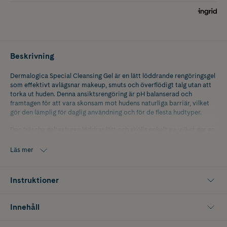
Beskrivning
Dermalogica Special Cleansing Gel är en lätt löddrande rengöringsgel
som effektivt avlägsnar makeup, smuts och överflödigt talg utan att
torka ut huden. Denna ansiktsrengöring är pH balanserad och
framtagen för att vara skonsam mot hudens naturliga barriär, vilket
gör den lämplig för daglig användning och för de flesta hudtyper.
Den fräscha geltexturen löddrar lätt och sköljs enkelt av, vilket ger en
ren och uppfriskad hudkänsla utan stramhet. Rengöringsgelen är dryg
och en liten mängd räcker långt. Den kan användas som ensam
Läs mer
rengöring eller som steg två i en dubbelrengöring efter en pre cleanse
olja för att säkerställa att alla rester av makeup och orenheter
avlägsnas.
Instruktioner
Dermalogica Special Cleansing Gel passar dig som söker en mild
ansiktsrengöring, löddrande rengöringsgel, pH balanserad cleanser
Innehåll
eller effektiv makeupborttagning som inte stör hudens fuktbalans.
Massera in på fuktad hud morgon och kväll och skölj noggrant med