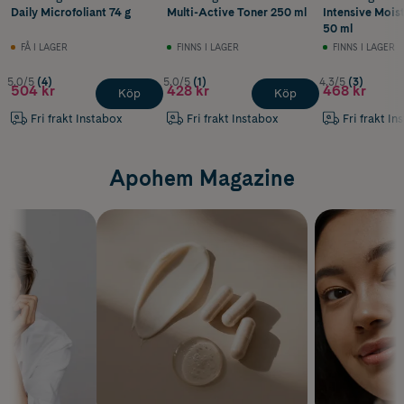
Daily Microfoliant 74 g
Multi-Active Toner 250 ml
Intensive Mois
50 ml
FÅ I LAGER
FINNS I LAGER
FINNS I LAGER
5.0/5
(4)
5.0/5
(1)
4.3/5
(3)
504 kr
428 kr
468 kr
Köp
Köp
Fri frakt Instabox
Fri frakt Instabox
Fri frakt In
Apohem Magazine