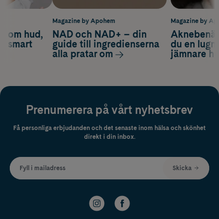
m
Magazine by Apohem
Magazine by A
d om hud,
NAD och NAD+ – din
Aknebenäge
ch smart
guide till ingredienserna
du en lugn
alla pratar om
jämnare h
Prenumerera på vårt nyhetsbrev
Få personliga erbjudanden och det senaste inom hälsa och skönhet
direkt i din inbox.
Fyll i mailadress
Skicka