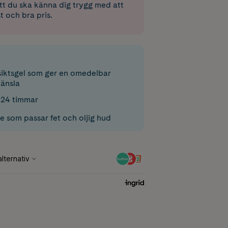
 att du ska känna dig trygg med att
st och bra pris.
nsiktsgel som ger en omedelbar
änsla
i 24 timmar
 som passar fet och oljig hud