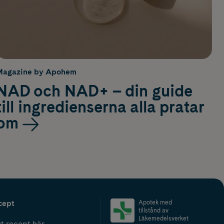
Magazine by Apohem
NAD och NAD+ – din guide
till ingredienserna alla pratar
om
cept
Apotek med
tillstånd av
Läkemedelsverket
t recept här