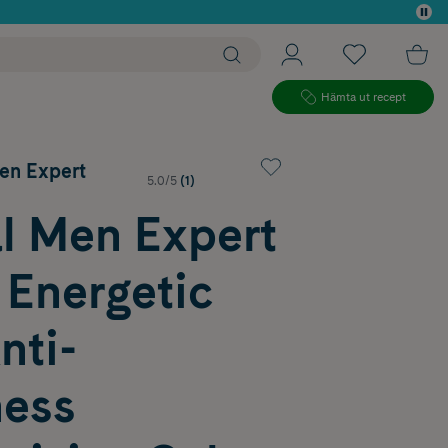
 köp*
Hämta ut recept
Men Expert
5.0/5
(1)
al Men Expert
 Energetic
nti-
ness