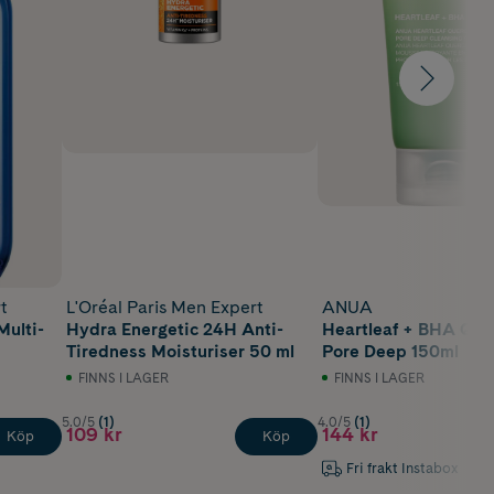
t
L'Oréal Paris Men Expert
ANUA
Multi-
Hydra Energetic 24H Anti-
Heartleaf + BHA Que
Tiredness Moisturiser 50 ml
Pore Deep 150ml
FINNS I LAGER
FINNS I LAGER
5.0/5
(1)
4.0/5
(1)
109 kr
144 kr
Köp
Köp
Fri frakt Instabox