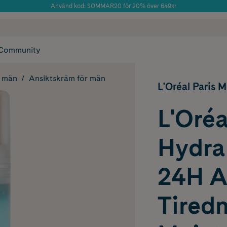
Använd kod: SOMMAR20 för 20% över 649kr
 frakt
✓ Rådgivning från farmaceuter & hudterapeuter
Årets Butik 2025 inom Skönhet
✓ Poäng på alla
Community
r män
Ansiktskräm för män
L'Oréal Paris 
L'Oré
Hydra
24H A
Tired