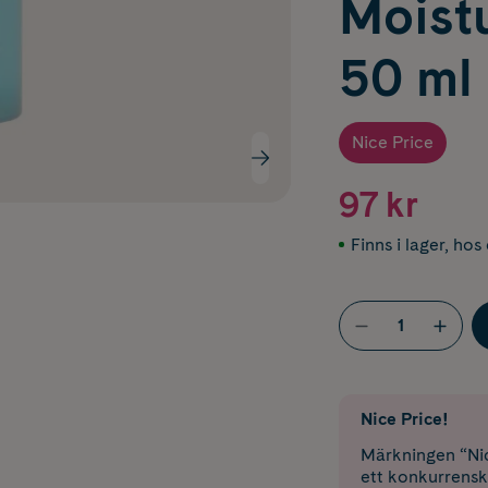
Moistu
50 ml
Nice Price
97 kr
Finns i lager
,
hos 
Nice Price!
Märkningen “Nic
ett konkurrensk