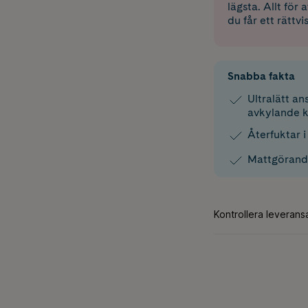
lägsta. Allt för
du får ett rättvi
Snabba fakta
Ultralätt a
avkylande k
Återfuktar 
Mattgörande