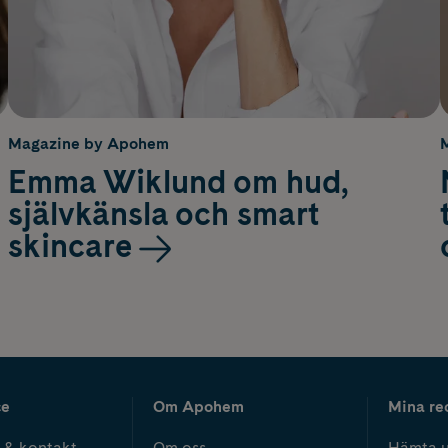
Magazine by Apohem
Emma Wiklund om hud,
självkänsla och smart
skincare
ce
Om Apohem
Mina re
 & kontakt
Om oss
Hämta u