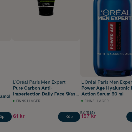
L'Oréal Paris Men Expert
L'Oréal Paris Men Exper
Pure Carbon Anti-
Power Age Hyaluronic 
Imperfection Daily Face Wash
Action Serum 30 ml
tamol
100 ml
FINNS I LAGER
FINNS I LAGER
5.0/5
(2)
61 kr
157 kr
öp
Köp