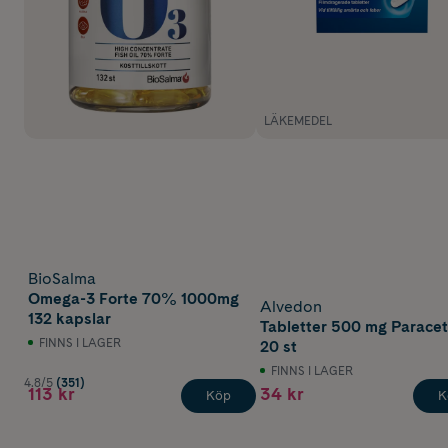
LÄKEMEDEL
BioSalma
Omega-3 Forte 70% 1000mg
Alvedon
132 kapslar
Tabletter 500 mg Parace
FINNS I LAGER
20 st
FINNS I LAGER
4.8/5
(351)
113 kr
34 kr
Köp
K