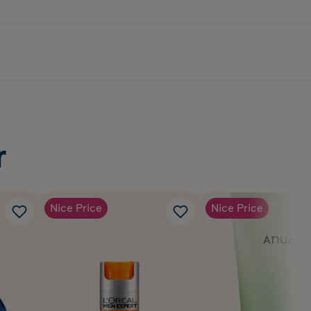
r
Nice Price
Nice Price