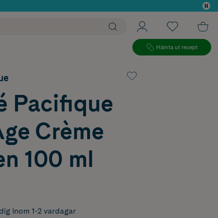
 köp*
Hämta ut recept
ue
é Pacifique
Age Crème
en 100 ml
dig inom 1-2 vardagar