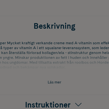
Beskrivning
typer Mycket kraftigt verkande creme med A-vitamin som effe
två typer av vitamin A i ett squalane-leveranssystem, som lede
 kan återställa förlorad kollagen/ela - stinstruktur genom hel
m yngre. Minskar produktionen av fett i huden och innehåller p
 hos ungdomar. Med tillsatta extrakt från rooibos och Hord
/rodnad och bekämpar nya solskador.
Läs mer
Instruktioner