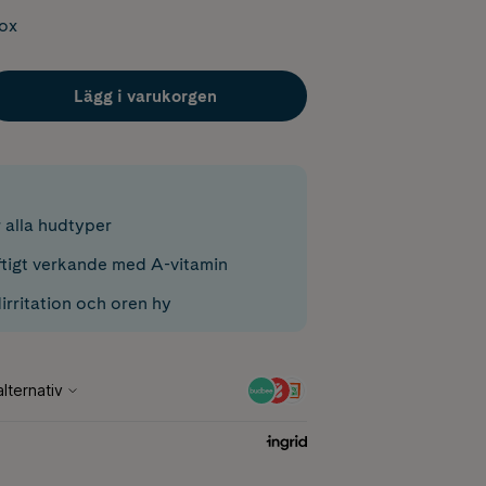
box
Lägg i varukorgen
 alla hudtyper
tigt verkande med A-vitamin
irritation och oren hy