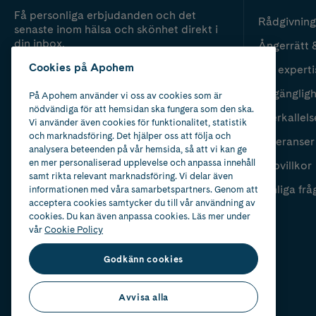
Få personliga erbjudanden och det
Rådgivning
senaste inom hälsa och skönhet direkt i
din inbox.
Ångerrätt 
Cookies på Apohem
Vår experti
Fyll i mailadress
Skicka
Tillgänglig
På Apohem använder vi oss av cookies som är
nödvändiga för att hemsidan ska fungera som den ska.
Återkallels
Vi använder även cookies för funktionalitet, statistik
och marknadsföring. Det hjälper oss att följa och
Leveranser
analysera beteenden på vår hemsida, så att vi kan ge
en mer personaliserad upplevelse och anpassa innehåll
Köpvillkor
samt rikta relevant marknadsföring. Vi delar även
Vanliga frå
informationen med våra samarbetspartners. Genom att
acceptera cookies samtycker du till vår användning av
cookies. Du kan även anpassa cookies. Läs mer under
vår
Cookie Policy
Godkänn cookies
Avvisa alla