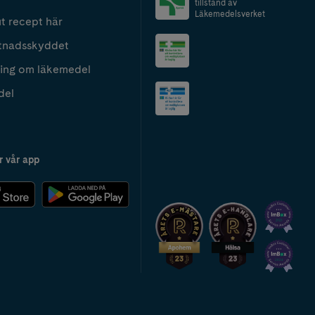
tillstånd av
Läkemedelsverket
t recept här
tnadsskyddet
ing om läkemedel
del
r vår app
2024