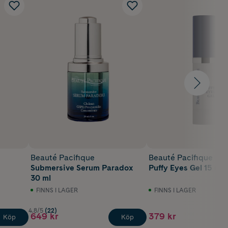
Beauté Pacifique
Beauté Pacifique
Submersive Serum Paradox
Puffy Eyes Gel 15 ml
30 ml
FINNS I LAGER
FINNS I LAGER
4.8/5
(22)
649 kr
379 kr
Köp
Köp