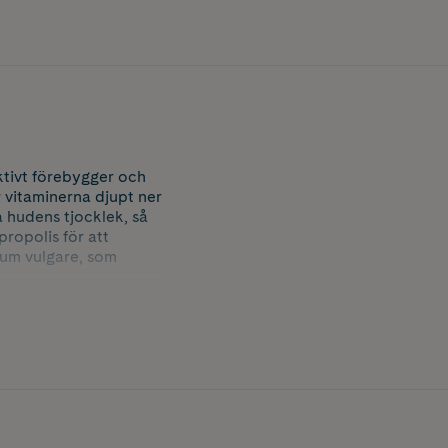
ktivt förebygger och
r vitaminerna djupt ner
a hudens tjocklek, så
ropolis för att
eum vulgare, som