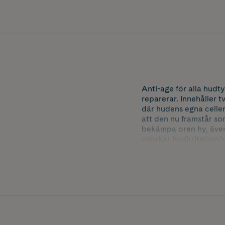
Anti-age för alla hud
reparerar. Innehåller 
där hudens egna celler
att den nu framstår so
bekämpa oren hy, även
minskar hudirritation