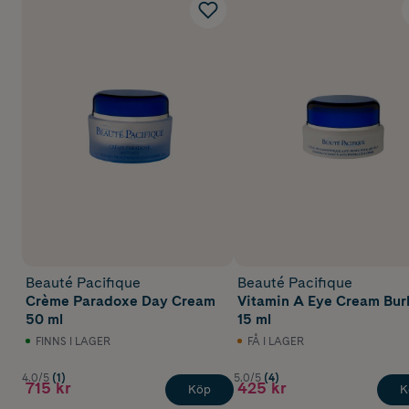
Beauté Pacifique
Beauté Pacifique
Crème Paradoxe Day Cream
Vitamin A Eye Cream Bur
50 ml
15 ml
FINNS I LAGER
FÅ I LAGER
4.0/5
(1)
5.0/5
(4)
715 kr
425 kr
Köp
K