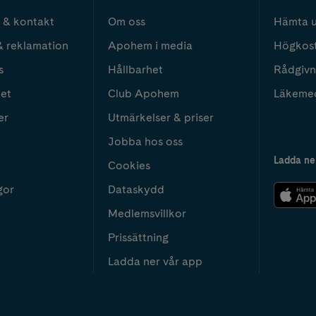
 & kontakt
Om oss
Hämta u
& reklamation
Apohem i media
Högkos
s
Hållbarhet
Rådgivn
het
Club Apohem
Läkeme
er
Utmärkelser & priser
Jobba hos oss
Ladda ne
Cookies
gor
Dataskydd
Medlemsvillkor
Prissättning
Ladda ner vår app