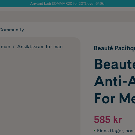
Använd kod: SOMMAR20 för 20% över 649kr
Årets Butik 2025 inom Skönhet
 frakt
✓ Rådgivning från farmaceuter & hudterapeuter
✓ Poäng på alla
Community
r män
Ansiktskräm för män
Beauté Pacifiq
Beaut
Anti-
For M
585 kr
Finns i lager
,
hos 