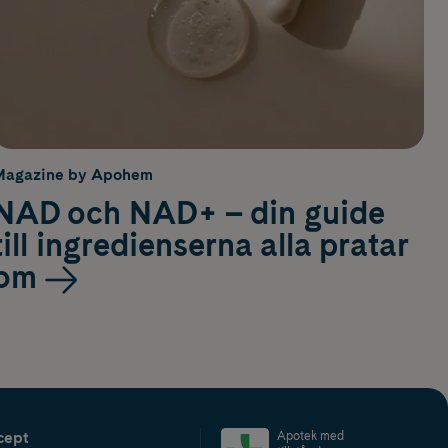
Magazine by Apohem
NAD och NAD+ – din guide
till ingredienserna alla pratar
om
cept
Apotek med