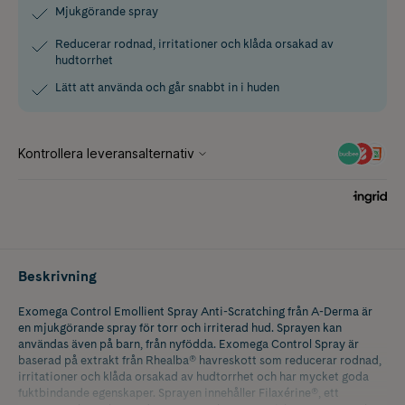
Mjukgörande spray
Reducerar rodnad, irritationer och klåda orsakad av
hudtorrhet
Lätt att använda och går snabbt in i huden
Beskrivning
Exomega Control Emollient Spray Anti-Scratching från A-Derma är
en mjukgörande spray för torr och irriterad hud. Sprayen kan
användas även på barn, från nyfödda. Exomega Control Spray är
baserad på extrakt från Rhealba® havreskott som reducerar rodnad,
irritationer och klåda orsakad av hudtorrhet och har mycket goda
fuktbindande egenskaper. Sprayen innehåller Filaxérine®, ett