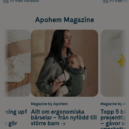
Fri frakt Instabox
Fri frakt In
Apohem Magazine
m
Magazine by Apohem
Magazine by A
coming up?
Allt om ergonomiska
Topp 5 bäs
a
bärselar – från nyfödd till
presenttips
som gör
större barn
– gåvor so