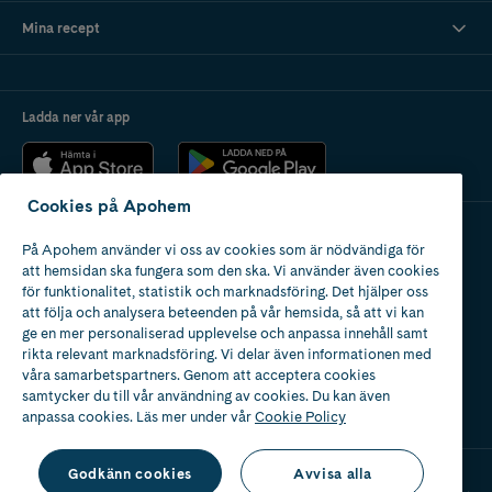
Mina recept
Ladda ner vår app
Cookies på Apohem
På Apohem använder vi oss av cookies som är nödvändiga för
Apotek med tillstånd
att hemsidan ska fungera som den ska. Vi använder även cookies
av Läkemedelsverket
för funktionalitet, statistik och marknadsföring. Det hjälper oss
att följa och analysera beteenden på vår hemsida, så att vi kan
ge en mer personaliserad upplevelse och anpassa innehåll samt
rikta relevant marknadsföring. Vi delar även informationen med
våra samarbetspartners. Genom att acceptera cookies
samtycker du till vår användning av cookies. Du kan även
2024
anpassa cookies. Läs mer under vår
Cookie Policy
Godkänn cookies
Avvisa alla