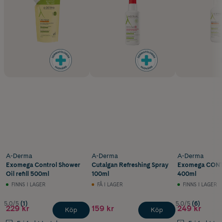
A-Derma
A-Derma
A-Derma
Exomega Control Shower
Cutalgan Refreshing Spray
Exomega CON
Oil refill 500ml
100ml
400ml
FINNS I LAGER
FÅ I LAGER
FINNS I LAGER
5.0/5
(1)
5.0/5
(6)
229 kr
159 kr
249 kr
Köp
Köp