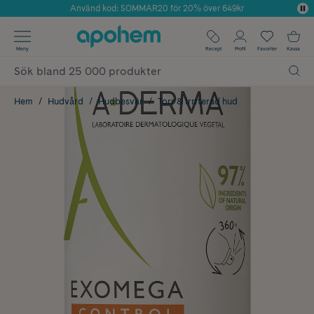
Använd kod: SOMMAR20 för 20% över 649kr
Årets Butik 2025 inom Skönhet
✓ Fri frakt
Meny
Recept
Profil
Favoriter
Kassa
✓ Rådgivning från farmaceuter & hudterapeuter
✓ Poäng på alla köp*
Hem
Hudvård
Hudbesvär
Torr & irriterad hud