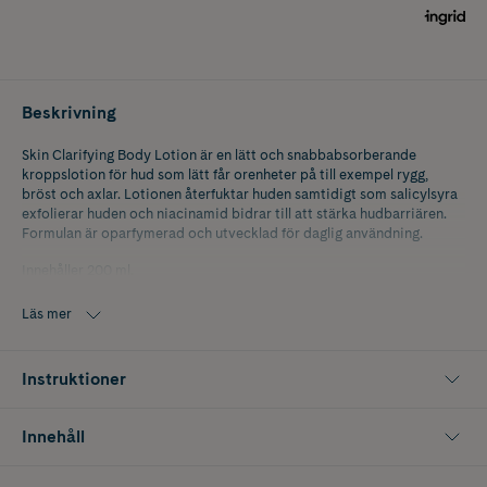
Beskrivning
Skin Clarifying Body Lotion är en lätt och snabbabsorberande
kroppslotion för hud som lätt får orenheter på till exempel rygg,
bröst och axlar. Lotionen återfuktar huden samtidigt som salicylsyra
exfolierar huden och niacinamid bidrar till att stärka hudbarriären.
Formulan är oparfymerad och utvecklad för daglig användning.
Innehåller 200 ml.
Vanliga frågor om Skin Clarifying Body Lotion:
Läs mer
För vilken hudtyp är Skin Clarifying Body Lotion framtagen?
Instruktioner
Den är framtagen för hud på kroppen som lätt får orenheter, särskilt
på rygg, bröst och axlar.
Innehåll
Kan hudlotionen användas dagligen?
Ja, lotionen är anpassad för daglig användning, 1–2 gånger per dag.