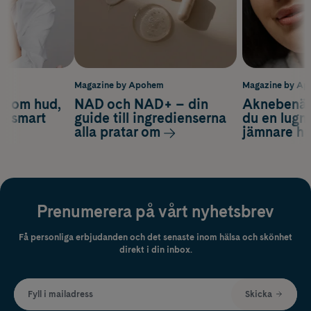
m
Magazine by Apohem
Magazine by A
d om hud,
NAD och NAD+ – din
Aknebenäge
ch smart
guide till ingredienserna
du en lugn
alla pratar om
jämnare h
Prenumerera på vårt nyhetsbrev
Få personliga erbjudanden och det senaste inom hälsa och skönhet
direkt i din inbox.
Fyll i mailadress
Skicka