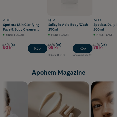
ACO
Q+A
ACO
Spotless Skin Clarifying
Salicylic Acid Body Wash
Spotless Daily
Face & Body Cleanser
250ml
200 ml
200 ml
FINNS I LAGER
FINNS I LAGER
FINNS I LAGER
4.3/5
(6)
4.8/5
(16)
4.7/5
(23)
92 kr
68 kr
78 kr
Köp
Köp
Ord.pris
85 kr
Lägsta pris
84 kr
Apohem Magazine