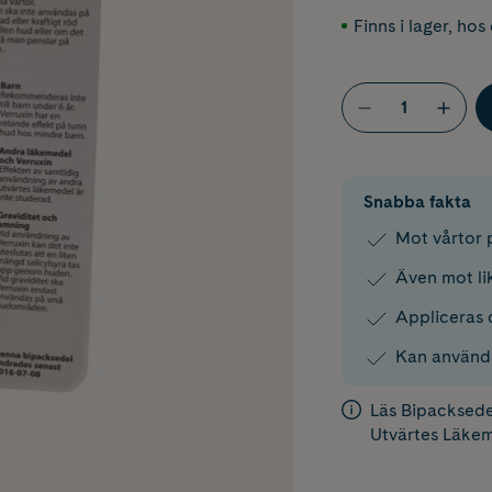
Finns i lager
,
hos 
Snabba fakta
Mot vårtor 
Även mot li
Appliceras 
Kan använda
Läs
Bipacksede
Utvärtes Läkem