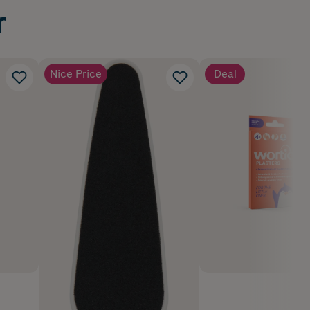
r
Nice Price
Deal