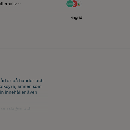
vårtor på händer och
mjölksyra, ämnen som
n innehåller även
ng om dagen och
å upp till 3 månader.