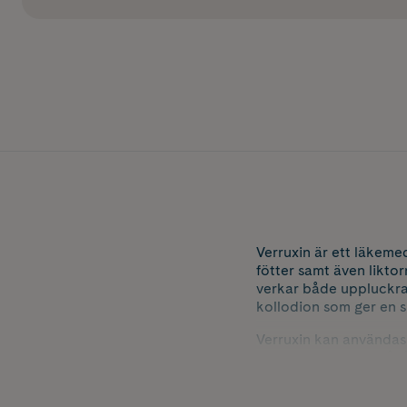
Verruxin är ett läkem
fötter samt även likto
verkar både uppluckra
kollodion som ger en 
Verruxin kan användas
behandlingen ska pågå t
Det är viktigt att veta