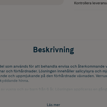
Beskrivning
edel som används för att behandla envisa och återkommande 
rnar och förhårdnader. Lösningen innehåller salicylsyra och 
nde och uppmjukande på den förhårdnade vävnaden. Verruxi
skyddande hinna.
 av vuxna och av barn från 6 år. Lösningen appliceras en gå
ill dess liktornen eller förhårdnaden försvunnit helt.
 att den kan ta tid att behandla vårtor. Appliceringen kan påg
Läs mer