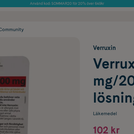
Använd kod: SOMMAR20 för 20% över 649kr
Årets Butik 2025 inom Skönhet
 frakt
✓ Rådgivning från farmaceuter & hudterapeuter
✓ Poäng på alla
Community
Verruxin
Verru
mg/20
lösnin
Läkemedel
102 kr