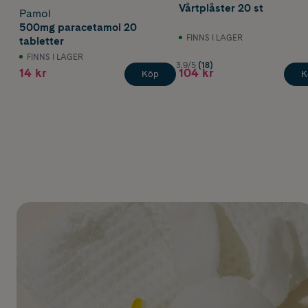
Vårtplåster 20 st
Pamol
500mg paracetamol 20
FINNS I LAGER
tabletter
FINNS I LAGER
3.9/5
(18)
14 kr
104 kr
Köp
K