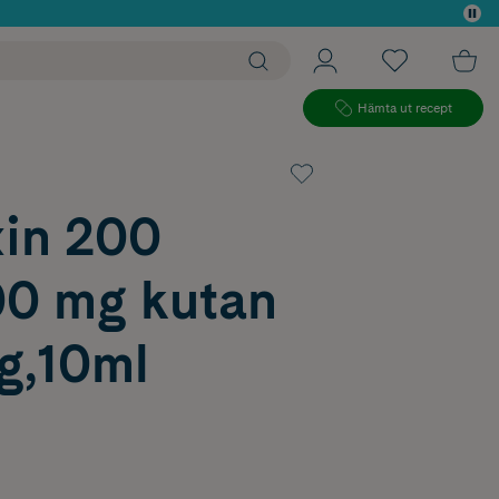
 köp*
Hämta ut recept
xin 200
0 mg kutan
g,10ml