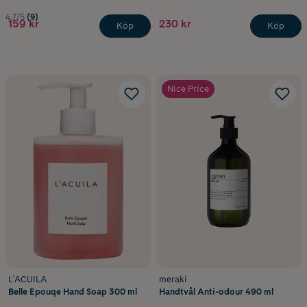
4.7/5
(9)
159 kr
230 kr
Köp
Köp
Nice Price
L'ACUILA
meraki
Belle Epouqe Hand Soap 300 ml
Handtvål Anti-odour 490 ml