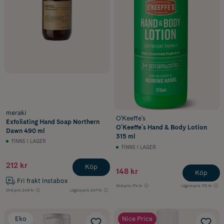
meraki
O'Keeffe's
Exfoliating Hand Soap Northern
O´Keeffe´s Hand & Body Lotion
Dawn 490 ml
315 ml
FINNS I LAGER
FINNS I LAGER
212 kr
Köp
148 kr
Köp
Fri frakt Instabox
Ord.pris
174 kr
Lägsta pris
172 kr
Ord.pris
249 kr
Lägsta pris
247 kr
Eko
Nice Price