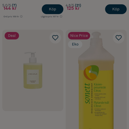
5.0/5
(7)
4.8/5
(21)
144 kr
125 kr
Köp
Köp
Ord.pris
169 kr
Lägsta pris
167 kr
Deal
Nice Price
Eko