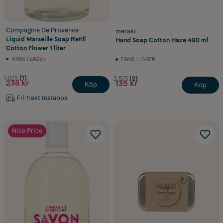
Compagnie De Provence
meraki
Liquid Marseille Soap Refill
Hand Soap Cotton Haze 490 ml
Cotton Flower 1 liter
FINNS I LAGER
FINNS I LAGER
1.0/5
(1)
2.5/5
(2)
238 kr
135 kr
Köp
Köp
Fri frakt Instabox
Nice Price