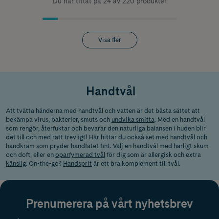
Du har tittat på 24 av 220 produkter
Visa fler
Handtvål
Att tvätta händerna med handtvål och vatten är det bästa sättet att
bekämpa virus, bakterier, smuts
och
undvika smitta
. Med en handtvål
som rengör, återfuktar och bevarar den naturliga balansen i huden blir
det till och med rätt trevligt! Här hittar du också set med handtvål och
handkräm som pryder handfatet fint. Välj en handtvål med härligt skum
och doft, eller en
oparfymerad tvål
för dig som är allergisk och extra
känslig
. On-the-go?
Handsprit
är ett bra komplement till tvål.
Prenumerera på vårt nyhetsbrev