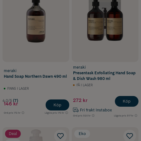
meraki
meraki
Presentask Exfoliating Hand Soap
Hand Soap Northern Dawn 490 ml
& Dish Wash 980 ml
FÅ I LAGER
FINNS I LAGER
272 kr
4.0/5
(7)
Köp
146 kr
Köp
Fri frakt Instabox
Ord.pris
172 kr
Lägsta pris
170 kr
Ord.pris
320 kr
Lägsta pris
317 kr
Deal
Eko