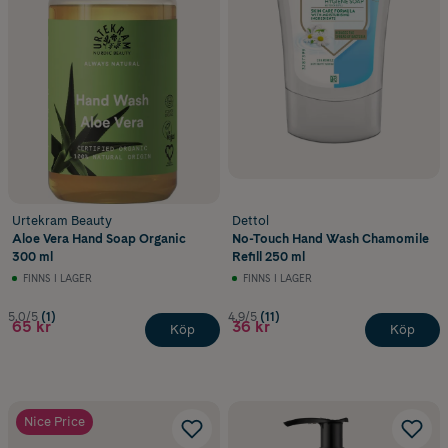
Urtekram Beauty
Dettol
Aloe Vera Hand Soap Organic
No-Touch Hand Wash Chamomile
300 ml
Refill 250 ml
FINNS I LAGER
FINNS I LAGER
5.0/5
(1)
4.9/5
(11)
65 kr
36 kr
Köp
Köp
Nice Price