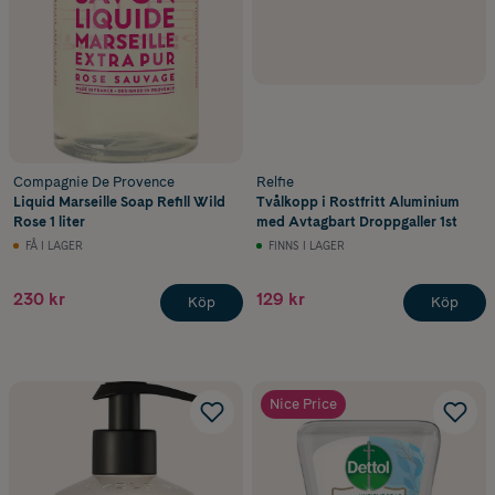
Compagnie De Provence
Relfie
Liquid Marseille Soap Refill Wild
Tvålkopp i Rostfritt Aluminium
Rose 1 liter
med Avtagbart Droppgaller 1st
FÅ I LAGER
FINNS I LAGER
230 kr
129 kr
Köp
Köp
Nice Price