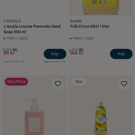
L'ACUILA
Sonett
L´Acuila Limone Piemonte Hand
Tvål Citron EKO 1 liter
Soap 300 ml
FINNS I LAGER
FINNS I LAGER
5.0/5
(6)
4.9/5
(8)
83 kr
144 kr
Köp
Köp
Ord.pris
109 kr
Lägsta pris
87 kr
Nice Price
Eko