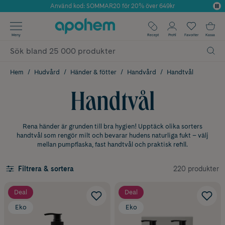
Använd kod: SOMMAR20 för 20% över 649kr
Årets Butik 2025 inom Skönhet
✓ Fri frakt
Meny
Recept
Profil
Favoriter
Kassa
✓ Rådgivning från farmaceuter & hudterapeuter
✓ Poäng på alla köp*
Hem
Hudvård
Händer & fötter
Handvård
Handtvål
Handtvål
Rena händer är grunden till bra hygien! Upptäck olika sorters
handtvål som rengör milt och bevarar hudens naturliga fukt – välj
mellan pumpflaska, fast handtvål och praktisk refill.
220 produkter
Filtrera & sortera
Deal
Deal
Eko
Eko