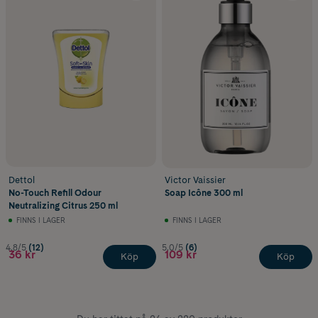
Dettol
Victor Vaissier
No-Touch Refill Odour
Soap Icône 300 ml
Neutralizing Citrus 250 ml
FINNS I LAGER
FINNS I LAGER
4.8/5
(12)
5.0/5
(6)
36 kr
109 kr
Köp
Köp