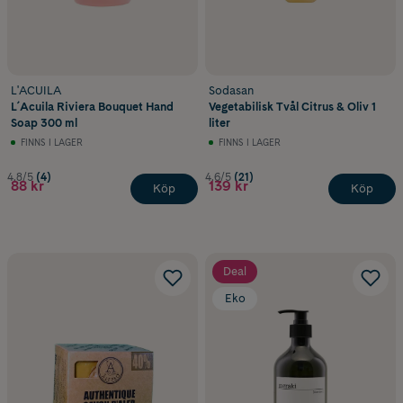
L'ACUILA
Sodasan
L´Acuila Riviera Bouquet Hand
Vegetabilisk Tvål Citrus & Oliv 1
Soap 300 ml
liter
FINNS I LAGER
FINNS I LAGER
4.8/5
(4)
4.6/5
(21)
88 kr
139 kr
Köp
Köp
Deal
Eko