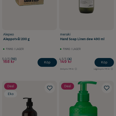
Alepeo
meraki
Aleppotvål 200 g
Hand Soap Linen dew 490 ml
FINNS I LAGER
FINNS I LAGER
5.0/5
(10)
4.5/5
(4)
168 kr
149 kr
Köp
Köp
Ord.pris
175 kr
Lägsta pris
173 kr
Deal
Deal
Eko