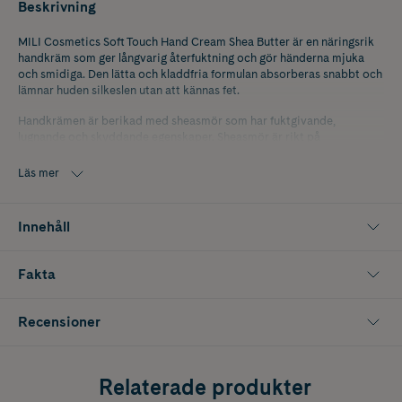
Beskrivning
MILI Cosmetics Soft Touch Hand Cream Shea Butter är en näringsrik
handkräm som ger långvarig återfuktning och gör händerna mjuka
och smidiga. Den lätta och kladdfria formulan absorberas snabbt och
lämnar huden silkeslen utan att kännas fet.
Handkrämen är berikad med sheasmör som har fuktgivande,
lugnande och skyddande egenskaper. Sheasmör är rikt på
antioxidanter och hjälper till att reparera, mjukgöra och bevara
hudens elasticitet samtidigt som den effektivt kapslar in fukt. Den är
Läs mer
idealisk för torra händer som behöver extra näring och vård.
MILI Cosmetics Soft Touch Hand Cream Shea Butter kan användas
Innehåll
dagligen och masseras in i händer och nagelband tills den
absorberats helt för att ge en långvarig mjukhet.
Fakta
Innehåller 30 ml.
Recensioner
Relaterade produkter