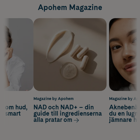
Apohem Magazine
m
Magazine by Apohem
Magazine by A
d om hud,
NAD och NAD+ – din
Aknebenäge
ch smart
guide till ingredienserna
du en lugn
alla pratar om
jämnare h