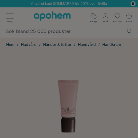
Använd kod: SOMMAR20 för 20% över 649kr
Årets Butik 2025 inom Skönhet
✓ Fri frakt
Meny
Recept
Profil
Favoriter
Kassa
✓ Rådgivning från farmaceuter & hudterapeuter
✓ Poäng på alla köp*
Hem
Hudvård
Händer & fötter
Handvård
Handkräm