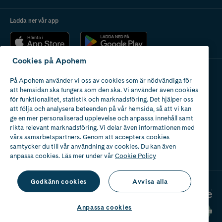
Ladda ner vår app
Cookies på Apohem
På Apohem använder vi oss av cookies som är nödvändiga för
Apotek med tillstånd
att hemsidan ska fungera som den ska. Vi använder även cookies
av Läkemedelsverket
för funktionalitet, statistik och marknadsföring. Det hjälper oss
att följa och analysera beteenden på vår hemsida, så att vi kan
ge en mer personaliserad upplevelse och anpassa innehåll samt
rikta relevant marknadsföring. Vi delar även informationen med
våra samarbetspartners. Genom att acceptera cookies
samtycker du till vår användning av cookies. Du kan även
2024
anpassa cookies. Läs mer under vår
Cookie Policy
Godkänn cookies
Avvisa alla
Anpassa cookies