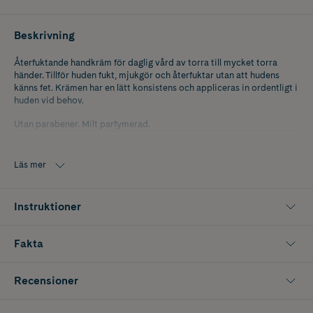
Beskrivning
Återfuktande handkräm för daglig vård av torra till mycket torra
händer. Tillför huden fukt, mjukgör och återfuktar utan att hudens
känns fet. Krämen har en lätt konsistens och appliceras in ordentligt i
huden vid behov.
Utan parabener. Milt parfymerad.
Läs mer
Instruktioner
Fakta
Recensioner