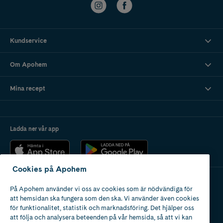
Kundservice
Om Apohem
Mina recept
Ladda ner vår app
Cookies på Apohem
På Apohem använder vi oss av cookies som är nödvändiga för
Apotek med tillstånd
att hemsidan ska fungera som den ska. Vi använder även cookies
av Läkemedelsverket
för funktionalitet, statistik och marknadsföring. Det hjälper oss
att följa och analysera beteenden på vår hemsida, så att vi kan