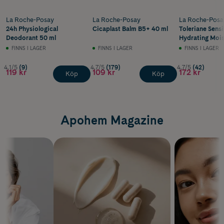
La Roche-Posay
La Roche-Posay
La Roche-Posa
24h Physiological
Cicaplast Balm B5+ 40 ml
Toleriane Sensi
Deodorant 50 ml
Hydrating Mois
40 ml
FINNS I LAGER
FINNS I LAGER
FINNS I LAGER
4.1/5
(9)
4.7/5
(179)
4.7/5
(42)
119 kr
109 kr
172 kr
Köp
Köp
Apohem Magazine