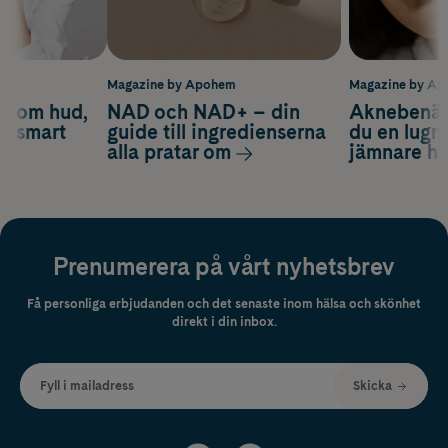
m
Magazine by Apohem
Magazine by A
d om hud,
NAD och NAD+ – din
Aknebenäge
ch smart
guide till ingredienserna
du en lugn
alla pratar om
jämnare h
Prenumerera på vårt nyhetsbrev
Få personliga erbjudanden och det senaste inom hälsa och skönhet
direkt i din inbox.
Fyll i mailadress
Skicka