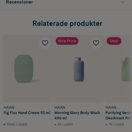
Recensioner
Relaterade produkter
Nice Price
Deal
HAAN
HAAN
HAAN
Fig Fizz Hand Cream 50 ml
Morning Glory Body Wash
Purifying Verb
450 ml
Deodorant Refil
FINNS I LAGER
FÅ I LAGER
FÅ I LAGER