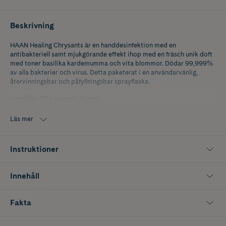
Beskrivning
HAAN Healing Chrysants är en handdesinfektion med en
antibakteriell samt mjukgörande effekt ihop med en fräsch unik doft
med toner basilika kardemumma och vita blommor. Dödar 99,999%
av alla bakterier och virus. Detta paketerat i en användarvänlig,
återvinningsbar och påfyllningsbar sprayflaska.
Innehåller 72,4 volym% Etanol.
Läs mer
Instruktioner
Innehåll
Fakta