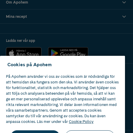
Om Apohem
Mina recept
Ladda ner vår app
Cookies på Apohem
På Apohem använder vi oss av cookies som är nödvändiga för
Apotek med tillstånd
att hemsidan ska fungera som den ska. Vi använder även cookies
av Läkemedelsverket
för funktionalitet, statistik och marknadsföring. Det hjälper oss
att följa och analysera beteenden på vår hemsida, så att vi kan
ge en mer personaliserad upplevelse och anpassa innehåll samt
rikta relevant marknadsföring. Vi delar även informationen med
våra samarbetspartners. Genom att acceptera cookies
samtycker du till vår användning av cookies. Du kan även
2024
anpassa cookies. Läs mer under vår
Cookie Policy