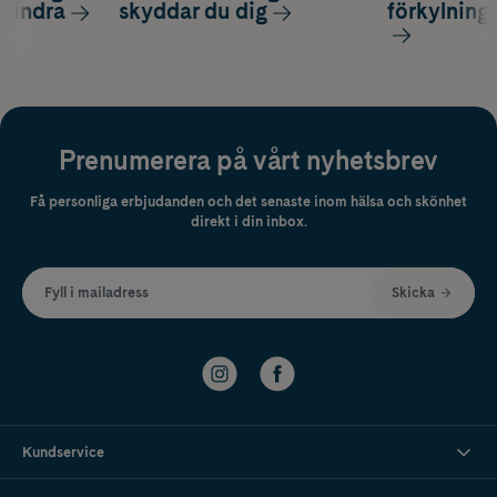
 lindra
skyddar du dig
förkylning
Prenumerera på vårt nyhetsbrev
Få personliga erbjudanden och det senaste inom hälsa och skönhet
direkt i din inbox.
Fyll i mailadress
Skicka
Kundservice