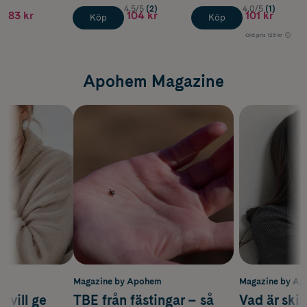
4.5/5
(2)
4.0/5
(1)
83 kr
104 kr
101 kr
Köp
Köp
Ord.pris
125 kr
Apohem Magazine
m
Magazine by Apohem
Magazine by A
 vill ge
TBE från fästingar – så
Vad är ski