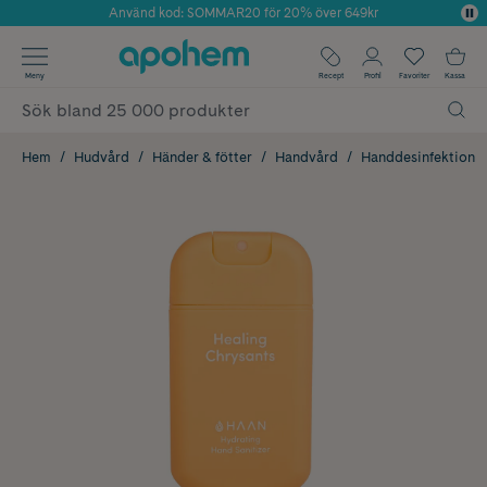
Använd kod: SOMMAR20 för 20% över 649kr
Årets Butik 2025 inom Skönhet
✓ Fri frakt
Meny
Recept
Profil
Favoriter
Kassa
✓ Rådgivning från farmaceuter & hudterapeuter
✓ Poäng på alla köp*
Hem
Hudvård
Händer & fötter
Handvård
Handdesinfektion