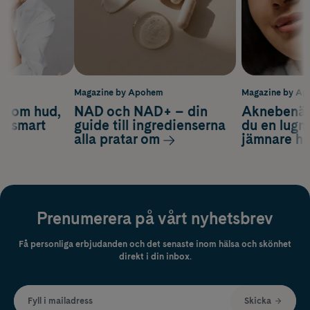
m
Magazine by Apohem
Magazine by A
d om hud,
NAD och NAD+ – din
Aknebenäge
ch smart
guide till ingredienserna
du en lugn
alla pratar om
jämnare h
Prenumerera på vårt nyhetsbrev
Få personliga erbjudanden och det senaste inom hälsa och skönhet
direkt i din inbox.
Fyll i mailadress
Skicka