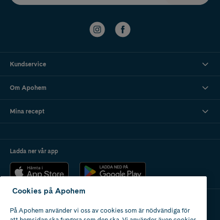
Kundservice
Om Apohem
Mina recept
Ladda ner vår app
Cookies på Apohem
På Apohem använder vi oss av cookies som är nödvändiga för
Apotek med tillstånd
att hemsidan ska fungera som den ska. Vi använder även cookies