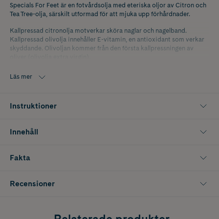
Specials For Feet är en fotvårdsolja med eteriska oljor av Citron och
Tea Tree-olja, särskilt utformad för att mjuka upp förhårdnader.
Kallpressad citronolja motverkar sköra naglar och nagelband.
Kallpressad olivolja innehåller E-vitamin, en antioxidant som verkar
skyddande. Olivoljan kommer från den första kallpressningen av
oliver (olivolja extra virgin).
Flaskan är utrustad med en hygienisk droppinsats. Produkten är
Läs mer
naturligt självkonserverande.
Instruktioner
Innehåll
Fakta
Recensioner