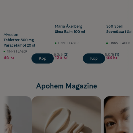
Maria Åkerberg
Soft Spell
Shea Balm 100 ml
Sovmössa i Sat
Alvedon
Tabletter 500 mg
FINNS I LAGER
FINNS I LAGER
Paracetamol 20 st
FINNS I LAGER
5.0/5
(2)
5.0/5
(1)
34 kr
125 kr
68 kr
Köp
Köp
Apohem Magazine