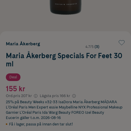
Maria Åkerberg
4.7/5
(3)
Maria Åkerberg Specials For Feet 30
ml
Deal
155 kr
Ord.pris
207 kr
Lägsta pris
166 kr
25% på Beauty Weeks v32-33 IsaDora Maria Åkerberg MÁDARA
L'Oréal Paris Men Expert essie Maybelline NYX Professional Makeup
Garnier L'Oréal Paris Ida Warg Beauty FOREO Izel Beauty
Eucerin
gäller t.o.m. 2026-08-16
Få i lager
,
passa på innan den tar slut!