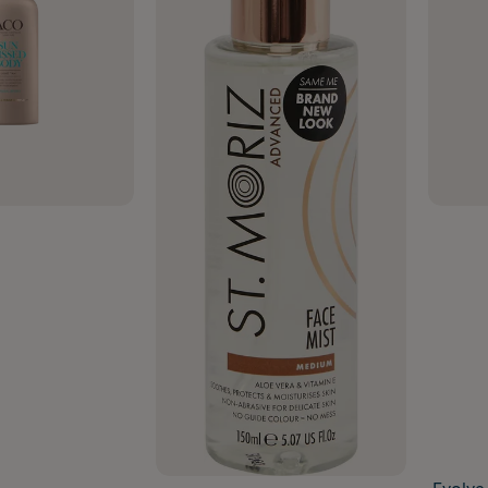
sol
 man använda brun utan sol?
 utan sol är bäst?
håller BUS?
r jag fläckar från brun utan sol?
er man brun utan sol?