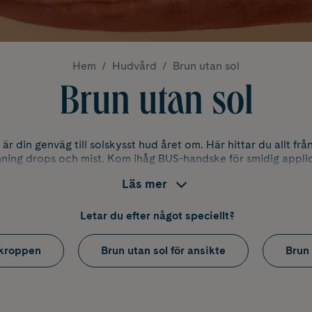
Hem
Hudvård
Brun utan sol
Brun utan sol
 är din genväg till solskysst hud året om. Här hittar du allt f
anning drops och mist. Kom ihåg BUS-handske för smidig appli
Läs mer
är brun utan sol?
Letar du efter något speciellt?
 kroppen
Brun utan sol för ansikte
Brun
, ofta förkortat BUS, innehåller vanligtvis DHA (dihydroxyace
med de yttersta hudcellerna och tillfälligt ger huden en mörk
vecklas gradvis inom några timmar och håller vanligtvis i 3–7 
hudtyp och hudvårdsritual.