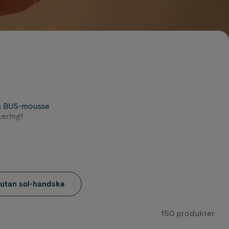
rån BUS-mousse
cering!
 utan sol-handske
ton), ett ämne
are ton.
dagar
150 produkter