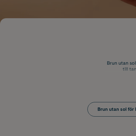
Brun utan sol
till t
Vad 
Brun utan sol för
Brun utan sol
som reagerar 
Resultatet ut
beroende på 