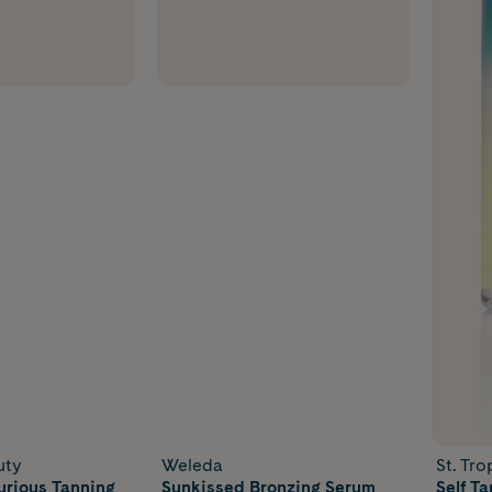
uty
Weleda
St. Tro
urious Tanning
Sunkissed Bronzing Serum
Self Ta