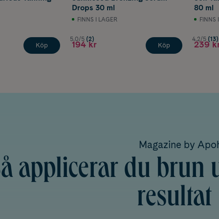
Drops 30 ml
80 ml
FINNS I LAGER
FINNS 
5.0/5
(2)
4.2/5
(13)
194 kr
239 k
Köp
Köp
Magazine by Ap
å applicerar du brun u
resultat