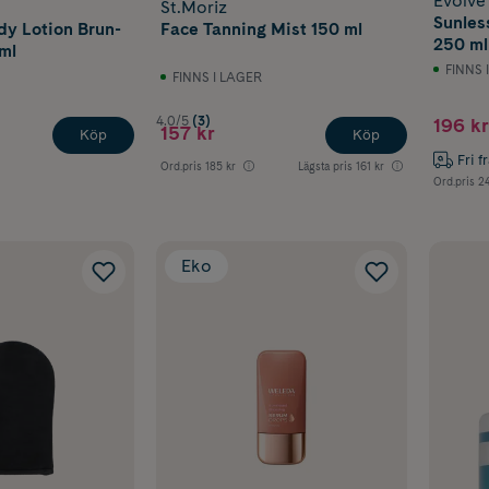
Evolve
St.Moriz
Sunles
dy Lotion Brun-
Face Tanning Mist 150 ml
250 ml
ml
FINNS 
FINNS I LAGER
4.0/5
(3)
196 kr
157 kr
Köp
Köp
Fri f
Ord.pris
185 kr
Lägsta pris
161 kr
Ord.pris
24
Eko