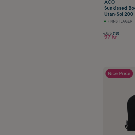
ACO
Sunkissed Bo
Utan-Sol 200 
FINNS I LAGER
4.6/5
(18)
97 kr
Nice Price