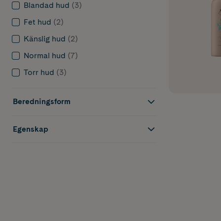
Blandad hud
(3)
Fet hud
(2)
Känslig hud
(2)
Normal hud
(7)
Varför ska
Torr hud
(3)
Vilken brun
Beredningsform
Hur länge 
Egenskap
Hur undvike
Hur använd