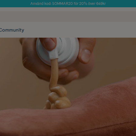
Använd kod: SOMMAR20 för 20% över 649kr
Årets Butik 2025 inom Skönhet
 frakt
✓ Rådgivning från farmaceuter & hudterapeuter
✓ Poäng på alla
Community