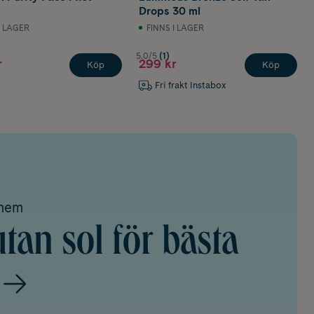
Drops 30 ml
I LAGER
FINNS I LAGER
5.0/5
(1)
r
299 kr
Köp
Köp
Fri frakt Instabox
ohem
tan sol för bästa