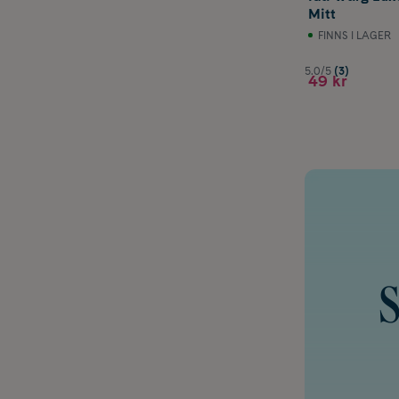
Mitt
FINNS I LAGER
5.0/5
(3)
49 kr
S