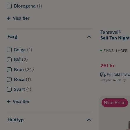
Express 
Bioregena
(1)
Visa fler
För ansikte
Brun uta
Tanrevel®
Färg
Self Tan Nigh
Brun uta
Beige
(1)
FINNS I LAGER
För olika h
Blå
(2)
Torr hud:
261 kr
Brun
(24)
Fri frakt Inst
Oljig hud
Rosa
(1)
Ord.pris
348 kr
Känslig h
Svart
(1)
Visa fler
Nice Price
Tips!
Har du s
test här.
Hudtyp
Van