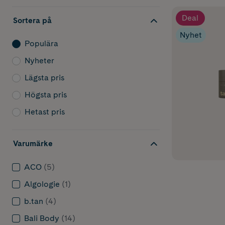
Till skillnad 
gör BUS till e
Deal
Sortera på
Nyhet
Populära 
Populära
Hos oss hitta
BRONZA
,
St.
Nyheter
Det finns ock
Lägsta pris
Read
och
Löw
Högsta pris
Snab
Hetast pris
Från subtilt g
utan sol.
Varumärke
För nybörj
ACO
(5)
BUS-loti
Algologie
(1)
BUS-mous
b.tan
(4)
Bali Body
(14)
För dig som