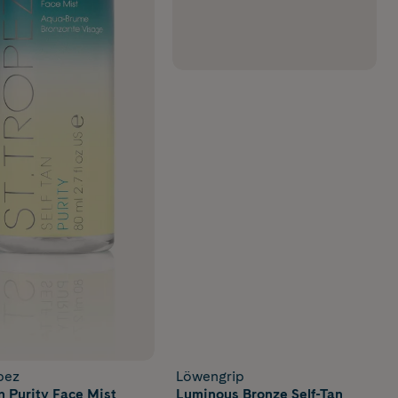
pez
Löwengrip
n Purity Face Mist
Luminous Bronze Self-Tan