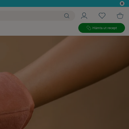
 köp*
Hämta ut recept