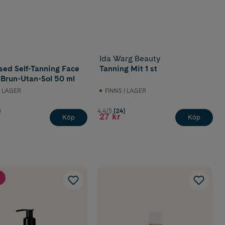
Ida Warg Beauty
sed Self-Tanning Face
Tanning Mit 1 st
Brun-Utan-Sol 50 ml
I LAGER
FINNS I LAGER
)
4.4/5
(24)
27 kr
Köp
Köp
 fått bäst i
utan