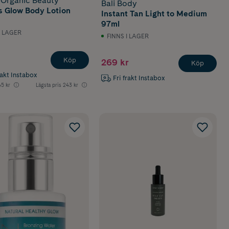
 Organic Beauty
Bali Body
s Glow Body Lotion
Instant Tan Light to Medium
97ml
I LAGER
FINNS I LAGER
Köp
269 kr
Köp
rakt Instabox
Fri frakt Instabox
5 kr
Lägsta pris
243 kr