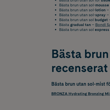
Bästa brun utan sol för
både
Bästa brun utan sol-
mousse
Bästa brun utan sol-
lotion
–
Bästa brun utan sol-
spray
–
Bästa brun utan sol
budget
Bästa
gradual tan
–
Bondi S
Bästa brun utan sol
express
Bästa brun 
recenserat
Bästa brun utan sol-mist fö
BRONZA Hydrating Bronzing Mi