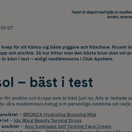
Testet är skapat med hjälp av medle
använt, recense
-01-07
) knep för att känna sig både piggare och fräschare. Kruxet ä
opp och ansikte. Så hur hittar man den bästa brun utan sol-p
m är bäst i test – enligt medlemmarna i Club Apohem.
ol – bäst i test
r för ansikte och kropp som är bäst just nu. Alla är testade
 du våra medlemmars betyg och personliga omdöme om varje
 ansiktet
–
BRONZA Hydrating Bronzing Mist
ikte
t
–
Ida Warg Beauty Tanning Drops
 ansikte
t –
Aco Sunkissed Self-Tanning Face Cream