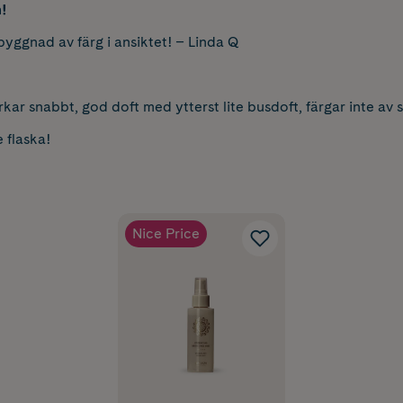
!
byggnad av färg i ansiktet! – Linda Q
rkar snabbt, god doft med ytterst lite busdoft, färgar inte av s
e flaska!
Nice Price