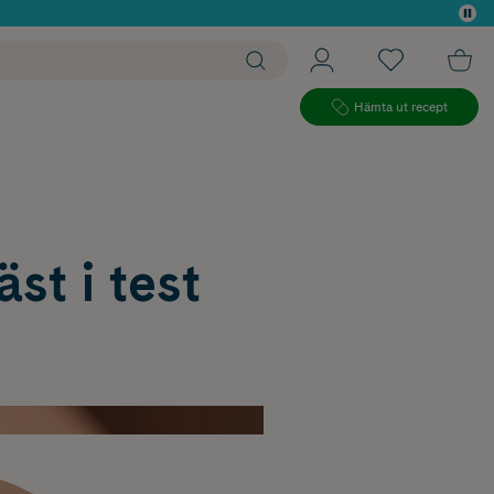
 köp*
Hämta ut recept
st i test