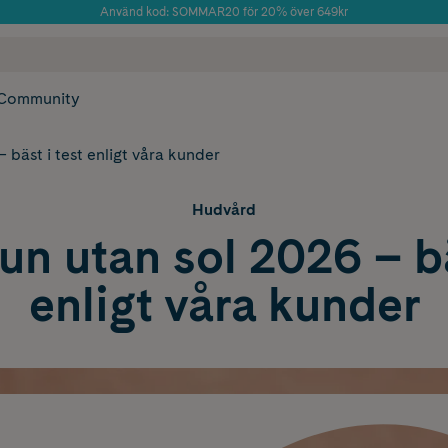
Använd kod: SOMMAR20 för 20% över 649kr
Årets Butik 2025 inom Skönhet
 frakt
✓ Rådgivning från farmaceuter & hudterapeuter
✓ Poäng på alla
Community
 bäst i test enligt våra kunder
Hudvård
un utan sol 2026 – bä
enligt våra kunder