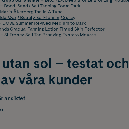
 kropp och ansikt
e –
BRONZA Deep Bronze Bronzing Mouss
–
Bondi Sands Self Tanning Foam Dark
Maria Åkerberg Tan In A Tube
Ida Warg Beauty Self-Tanning Spray
–
DOVE Summer Revived Medium to Dark
ands Gradual Tanning Lotion Tinted Skin Perfector
–
St Tropez Self Tan Bronzing Express Mousse
utan sol – testat oc
 av våra kunder
r ansiktet
st