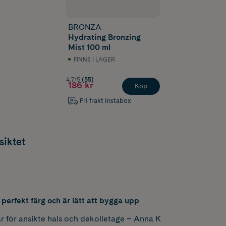
BRONZA
Hydrating Bronzing
Mist 100 ml
FINNS I LAGER
4.7/5
(55)
186 kr
Köp
Fri frakt Instabox
siktet
n perfekt färg och är lätt att bygga upp
ar för ansikte hals och dekolletage – Anna K