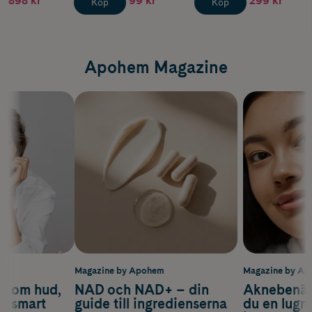
898 kr
99 kr
299 kr
Köp
Köp
Apohem Magazine
m
Magazine by Apohem
Magazine by A
d om hud,
NAD och NAD+ – din
Aknebenäge
ch smart
guide till ingredienserna
du en lugn