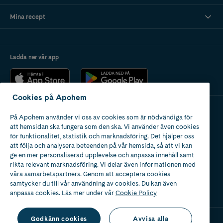
Mina recept
Ladda ner vår app
Cookies på Apohem
På Apohem använder vi oss av cookies som är nödvändiga för
Apotek med tillstånd
att hemsidan ska fungera som den ska. Vi använder även cookies
av Läkemedelsverket
för funktionalitet, statistik och marknadsföring. Det hjälper oss
att följa och analysera beteenden på vår hemsida, så att vi kan
ge en mer personaliserad upplevelse och anpassa innehåll samt
rikta relevant marknadsföring. Vi delar även informationen med
våra samarbetspartners. Genom att acceptera cookies
samtycker du till vår användning av cookies. Du kan även
2024
anpassa cookies. Läs mer under vår
Cookie Policy
Godkänn cookies
Avvisa alla